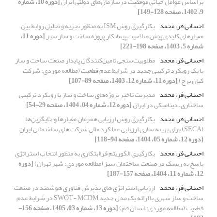
براساس عوامل حیاتی موفقیت درسازمان‌های دولتی ایران
[دوره 10، شماره
9، 1402، صفحه 128-149]
احسانی فر، محمد
بکارگیری روش ISM به منظور تجزیه و تحلیل روابط بین
معیارهای کلیدی پیش صلاحیت پیمانکار پروژه ساخت و ساز سبز
[دوره 11،
شماره 5، 1403، صفحه 198-221]
احسانی فر، محمد
مطلوبیت‌سنجی تامین‌کنندگان پایدار صنعت ساخت و ساز
با یک رویکرد ترکیبی جدید در شرایط عدم قطعیت (مطالعه موردی: شرکت
کیان برج)
[دوره 11، شماره 12، 1403، صفحه 89-107]
احسانی فر، محمد
مدیریت تاخیر پروژه‌های ساخت و ساز با رویکرد ترکیبی
ساختاری – دینامیکی در ایران
[دوره 12، شماره 04، 1404، صفحه 29-54]
احسانی فر، محمد
بکارگیری روش ارزیابی همزمان معیارها و جایگزین‌ها
(SECA) برای بهینه سازی ارزیابی عملکرد مالی شرکت های ساختمانی ایران
[دوره 12، شماره 05، 1404، صفحه 94-118]
احسانی فر، محمد
بکارگیری الگوریتم فراابتکاری به منظور انتخاب استراتژی
پاسخ به ریسک در صنعت ساختمان سبز (مطالعه موردی: شهر تهران)
[دوره
12، شماره 11، 1404، صفحه 157-187]
احسانی فر، محمد
ارزیابی استراتژی های پذیرش فناوری هوشمند در صنعت
ساخت و ساز شهری با ارائه یک مدل جدید SWOT- MCDM در شرایط عدم
قطعیت (مطالعه موردی: استان قم)
[دوره 13، شماره 03، 1405، صفحه 156-