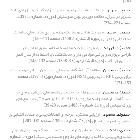
183]
احمدپور، طهمز
یادداشت فنی: شرایط و مخاطرات ژئوتکنیکی تونل های بلند
شهری در تهران، مطالعه موردی تونل متوسلیان
[دوره 5، شماره 3، 1397،
صفحه 221-234]
احمدپور، مجید
مدیریت طراحی و ساخت بهینه بر روی مدفن های ضایعات
ساختمانی و اجرایی
[دوره 8، شماره 1، 1400، صفحه 111-130]
احمدنژاد، فرزانه
ارائه روش جدید محاسبه ضخامت ورق معادل جهت
طراحی دیوارهای برشی فولادی دارای سخت‌کننده با استفاده از مدل اندر
کنش ورق و قاب
[دوره 6، شماره ویژه 3، 1398، صفحه 132-148]
احمدنژاد، محسن
مطالعه آزمایشگاهی تیرهای عمیق بتن مسلح تقویت شده
برای برش با CFRP به روش NSM
[دوره 5، شماره ویژه 3، 1397، صفحه
153-171]
احمدنژاد، محسن
بررسی رفتار بار-جابجایی شمع های پیچشی پره ای در
دستگاه فشار همه جانبه مخروطی (FCV-AUT) و تعمیم آن به شمع های
بزرگ مقیاس
[دوره 11، شماره 7، 1403، صفحه 23-39]
احمدوند، مسعود
ارزیابی عملکرد چرخه ای اتصالات پیچی با صفحه انتهایی بر
اساس پارامترهای اتصال
[دوره 7، شماره 2، 1399، صفحه 181-201]
احمدی، الله داد
یادداشت فنی: طراحی بهینه سقف سبک نوین پانلی از نوع
ساندویچی پیش ساخته با رویه های مقاوم و هسته بتن سبک
[دوره 5، شماره