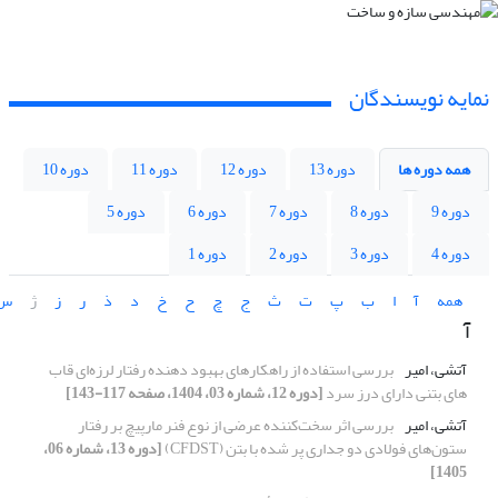
نمایه نویسندگان
همه دوره ها
دوره 13
دوره 12
دوره 11
دوره 10
دوره 9
دوره 8
دوره 7
دوره 6
دوره 5
دوره 4
دوره 3
دوره 2
دوره 1
همه
آ
ا
ب
پ
ت
ث
ج
چ
ح
خ
د
ذ
ر
ز
ژ
س
آ
آتشی، امیر
بررسی استفاده از راهکارهای بهبود دهنده رفتار لرزه‌ای قاب
های بتنی دارای درز سرد
[دوره 12، شماره 03، 1404، صفحه 117-143]
آتشی، امیر
بررسی اثر سخت‌کننده عرضی از نوع فنر مارپیچ بر رفتار
ستون‌های فولادی دو جداری پر شده با بتن (CFDST)
[دوره 13، شماره 06،
1405]