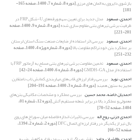
بازشوی دایروی به المان های مرزی
[دوره 8، شماره 7، 1400، صفحه 165-
181]
احمدی، مسعود
مدل جدید برای تعیین سهم ورقه‌های U-شکل FRP در
ظرفیت برشی تیرهای بتنی مقاوم سازی شده
[دوره 8، شماره 9، 1400، صفحه
201-221]
احمدی، مسعود
بررسی اثر استفاده از ضایعات صنعت سنگ استان لرستان
بر عملکرد بتن خودتراکم مقاومت بالا
[دوره 8، شماره ویژه 4، 1400، صفحه
232-251]
احمدی، مسعود
تخمین مقاومت برشی تیرهای بتنی مسلح به آرماتور FRP با
استفاده از مدل GMDH-GA
[دوره 8، شماره 6، 1400، صفحه 24-42]
احمدی، نوید
بررسی رفتار لرزه‌ای قاب‌های مهاربندی کمانش تاب نامتقارن
مجهز به ستون همبند
[دوره 8، شماره 3، 1400، صفحه 191-204]
احمدیان خامنه، محمد حسین
بررسی عملکرد و مشخصات مکانیکی بتن‌های
معمولی و عملکرد بالا در برابر شعله مستقیم آتش
[دوره 12، شماره 01،
1404، صفحه 52-70]
احمدی جزنی، روح اله
بررسی تاثیرات اندازه فاصله میان سوراخ های روی
بال تیر از یکدیگر در رفتار لرزه ای اتصال DFC
[دوره 2، شماره 2، 1394،
صفحه 52-66]
احمدی طالشیان، حامد
نقش میراگر لزج بر بهبود رفتار و کاهش ضربه