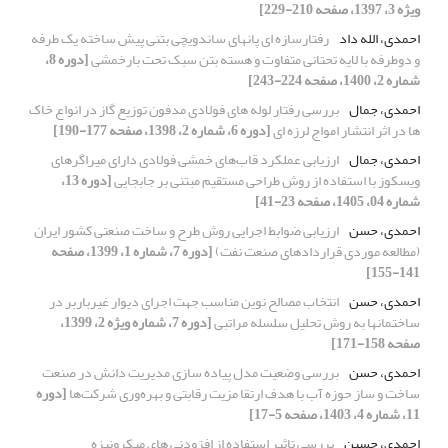
ویژه 3، 1397، صفحه 210-229]
احمدی، الله داد
رفتارسازه ای پانهای ساندویچی بتنی پیش ساخته یک طرفه
و دوطرفه با لایه تحتانی متفاوت و هسته بتن سبک تحت بارخمشی
[دوره 8،
شماره 2، 1400، صفحه 224-243]
احمدی، جمال
بررسی رفتار لوله های فولادی مدفون توزیع گاز در انواع خاک
ها در اثر انتشار امواج لرزه ای
[دوره 6، شماره 2، 1398، صفحه 177-190]
احمدی، جمال
ارزیابی عملکرد قاب‌های خمشی فولادی دارای میراگرهای
ویسکوز با استفاده از روش طراحی مستقیم مبتنی بر جابجایی
[دوره 13،
شماره 04، 1405، صفحه 23-41]
احمدی، حسن
ارزیابی ضوابط اجرایی روش طرح و ساخت صنعتی کشور ایران
(مطالعه موردی قراردادهای صنعت نفت)
[دوره 7، شماره 1، 1399، صفحه
141-155]
احمدی، حسن
انتخاب مصالح نوین مناسب جهت اجرای دیوار غیرباربر در
ساختمان‎ها به روش تحلیل سلسله مراتبی
[دوره 7، شماره ویژه 2، 1399،
صفحه 158-171]
احمدی، حسن
بررسی وضعیت مدل پیاده سازی مدیریت دانش در صنعت
ساخت و ساز حوزه آب با هدف ارتقا مزیت رقابتی و بهره‌وری شرکت‌ها
[دوره
11، شماره 4، 1403، صفحه 5-17]
احمدی، حسین
بررسی تاثیر استفاده از افزودنی های میکرونیزه