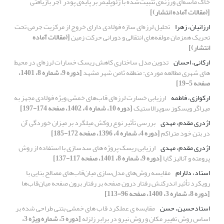
خاک ماسه‌ای ورزنه‌ی تثبیت‌شده با ژئوپلیمر بر پایه‌‌ی پودر آجر بازیافتی
[(مقالات آماده انتشار)]
ارزانیان، زهرا
تحلیل لرزه‌ای سازه‌ فولادی دارای خروج از مرکزیت جرمی تحت
تحریک همزمان مولفه‌های انتقالی و دورانی حرکت زمین
[(مقالات آماده
انتشار)]
ارکانی، احسان
تدوین مدل ساختاری کاهش ریسک خسارات لرزه‌ای در محیط
های شهری مطالعه موردی: منطقه ثامن شهر مشهد
[دوره 9، شماره 8، 1401،
صفحه 5-19]
ارکوازی، فاطمه
ارزیابی خسارت لرزه‌ای قاب‌های خمشی وی‍ژه فولادی مجهز به
میراگر ویسکوز سوپرالاستیک
[دوره 10، شماره 4، 1402، صفحه 174-197]
اژدری مقدم، مهدی
بررسی تأثیر نوع روکش میلگرد بر میزان خوردگی آن
در بتن خود متراکم
[دوره 4، شماره 4، 1396، صفحه 172-185]
اژدری مقدم، مهدی
ارزیابی ریسک پروژه های سدسازی با استفاده از روش
پرومته و آنالیز گایا
[دوره 9، شماره 8، 1401، صفحه 117-137]
استاد، دلارام
مقایسه روش‌های مدل‌‌سازی میان‌‌قاب‌‌های مصالح‌ بنایی با
رویکرد تأثیر اندرکنش رفتار درون صفحه بر رفتار برون صفحه میان‌‌قاب‌‌ها
[دوره 8، شماره 3، 1400، صفحه 96-113]
استادحسین، حسن
مقایسه ی عملکرد قاب های خمشی بتنی طراحی شده بر
اساس روش تغییر مکان و روش نیرو در برابر زلزله
[دوره 5، شماره ویژه 3،