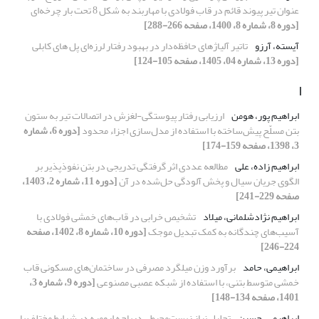
عنوان تیر پیوند قائم در قاب فولادی با مهاربند به شکل 8 تحت بار چرخه‌ای
[دوره 8، شماره 8، 1400، صفحه 266-288]
آیسته، آرزو
تاتیر آلیاژهای حافظه‌دار در بهبود رفتار لرزه‌ای پل های کابلی
[دوره 13، شماره 04، 1405، صفحه 105-124]
ا
ابراهیم پور، هومن
ارزیابی رفتار پیوستگی-لغزش در اتصالات تیر به ستون
بتن مسلّح پیش‌ساخته با استفاده از مدل‌سازی اجزاء محدود
[دوره 6، شماره
3، 1398، صفحه 159-174]
ابراهیم زاده، علی
مطالعه عددی اثر گرفتگی تدریجی در بتن نفوذپذیر بر
الگوی جریان سیال و پخش آلودگی حل‌شده در آن
[دوره 11، شماره 2، 1403،
صفحه 229-241]
ابراهیم نژادشلمانی، میلاد
تشخیص خرابی در قاب‌‌های خمشی فولادی با
آسیب‌‌های چندگانه به کمک تبدیل موجک
[دوره 10، شماره 8، 1402، صفحه
224-246]
ابراهیمی، حامد
برآورد وزن میلگرد مصرفی در ساختمان‌های مسکونی قاب
خمشی متوسط بتنی، با استفاده از شبکه عصبی مصنوعی
[دوره 9، شماره 3،
1401، صفحه 134-148]
ابراهیمی، حسین
تحلیل نیاز زیست‌محیطی دریاچه ارومیه در شرایط مختلف با