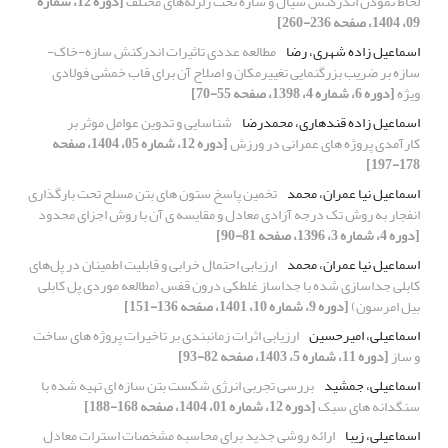
لحاظ نمودن اندرکنش سیال و سازه تحت زلزله‌‌های مختلف
[دوره 12، شماره
09، 1404، صفحه 236-260]
اسماعیل زاده شهری، رضا
مطالعه عددی تاثیرات اندرکنش سازه-خاک-
سازه بر ضریب بزرگنمایی تغییرمکان و اصلاح آن برای قاب خمشی فولادی
ویژه
[دوره 6، شماره 4، 1398، صفحه 55-70]
اسماعیل زاده قندهاری، محمدرضا
شناسایی و تدوین عوامل موثر بر
کارآمدی پروژه های عمرانی در ورزش
[دوره 12، شماره 05، 1404، صفحه
178-197]
اسماعیل نیا عمران، محمد
تخمین پاسخ ستون های بتن مسلح تحت بارگذاری
انفجار به روش تک درجه آزادی معادل و مقایسه ی آن با روش اجزای محدود
[دوره 4، شماره 3، 1396، صفحه 81-90]
اسماعیل نیا عمران، محمد
ارزیابی احتمال خرابی و قابلیت اطمینان در پل‌های
کابلی جداسازی شده با جداساز غلطکی درون قفس (مطالعه موردی پل کابلی
بیل امرسون)
[دوره 9، شماره 10، 1401، صفحه 136-151]
اسماعیلی، امیرحسین
ارزیابی اثرات زمانبندی بر تاخیرات پروژه های ساخت
و ساز
[دوره 11، شماره 5، 1403، صفحه 82-93]
اسماعیلی، جمشید
بررسی تجربی انرژی شکست بتن سازه ای تهیه شده با
سنگدانه های سبک
[دوره 12، شماره 01، 1404، صفحه 168-188]
اسماعیلی، زیبا
ارائه روشی جدید برای محاسبه مشخصات استرات معادل