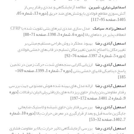
اسماعیلی نیاری، شیرین
مطالعه آزمایشگاهی و عددی رفتار پس از
آتش‌سوزی مقاطع فولادی با پوشش‌های ضد حریق
[دوره 13، شماره 05،
1405، صفحه 95-117]
اسمعلی زاده، سیامک
مدل سازی عددی تیرهای بتنی تقویت شده با CFRP
انعطاف پذیر در دماهای بالا
[دوره 6، شماره 3، 1398، صفحه 71-88]
اسمعیل آبادی، رضا
بهبود عملکرد روش طراحی مستقیم مبتنی بر
تغییرمکان با اصلاح تخمین تغییرمکان تسلیم در قاب‌های خمشی فولادی
[دوره 5، شماره 2، 1397، صفحه 76-92]
اسمعیل آبادی، رضا
ارزیابی کارایی سنجه‌های شدت حرکت زمین در تخمین
پاسخ دینامیکی قابهای خمشی بتنی
[دوره 7، شماره 1، 1399، صفحه 169-
185]
اسمعیل آبادی، رضا
ارائه مدل های بهینه شده هوش مصنوعی جهت بررسی
رفتار مقاومتی بتن پایدار حاوی ریزدانه های بازیافتی پلی اتیلن ترفتالات
[دوره
9، شماره 2، 1401، صفحه 172-197]
اسمعیل آبادی، رضا
بررسی رفتار بتن حاوی شیشه و لاستیک ضایعاتی
جایگزین ماسه قبل و بعد از قرارگیری در معرض حرارت بالا
[دوره 10، شماره
7، 1402، صفحه 32-53]
اسمعیل آبادی، رضا
بررسی آزمایشگاهی تاثیر حرارت بالا بر مقاومت فشاری