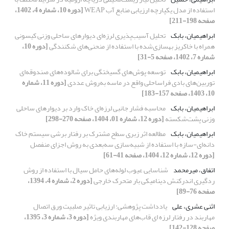
استفاده از مدل یکپارچه ارزیابی منابع آب WEAP
[دوره 10، شماره 4، 1402،
صفحه 198-211]
ابراهیمیان، بابک
تحلیل آسیب‌پذیری لرزه‌ای دیوارهای ساحلی وزنی کیسونی
همراه با خاکریز بهسازی‌شده با استفاده از منحنی‌های شکنندگی
[دوره 10،
شماره 7، 1402، صفحه 5-31]
ابراهیمیان، بابک
توسعه پوش‌های گسیختگی برای شالوده‌های صندوقه‌ای
توربین‌های بادی فراساحلی واقع در ماسه به‌روش عددی
[دوره 11، شماره
10، 1403، صفحه 157-183]
ابراهیمیان، بابک
محاسبه فشار جانبی لرزه‌ای خاک وارد بر دیوارهای ساحلی
وزنی پشت‌شکسته
[دوره 12، شماره 01، 1404، صفحه 270-298]
ابراهیمیان، بابک
مطالعه اثر زبری سطح مشترک بر رفتار برشی سیستم خاک
دانه‌ای-سازه با استفاده از شبیه‌سازی سه‌بعدی به روش اجزای منفصل
[دوره 12، شماره 12، 1404، صفحه 41-61]
اتفاق، میرمحمد
شناسایی عیوب لوله‌های حامل سیال با استفاده از روش
ردگیری اندرکنش دینامیکی بار متحرک خارجی
[دوره 2، شماره 4، 1394،
صفحه 76-89]
اثنی عشری، علی
یادداشت پژوهشی: ارزیابی تاثیر صلبیت ورق اتصال
مهاربند در رفتار لرزه ای قاب‌های مهاربندی ویژه
[دوره 3، شماره 3، 1395،
صفحه 128-142]