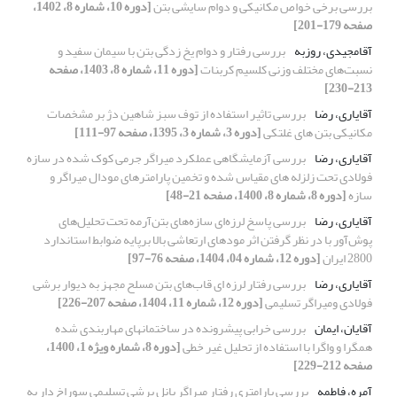
بررسی برخی خواص مکانیکی و دوام سایشی بتن
[دوره 10، شماره 8، 1402،
صفحه 179-201]
آقامجیدی، روزبه
بررسی رفتار و دوام یخ زدگی بتن با سیمان سفید و
نسبت‌های مختلف وزنی کلسیم کربنات
[دوره 11، شماره 8، 1403، صفحه
213-230]
آقایاری، رضا
بررسی تاثیر استفاده از توف سبز شاهین دژ بر مشخصات
مکانیکی بتن های غلتکی
[دوره 3، شماره 3، 1395، صفحه 97-111]
آقایاری، رضا
بررسی آزمایشگاهی عملکرد میراگر جرمی کوک شده در سازه
فولادی تحت زلزله های مقیاس شده و تخمین پارامترهای مودال میراگر و
سازه
[دوره 8، شماره 8، 1400، صفحه 21-48]
آقایاری، رضا
بررسی پاسخ لرزه‌ای سازه‌های بتن‌آرمه تحت تحلیل‌های
پوش‌آور با در نظر گرفتن اثر مودهای ارتعاشی بالا برپایه ضوابط استاندارد
2800 ایران
[دوره 12، شماره 04، 1404، صفحه 76-97]
آقایاری، رضا
بررسی رفتار لرزه ای قاب‌های بتن مسلح مجهز به دیوار برشی
فولادی ومیراگر تسلیمی
[دوره 12، شماره 11، 1404، صفحه 207-226]
آقایان، ایمان
بررسی خرابی پیشرونده در ساختمانهای مهاربندی شده
همگرا و واگرا با استفاده از تحلیل غیر خطی
[دوره 8، شماره ویژه 1، 1400،
صفحه 212-229]
آمره، فاطمه
بررسی پارامتری رفتار میراگر پانل برشی تسلیمی سوراخ دار به