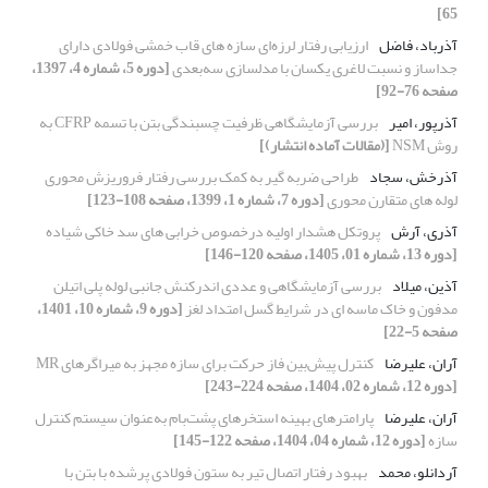
65]
آذرباد، فاضل
ارزیابی رفتار لرزه‌ای سازه های قاب‌ خمشی فولادی دارای
جداساز و نسبت لاغری یکسان با مدلسازی سه‌بعدی
[دوره 5، شماره 4، 1397،
صفحه 76-92]
آذرپور، امیر
بررسی آزمایشگاهی ظرفیت چسبندگی بتن با تسمه CFRP به
روش NSM
[(مقالات آماده انتشار)]
آذرخش، سجاد
طراحی ضربه گیر به کمک بررسی رفتار فروریزش محوری
لوله های متقارن محوری
[دوره 7، شماره 1، 1399، صفحه 108-123]
آذری، آرش
پروتکل هشدار اولیه درخصوص خرابی های سد خاکی شیاده
[دوره 13، شماره 01، 1405، صفحه 120-146]
آذین، میلاد
بررسی آزمایشگاهی و عددی اندرکنش جانبی لوله پلی اتیلن
مدفون و خاک ماسه ای در شرایط گسل امتداد لغز
[دوره 9، شماره 10، 1401،
صفحه 5-22]
آران، علیرضا
کنترل پیش‌بین فاز حرکت برای سازه مجهز به میراگرهای MR
[دوره 12، شماره 02، 1404، صفحه 224-243]
آران، علیرضا
پارامترهای بهینه استخرهای پشت‌بام به‌عنوان سیستم کنترل
سازه
[دوره 12، شماره 04، 1404، صفحه 122-145]
آردانلو، محمد
بهبود رفتار اتصال تیر به ستون فولادی پرشده با بتن با