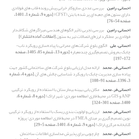
احسانی، رامین
بررسی عددی سازوکار خرابی پیش رونده قاب های فولادی
دارای ستون های جعبه ای پر شده با بتن (CFST)
[دوره 9، شماره 1، 1401،
صفحه 54-76]
احسانی، رامین
بررسی تجربی تاثیر الگوهای هندسی میراگرهای شکاف‌دار
فولادی بر عملکرد لرزه‌ای اتصالات تیر به ستون
[(مقالات آماده انتشار)]
احسانی، علی
الگوی بلوغ شرکت‌‌های عمرانی با پیاده‌سازی رویکرد ناب-
چابک به‌روش تصمیم‌گیری چندمعیاره
[دوره 13، شماره 05، 1405، صفحه
172-197]
احسانی فر، محمد
ارائه مدل ارزیابی بلوغ شرکت های ساختمانی کشور جهت
پیاده سازی مدیریت چابک با رویکرد شناسایی چالش های آن
[دوره 4، شماره
3، 1396، صفحه 91-108]
احسانی فر، محمد
مکان یابی بهینه بیمارستان با استفاده از رویکرد ترکیبی
ANP و GIS در محیط فازی (مطالعه موردی: شهر اراک)
[دوره 8، شماره 6،
1400، صفحه 301-324]
احسانی فر، محمد
ارزیابی و اولویت بندی ریسک با استفاده از رویکرد ترکیبی
نوین تصمیم گیری بر مبنای FMEA در محیط فازی (مطالعه موردی: پروژه
کتابخانه مرکزی اراک)
[دوره 9، شماره 6، 1401، صفحه 5-29]
احسانی فر، محمد
چارچوبی برای پذیرش مدلسازی اطلاعات ساختمان