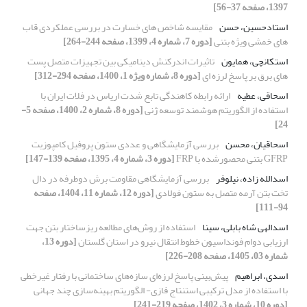
1397، صفحه 37-56]
استادحسین، حسن
مقایسه شاخص های خسارت در بررسی عملکردی قاب
های خمشی ویژه بتنی
[دوره 7، شماره 4، 1399، صفحه 244-264]
استکانچی، همایون
تاثیرات اندرکنش دینامیکی بین تجهیزات متصل پست
های برق بر پاسخ لرزه ای
[دوره 8، شماره ویژه 1، 1400، صفحه 294-312]
اسحاقی، عطیه
ارائه رابطه کاهندگی تابع شدت اریاس در فلات ایران با
استفاده از الگوریتم هوشمند توسعه ژنی
[دوره 8، شماره 2، 1400، صفحه 5-
24]
اسحاقیان، محسن
بررسی آزمایشگاهی و عددی ستون پروفیل کامپوزیت
GFRP بتنی محصورشده با FRP
[دوره 3، شماره 4، 1395، صفحه 139-147]
اسدالله زاده، نیلوفر
بررسی آزمایشگاهی مقاومت برش دوطرفه در دال
تخت بتن آرمه متصل به ستون فولادی
[دوره 12، شماره 11، 1404، صفحه
94-111]
اسدالهی شاه بابلی، سینا
استفاده از روش‌های مطالعه ریزساختار بتن جهت
ارزیابی دوام فونداسیون خطوط ‏انتقال نیرو در استان گلستان
[دوره 13،
شماره 03، 1405، صفحه 208-226]
اسدی، ابراهیم
پیش‌بینی پاسخ لرزه‌ای سازه‌های ساختمانی با رفتار غیرخطی
با استفاده از مدل ترکیبی استنتاج فازی- الگوریتم بهینه‌سازی چند جهانی
[دوره 10، شماره 3، 1402، صفحه 219-241]