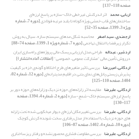
صفحه 118-137]
اربابی، محمد
اثر اندرکنش غیرخطی خاک-سازه بر پاسخ لرزه‌ای
ساختمان‌های قاب خمشیِ ویژه‌‌ کوتاه تا بلند مرتبه فولادی
[دوره 7، شماره
ویژه 3، 1399، صفحه 35-52]
ارجمندی، سید اصغر
محاسبه شکل مدهای سیستم سازه – سیال به روش
تکرار زیرفضا با انتقال تهاجمی
[دوره 7، شماره ویژه 1، 1399، صفحه 74-88]
اردشیر، عبداله
طراحی مدل ارزیابی ریسک مالی پروژه‌های راه‌سازی ایران
درروش تأمین مالی "مشارکت عمومی – خصوصی"
[(مقالات آماده انتشار)]
اردکانی، امیررضا
بررسی تاثیر متغیرهای طرح اختلاط و گونه‌ی خزه بر کیفیت
پذیرش ‌زیستی پانل‌های نمای بتنی در اقلیم مدیترانه‌ای
[دوره 12، شماره 02،
1404، صفحه 110-125]
اردکانی، علیرضا
مقایسه اثر زلزله‌های حوزه نزدیک و زلزله‌های حوزه دور بر
پاسخ لرزه‌ای سیستم ‌خاک-شمع-سازه
[دوره 2، شماره 4، 1394، صفحه
117-130]
اردکانی، علیرضا
بررسی تغییرمکان لرزه‌ای دیوار میخکوبی شده تحت زلزله
های حوزه نزدیک با استفاده از مدل رفتاری سخت شونده کرنش کوچک
[دوره 10، شماره 4، 1402، صفحه 87-106]
اردکانی، علیرضا
بررسی مقاومت فشاری محصورنشده و رفتار ریزساختاری