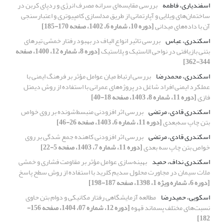
اسفندیاری، فاطمه
بررسی مقایسه‌ای سرانه مصرف انرژی و ردپای کربن در
ساختمان‌های ویلایی و آپارتمانی از طریق مدلسازی کامپیوتری و اعتبارسنجی
آن با داده‌های میدانی
[دوره 10، شماره 6، 1402، صفحه 170-185]
اسکندری، عباس
بررسی تاثیر انواع الیاف در بهبود رفتار خمشی تیرهای
بتنی بازیافتی در نواحی الاستیک و پلاستیک
[دوره 8، شماره 12، 1400، صفحه
344-362]
اسکندری، محمدرضا
بررسی ارتباط میان عوامل مؤثر بر فرهنگ ایمنی با
عملکرد ایمنی افراد شاغل در پروژه‌های عمرانی با استفاده از روش دیمتل
فازی
[دوره 11، شماره 8، 1403، صفحه 18-40]
اسکندری قادی، مرتضی
بررسی اثر افزودنی منبسط‌شونده بر روی خواص
بتن چاپ سه‌بعدی
[دوره 11، شماره 6، 1403، صفحه 26-46]
اسکندری قادی، مرتضی
بررسی اثر افزودنی کاهنده جمع شدگی بر روی
خواص بتن چاپ سه بعدی
[دوره 11، شماره 7، 1403، صفحه 5-22]
اسکندری نداف، حمید
بهینه‌سازی عوامل مؤثر بر مقاومت فشاری و خمشی
ملات سیمان در مجاورت محلول سدیم کلرید با استفاده از روش سطح پاسخ
[دوره 6، شماره ویژه 1، 1398، صفحه 187-198]
اسکویی، حمیدرضا
مطالعه آزمایشگاهی رفتار مکانیکی و دوام بتن حاوی
نسبت‌های مختلف پسماند قهوه
[دوره 12، شماره 07، 1404، صفحه 156-
182]