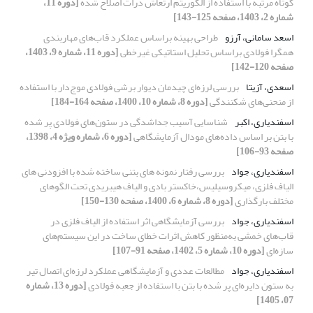
کوتاه مرتبه با استفاده از الگوریتم ارتعاش ذرات اصلاح شده
[دوره 11،
شماره 2، 1403، صفحه 125-143]
اسعد سامانی، آرزو
طراحی بهینه براساس عملکرد قاب‌های مهاربندی
همگرا فولادی براساس تحلیل استاتیکی غیرخطی
[دوره 11، شماره 9، 1403،
صفحه 120-142]
اسعدی، آزیتا
بررسی لرزه‌ای چیدمان دیوار برشی فولادی موج‌دار با استفاده
از منحنی‌های شکنندگی
[دوره 8، شماره 10، 1400، صفحه 164-184]
اسفندیاری، اکبر
شناسایی آسیب جداشدگی در ستون‌های فولادی پر شده
با بتن بر اساس داده‌های مودال آزمایشگاهی
[دوره 6، شماره ویژه 4، 1398،
صفحه 93-106]
اسفندیاری، جواد
بررسی رفتار نمونه های بتنی ساخته شده با افزودنی های
الیاف فلزی، میکروسیلیس،خاکستر بادی و الیاف هیبریدی تحت الگوهای
مختلف بارگذاری
[دوره 8، شماره 6، 1400، صفحه 130-150]
اسفندیاری، جواد
بررسی آزمایشگاهی اثر استفاده از الیاف فلزی در
قاب‌های خمشی به‌منظور کاهش اثرات خطای ساخت در این سیستم‌های
سازه‌ای
[دوره 10، شماره 5، 1402، صفحه 91-107]
اسفندیاری، جواد
مطالعات عددی و آزمایشگاهی عملکرد لرزه‌ای اتصال تیر
به ستون دایره‌ای پر شده با بتن با استفاده از جعبه فولادی
[دوره 13، شماره
07، 1405]