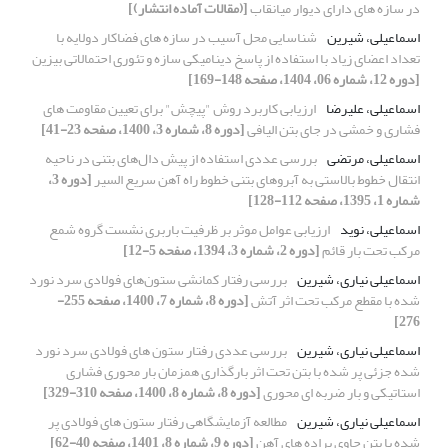
در سازه های دارای دیوار میانقاب
[(مقالات آماده انتشار)]
اسماعیلی، شیرین
شناسایی محل آسیب در سازه های فضاکار دولایه با
تعداد اعضای زیاد با استفاده از پاسخ دینامیکی سازه و تئوری احتمالاتی بیزین
[دوره 12، شماره 06، 1404، صفحه 148-169]
اسماعیلی، علیرضا
ارزیابی کاربرد روش "پیچش" برای تعیین مقاومت های
فشاری و خمشی در جای بتن الیافی
[دوره 8، شماره 3، 1400، صفحه 23-41]
اسماعیلی، مرتضی
بررسی عددی استفاده از پیش دال‌های بتنی در ناحیه
انتقال خطوط بالاستی به آبروهای بتنی خطوط راه آهن سریع السیر
[دوره 3،
شماره 1، 1395، صفحه 112-128]
اسماعیلی، نوید
ارزیابی عوامل موثر بر ظرفیت باربری نشست گروه شمع
مرکب تحت بار قائم
[دوره 2، شماره 3، 1394، صفحه 5-12]
اسماعیلی نیاری، شیرین
بررسی رفتار کمانشی ستون‌های فولادی سرد نورد
شده با مقطع مرکب تحت اثر آتش
[دوره 8، شماره 7، 1400، صفحه 255-
276]
اسماعیلی نیاری، شیرین
بررسی عددی رفتار ستون های فولادی سرد نورد
شده جزئی پر شده با بتن تحت اثر بارگذاری همزمان بار محوری فشاری
استاتیکی و بار ضربه ای محوری
[دوره 8، شماره 8، 1400، صفحه 310-329]
اسماعیلی نیاری، شیرین
مطالعه آزمایشگاهی رفتار ستون های فولادی پر
شده با بتن حاوی براده های آهن
[دوره 9، شماره 8، 1401، صفحه 40-62]