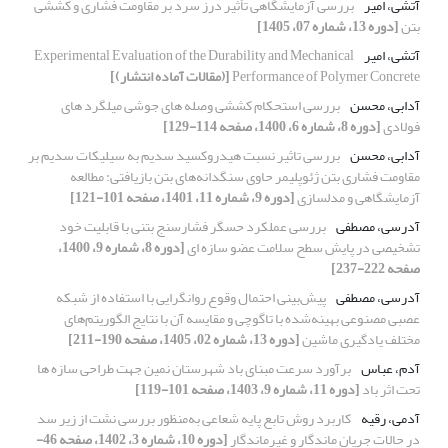
آتشی، امیر
بررسی آزمایشگاهی تأثیر درز سرد بر مقاومت فشاری و کششی
بتن
[دوره 13، شماره 07، 1405]
آتشی، امیر
Experimental Evaluation of the Durability and Mechanical
Performance of Polymer Concrete
[(مقالات آماده انتشار)]
آدابی، محسن
بررسی استحکام کششی وصله های جوشی میلگرد های
فولادی
[دوره 8، شماره 6، 1400، صفحه 114-129]
آدابی، محسن
بررسی تاثیر نسبت هیدروکسید سدیم به سیلیکات سدیم بر
مقاومت فشاری بتن ژئوپلیمر حاوی سنگدانه‌های بتن بازیافتی: مطالعه
آزمایشگاهی و مدلسازی
[دوره 9، شماره 11، 1401، صفحه 101-121]
آدرسی، مصطفی
بررسی عملکرد حسگر فشارسنج بتنی با قابلیت خود
تشخیصی در پایش سطح سلامت عضو سازه ای
[دوره 8، شماره 9، 1400،
صفحه 222-237]
آدرسی، مصطفی
پیش‌بینی احتمال وقوع روانگرایی با استفاده از شبکه
عصبی مصنوعی بهینه‌شده با تاگوچی و مقایسه آن با نتایج الگوریتم‌های
مختلف یادگیری ماشین
[دوره 13، شماره 02، 1405، صفحه 190-211]
آدم، عباس
برآورد سرعت مبنای باد شهرستان نمین جهت طراحی سازه ها
تحت اثر باد
[دوره 11، شماره 9، 1403، صفحه 101-119]
آدمی، رقیه
کاربرد روش تابع پایه شعاعی به‌منظور بررسی نشت از زیر سد
در حالات جریان ماندگار و غیرماندگار
[دوره 10، شماره 3، 1402، صفحه 46-