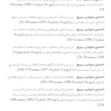
ساختمانها تحت ورودی لرزه ای تصادفی
[دوره 8، شماره 7، 1400، صفحه 56-
74]
احمدی ندوشن، بهروز
بررسی تاثیر آجرچینی بر روی مقاومت برشی دیوار
مصالح بنایی در مقیاس مزو
[دوره 3، شماره 3، 1395، صفحه 30-41]
احمدی ندوشن، بهروز
بهینه سازی توپولوژی براساس قابلیت اعتماد در
سازه پل با استفاده از روش های قابلیت اعتماد مرتبه اول و دوم
[دوره 4،
شماره 1، 1396، صفحه 5-18]
احمدی ندوشن، بهروز
بررسی تاثیر عملکرد تنش پوسته‌ها با استفاده از
تئوری فنر معادل در بهینه سازی سوله‌های قوسی
[دوره 6، شماره ویژه 1،
1398، صفحه 59-76]
احمدی ندوشن، بهروز
بررسی عملکرد الگوریتم فراکاوشی ژنتیک پارتو نیچ
در ارزیابی آسیب سازه ها
[دوره 5، شماره 4، 1397، صفحه 179-194]
احمدی ندوشن، بهروز
مطالعه پارامتریک دیوار برشی مرکب با خرپای فولادی
مدفون
[دوره 8، شماره 6، 1400، صفحه 191-203]
احمدی ندوشن، بهروز
معرفی یک روش دو مرحله ای شناسایی آسیب بر
اساس ادغام داده های بیزی و الگوریتم تکامل تفاضلی مبتنی بر چند بردار
آزمایشی تحت تغییرات دمای محیطی
[دوره 10، شماره 5، 1402، صفحه 206-
226]