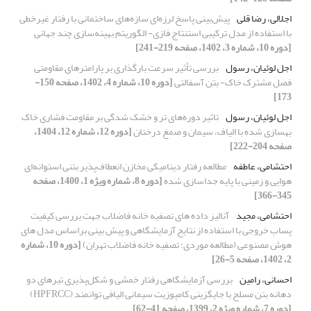
اجلالی، رضا قلی
پیش‌بینی پاسخ لرزه‌ای سازه‌های ساختمانی با رفتار غیرخطی
با استفاده از مدل ترکیبی استنتاج فازی- الگوریتم بهینه‌سازی چند جهانی
[دوره 10، شماره 3، 1402، صفحه 219-241]
اجل لوئیان، رسول
بررسی تأثیر سرعت بارگذاری بر پارامترهای مقاومتی
فصل مشترک خاک- بتن آسفالتی
[دوره 10، شماره 4، 1402، صفحه 150-
173]
اجل لوئیان، رسول
تاثیر دوره‌های تر و خشک شدگی بر مقاومت فشاری خاک
بهسازی شده با الیاف، سیمان و صمغ درختان
[دوره 12، شماره 12، 1404،
صفحه 204-222]
احتشامی، عاطفه
مطالعه رفتار دینامیکی مخازن انعطاف‌پذیر بتنی استوانه‌ای
هوایی و زمینی با پایه جداسازی شده
[دوره 8، شماره ویژه 1، 1400، صفحه
345-366]
احتشامی، مجید
آنالیز داده های تصفیه خانه فاضلاب جهت بررسی کیفیت
پساب خروجی با استفاده از نتایج آزمایشگاهی و پیش بینی براساس مدل های
هوش مصنوعی (مطالعه موردی: تصفیه خانه فاضلاب تهران)
[دوره 10، شماره
2، 1402، صفحه 5-26]
احسانی، رامین
بررسی آزمایشگاهی رفتار خمشی و شکل‌پذیری تیرهای دو
دهانه بتن مسلح با جایگزینی کامپوزیت سیمانی الیافی توانمند (HPFRCC)
[دوره 7، شماره ویژه 2، 1399، صفحه 41-62]