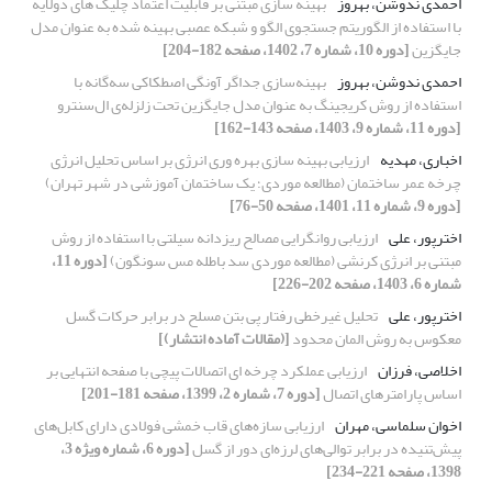
احمدی ندوشن، بهروز
بهینه سازی مبتنی بر قابلیت اعتماد چلیک های دولایه
با استفاده از الگوریتم جستجوی الگو و شبکه عصبی بهینه شده به عنوان مدل
جایگزین
[دوره 10، شماره 7، 1402، صفحه 182-204]
احمدی ندوشن، بهروز
بهینه‌سازی جداگر آونگی اصطکاکی سه‌گانه با
استفاده از روش کریجینگ به عنوان مدل جایگزین تحت زلزله‌ی ال‌سنترو
[دوره 11، شماره 9، 1403، صفحه 143-162]
اخباری، مهدیه
ارزیابی بهینه سازی بهره وری انرژی بر اساس تحلیل انرژی
چرخه عمر ساختمان (مطالعه موردی؛ یک ساختمان آموزشی در شهر تهران)
[دوره 9، شماره 11، 1401، صفحه 50-76]
اخترپور، علی
ارزیابی روانگرایی مصالح ریزدانه سیلتی با استفاده از روش
مبتنی بر انرژی کرنشی (مطالعه موردی سد باطله مس سونگون)
[دوره 11،
شماره 6، 1403، صفحه 202-226]
اخترپور، علی
تحلیل غیرخطی رفتار پی بتن مسلح در برابر حرکات گسل
معکوس به روش المان محدود
[(مقالات آماده انتشار)]
اخلاصی، فرزان
ارزیابی عملکرد چرخه ای اتصالات پیچی با صفحه انتهایی بر
اساس پارامترهای اتصال
[دوره 7، شماره 2، 1399، صفحه 181-201]
اخوان سلماسی، مهران
ارزیابی سازه‌های قاب خمشی فولادی دارای کابل‌های
پیش‌تنیده در برابر توالی‌های لرزه‌ای دور از گسل
[دوره 6، شماره ویژه 3،
1398، صفحه 221-234]