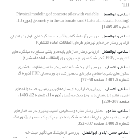
111]
اسلامی، ابوالفضل
Physical modeling of concrete piles with variable
geometry in the carbonate sand (Lateral and axial loading)
[دوره 13،
شماره 05، 1405]
اسلامی، ابوالفضل
بررسی آزمایشگاهی تأثیر خم میلگردهای طولی در انتهای
آزاد بر رفتار چرخه‌ای تیرهای طره‌ای
[(مقالات آماده انتشار)]
اسلامی، ابوالفضل
ارزیابی رفتار سازه‌ای پایه‌های بتنی مسلح به میلگردهای
کامپوزیتیGFRP در شبکه توزیع نیروی برق
[(مقالات آماده انتشار)]
اسلامی، احسان
بررسی کاربرد شبکه عصبی در تخمین مقاومت فشاری
ستون‌های بتنی با مقاطع دایره‌ای محصورشده با ورقه‌های FRP
[دوره 9،
شماره 5، 1401، صفحه 58-77]
اسلامی، احسان
ارزیابی رفتار لرزه ای سازه‌های زیر زمینی تحت مولفه‌های
افقی و قائم زلزله‌های دور و نزدیک به گسل
[دوره 11، شماره 12، 1403،
صفحه 207-229]
اسلامی، شادی
تحلیل رفتار سازه و تشخیص آسیب پذیری در ساختارهای
تاریخی؛ تجربه ای برای اقدامات پیشگیرانه در برج ‌کوچک سمیران
[دوره 8،
شماره 9، 1400، صفحه 337-352]
اسلامی حسن آبادی، ابوالفضل
بررسی آزمایشگاهی تأثیر جهت خم