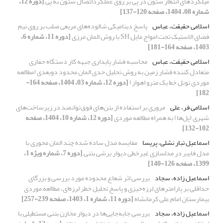
میلگردهای انتظار ستون در پی بر روی عملکرداتصال ستون به پی
[دوره 12،
شماره 08، 1404، صفحه 120-137]
اسلامی حقیقت، عباس
پاسخ دینامیکی شالوده‌های مربعی صلب بر روی نیم
فضای الاستیک تحت امواج مایل SH با روش المان مرزی
[دوره 11، شماره 6،
1403، صفحه 164-181]
اسلامی حقیقت، عباس
محاسبه فشار پایداری جبهه کار دستگاه حفاری
متعادل کننده فشار زمین به روش تحلیل حدی المان محدود دوبعدی (مطالعه
موردی تونل خط یک مترو اهواز)
[دوره 12، شماره 03، 1404، صفحه 164-
182]
اسلامی فر، علی
مروری بر استفاده از بتن‌های فوق‌توانمند در زیرساخت‌های
شهری (پل‌ها) به همراه مطالعه موردی
[دوره 12، شماره 10، 1404، صفحه
102-132]
اسماعیل تبار نشلی، پریسا
مقایسه مدل ساده شده چند المان محوری با
مدل فایبر در مدلسازی غیرخطی دیوار برشی بتنی
[دوره 7، شماره ویژه 1،
1399، صفحه 126-140]
اسماعیل زاده، سجاد
بررسی اثر شعاع محدوده مورد بررسی و بزرگای
حداقلی بر پارامترهای لرزه‌خیزی و پاسخ تحلیل خطر لرزه‌ای، مطالعه موردی
بیمارستان امام علی کرمانشاه
[دوره 11، شماره 1، 1403، صفحه 239-257]
اسماعیل زاده، سجاد
بررسی جابه‌جایی‌ها در دیوار مخازن بتنی مستطیلی با