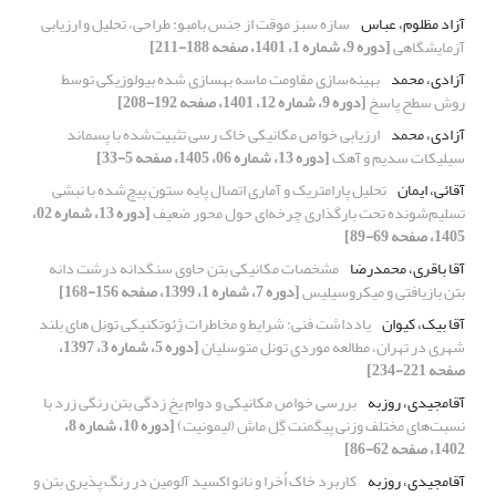
آزاد مظلوم، عباس
سازه سبز موقت از جنس بامبو: طراحی، تحلیل و ارزیابی
آزمایشگاهی
[دوره 9، شماره 1، 1401، صفحه 188-211]
آزادی، محمد
بهینه‌سازی مقاومت ماسه بهسازی شده بیولوزیکی توسط
روش سطح پاسخ
[دوره 9، شماره 12، 1401، صفحه 192-208]
آزادی، محمد
ارزیابی خواص مکانیکی خاک رسی تثبیت‌شده با پسماند
سیلیکات سدیم و آهک
[دوره 13، شماره 06، 1405، صفحه 5-33]
آقائی، ایمان
تحلیل پارامتریک و آماری اتصال پایه ستون پیچ‌شده با نبشی
تسلیم‌شونده تحت بارگذاری چرخه‌ای حول محور ضعیف
[دوره 13، شماره 02،
1405، صفحه 69-89]
آقا باقری، محمدرضا
مشخصات مکانیکی بتن حاوی سنگدانه درشت دانه
بتن بازیافتی و میکروسیلیس
[دوره 7، شماره 1، 1399، صفحه 156-168]
آقا بیک، کیوان
یادداشت فنی: شرایط و مخاطرات ژئوتکنیکی تونل های بلند
شهری در تهران، مطالعه موردی تونل متوسلیان
[دوره 5، شماره 3، 1397،
صفحه 221-234]
آقامجیدی، روزبه
بررسی خواص مکانیکی و دوام یخ زدگی بتن رنگی زرد با
نسبت‌های مختلف وزنی پیگمنت گِل ماش (لیمونیت)
[دوره 10، شماره 8،
1402، صفحه 62-86]
آقامجیدی، روزبه
کاربرد خاک اُخرا و نانو اکسید آلومین در رنگ پذیری بتن و