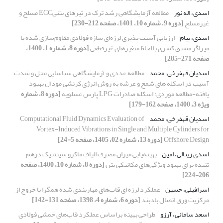
اسدی، اله نور
مطالعه آزمایشگاهی رشد ترک در تیرهای بتنیECC مسلح و
غیرمسلح
[دوره 9، شماره 10، 1401، صفحه 212-230]
اسدی، پیام
ارزیابی آسیب پذیری لرزه‌ای سازه فولادی مقاوم‌سازی شده با
میراگر مشتق کسری با لحاظ متغیرهای غیرقطعی
[دوره 8، شماره 1، 1400،
صفحه 271-285]
اسدیان قهفرخی، محمد
مطالعه عددی و آزمایشگاهی شناسایی محل و شدت
آسیب در اسکله های شمع و عرشه به روش انرژی کرنشی مودال بهبود
یافته-مطالعه موردی: اسکله صادرات LPG پارس عسلویه
[دوره 8، شماره
ویژه 3، 1400، صفحه 162-179]
اسدیان قهفرخی، محمد
Computational Fluid Dynamics Evaluation of
Vortex-Induced Vibrations in Single and Multiple Cylinders for
Offshore Design
[دوره 13، شماره 02، 1405، صفحه 5-24]
اسدی زینالی، امین
بهینه‌یابی میزان مصرف الیاف ماکرو سینتتیک درهم
تنیده برای بهبود ویژگی‌های مکانیکی بتن
[دوره 8، شماره 10، 1400، صفحه
206-224]
اسرافیلی، حسین
عملکرد لرزه ای قاب‌های مهاربندی شده همگرا با خروج از
مرکزیت ورق اتصال بادبند
[دوره 6، شماره 4، 1398، صفحه 131-142]
اسعد سامانی، آرزو
طراحی بهینه براساس عملکرد قاب‌های خمشی فولادی