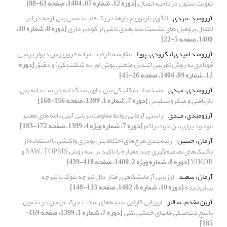
تقویت ستون در ناحیه اتصال
[دوره 12، شماره 07، 1404، صفحه 63-88]
آرزومند، مهدی
الگوی بازتوزیع بارها در یک قاب خمشی بتن آرمه در اثر
اعمال پروفیل های نشست سه بعدی ناشی از گودبرداری
[دوره 8، شماره 10،
1400، صفحه 5-22]
آرزومند امیدی لنگرودی، پویا
مقایسه ظرفیت میانه فروریزش دیوار برشی
فولادی به روش تقریبی (تبدیل منحنی پوش اور به شکنندگی) و دقیق
[دوره
12، شماره 09، 1404، صفحه 26-45]
آرزومندی، مهدی
مشخصات مکانیکی بتن حاوی سنگدانه درشت دانه بتن
بازیافتی و میکروسیلیس
[دوره 7، شماره 1، 1399، صفحه 156-168]
آرزومندی، مهدی
راستی آزمایی روابط مقاومت برشی آیین نامه های معتبر
موجود برای بتن خودتراکم
[دوره 7، شماره ویژه 4، 1399، صفحه 172-183]
آرمان، حسین
رتبه‌بندی طرح‌های‌‌ اختلاط بتن پودری واکنشی با استفاده از
تکنیک‌های تصمیم‌گیری چند معیاره با تاکید بر سه روش SAW، TOPSIS و
VIKOR
[دوره 8، شماره ویژه 2، 1400، صفحه 418-439]
آرمان، سعید
ارزیابی آزمایشگاهی رفتار دال تیرچه بلوک با تیرچه
پیش‌تنیده
[دوره 10، شماره 6، 1402، صفحه 133-148]
آرین مقدم، سالار
ارزیابی کارایی سنجه‌های شدت حرکت زمین در تخمین
پاسخ دینامیکی قابهای خمشی بتنی
[دوره 7، شماره 1، 1399، صفحه 169-
185]