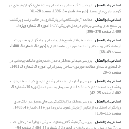
اسلامی، ابوالفضل
ارزیابی لنگر خمشی و جابجایی سازه های نگهبان طره ای در
گودبرداری های عمیق
[دوره 4، شماره 3، 1396، صفحه 28-41]
اسلامی، ابوالفضل
مطالعه آزمایشگاهی اثر بارگذاری در حالت رفت و برگشت
بر شمع های پیچشی پره ای درمدل فیزیکی FCV
[دوره 8، شماره ویژه 3،
1400، صفحه 378-396]
اسلامی، ابوالفضل
مقایسه رفتار شمع های جابجایی-جایگزینی به صورت
آزمایشگاهی و میدانی (مطالعه موردی؛ ماسه انزلی)
[دوره 8، شماره 8، 1400،
صفحه 49-68]
اسلامی، ابوالفضل
بررسی میدانی عملکرد مدل شمع‌های مختلف پیچشی در
خاک‌های ماسه‌ای مطالعه موردی-ساحل بندر انزلی
[دوره 9، شماره 3، 1401،
صفحه 5-20]
اسلامی، ابوالفضل
بررسی رفتار بار- جابجایی شمع مارپیچ در ماسه مرطوب
و اشباع با استفاده از دستگاه فشار مخروطی همه جانبه
[دوره 10، شماره 5،
1402، صفحه 25-42]
اسلامی، ابوالفضل
بررسی عملکرد ژئوتکنیکی پی های عمیق در خاک های
روانگرا با استفاده از نتایج آزمایش نفوذ مخروط
[دوره 11، شماره 4، 1403،
صفحه 115-136]
اسلامی، ابوالفضل
بررسی آزمایشگاهی مقاومت برش دوطرفه در دال تخت
بتن آرمه متصل به ستون فولادی
[دوره 12، شماره 11، 1404، صفحه 94-