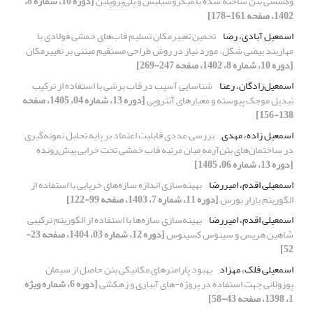
وکششی بتن ساخته شده با میکروسیلیس و پلی‌پروپلین
[دوره 10، شماره 8،
1402، صفحه 161-178]
اسمعیل آبادی، رضا
تخمین تغییرمکان تسلیم قاب‌های خمشی فولادی با
مهاربند بیضی شکل، مورد نیاز در روش طراحی مستقیم مبتنی بر تغییرمکان
[دوره 10، شماره 8، 1402، صفحه 247-269]
اسمعیل‌زادگان، رعنا
شناسایی آسیب در قاب برشی با استفاده از ترکیب
تبدیل موجک پیوسته و معیارهای آنتروپی
[دوره 13، شماره 04، 1405، صفحه
138-156]
اسمعیل زاده، مهدی
بررسی عددی قابلیت اعتماد بر پایه تحلیل نمونه‌گیری
در ساختمان‌های بتن‌آرمه میان مرتبه قاب خمشی تحت خرابی پیش‌رونده
[دوره 13، شماره 06، 1405]
اسمعیلی اقدم، امیررضا
بهینه‌سازی اندازه سازه‌های خرپایی با استفاده از
الگوریتم بازار بورس
[دوره 11، شماره 7، 1403، صفحه 99-122]
اسمعیلی اقدم، امیررضا
بهینه‌سازی سازه‌ها با استفاده از الگوریتم ترکیبی
شاهین هریس و سینوس کسینوس
[دوره 12، شماره 03، 1404، صفحه 23-
52]
اسمعیلی فلک، مهزاد
بهبود پارامترهای مکانیکی بتن حاصل از سیمان
پوزولانی جهت استفاده در پروژه-های آبیاری و زهکشی
[دوره 6، شماره ویژه
1، 1398، صفحه 43-58]