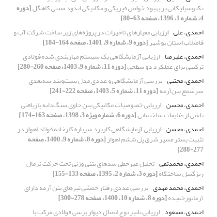
تکتوسیلیکاتی بر بهبود خواص فیزیکی و مکانیکی اندود سنتی کاهگل
[دوره
4، شماره 1، 1396، صفحه 63-80]
احمدی، علی
ارزیابی معیارهای تاخیرات در پروژه‌های زیر ساخت شرکت آب و
فاضلاب استان بوشهر
[دوره 9، شماره 9، 1401، صفحه 164-184]
احمدی، علیرضا
ارزیابی آزمایشگاهی یک سیستم مهاربندی شده فولادی
ترکیبی برای عملکرد دو سطحی
[دوره 11، شماره 9، 1403، صفحه 260-280]
احمدی، مجتبی
بررسی آزمایشگاهی و عددی مدل بست‌وبند سه‌بعدی
سرشمع بتن‌آرمه
[دوره 11، شماره 5، 1403، صفحه 222-241]
احمدی، محسن
ارزیابی خصوصیات مکانیکی بتن حاوی سنگ‌دانه بازیافتی
ناشی از ضایعات ساختمانی
[دوره 6، شماره ویژه 3، 1398، صفحه 163-174]
احمدی، محسن
ارزیابی آزمایشگاهی کاربرد سرباره کارخانه فولاد اهواز در
تثبیت بستر مسیر شرق پل ششم اهواز
[دوره 8، شماره 9، 1400، صفحه
277-288]
احمدی، محمدتقی
تحلیل غیرخطی سدهای بتنی وزنی تحت حرکت نرمال
ریزگسل ساختگاه
[دوره 3، شماره 2، 1395، صفحه 133-155]
احمدی، محمد مهدی
بررسی عددی رفتار خمشی تیرهای بتن آرمه دارای
آرماتورخمیده
[دوره 8، شماره 10، 1400، صفحه 278-300]
احمدی، مسعود
ارزیابی تاثیر نوع اتصال دیوار برشی فولادی مرکب با