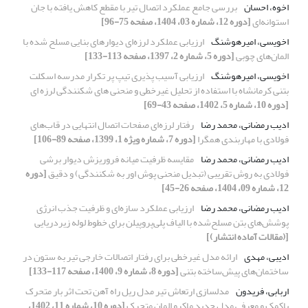
اخوه، احسان
بررسی جامع عملکرد اتصال تیر با مقطع کاهش یافته با جان
استوانه‌ای
[دوره 12، شماره 03، 1404، صفحه 75-96]
اخویسی، امیرهوشنگ
ارزیابی عملکرد لرزه‌ای دیوارهای بنایی مسلح شده با
المان‌های چوبی
[دوره 5، شماره 2، 1397، صفحه 113-133]
اخویسی، امیرهوشنگ
ارزیابی آسیب پذیری تیپ پر تکرار مدرسه اسکلت
بتنی کرمانشاه با استفاده از تحلیل غیرخطی و منحنی های شکنندگی لرزه ای
[دوره 10، شماره 5، 1402، صفحه 43-69]
ادیب رمضانی، محمد رضا
رفتار لرزه‌ای صفحات اتصال انتهایی در قاب‌های
فولادی با مهاربندی همگرا
[دوره 7، شماره ویژه 1، 1399، صفحه 89-106]
ادیب رمضانی، محمد رضا
مقایسه ظرفیت میانه فروریزش دیوار برشی
فولادی به روش تقریبی (تبدیل منحنی پوش اور به شکنندگی) و دقیق
[دوره
12، شماره 09، 1404، صفحه 26-45]
ادیب رمضانی، محمد رضا
ارزیابی عملکرد سازه‌ای و ظرفیت جذب انرژی
پوشش‌های بتن مسلح‌شده با الیاف پلی‌پروپیلن برای خطوط لوله زیردریایی
[(مقالات آماده انتشار)]
ادیبی، مهدی
ارائه مدل غیرخطی برای رفتار اتصالات خارجی تیر به ستون در
ساختمان‌های پیش‌ساخته بتنی
[دوره 8، شماره 9، 1400، صفحه 117-133]
اربابی، فریدون
مدلسازی ارتعاش تیر مدل ریل راه آهن تحت اثر بار متحرک
باکمک و معرفی مدل جدید ماکرو المان متحرک
[دوره 10، شماره 11، 1402،