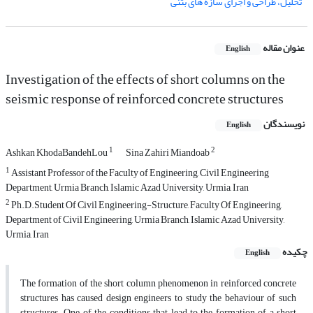
تحلیل، طراحی و اجرای سازه های بتنی
عنوان مقاله
English
Investigation of the effects of short columns on the
seismic response of reinforced concrete structures
نویسندگان
English
1
2
Ashkan KhodaBandehLou
Sina Zahiri Miandoab
1
Assistant Professor of the Faculty of Engineering, Civil Engineering
Department, Urmia Branch, Islamic Azad University, Urmia, Iran
2
Ph.D.Student Of Civil Engineering-Structure, Faculty Of Engineering,
Department of Civil Engineering, Urmia Branch, Islamic Azad University,
Urmia, Iran
چکیده
English
The formation of the short column phenomenon in reinforced concrete
structures has caused design engineers to study the behaviour of such
structures. One of the conditions that lead to the formation of a short