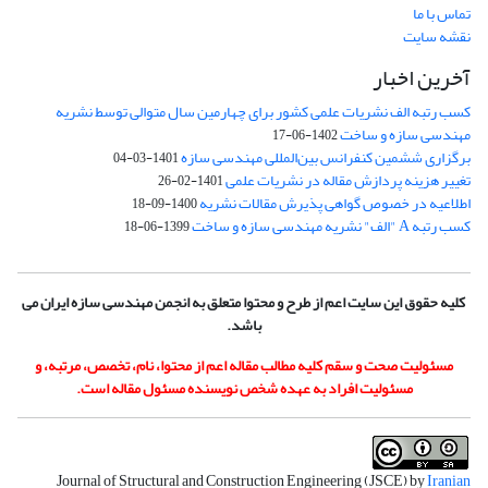
تماس با ما
نقشه سایت
آخرین اخبار
کسب رتبه الف نشریات علمی کشور برای چهارمین سال متوالی توسط نشریه
مهندسی سازه و ساخت
1402-06-17
برگزاری ششمین کنفرانس بین‌المللی مهندسی سازه
1401-03-04
تغییر هزینه پردازش مقاله در نشریات علمی
1401-02-26
اطلاعیه در خصوص گواهی پذیرش مقالات نشریه
1400-09-18
کسب رتبه A "الف" نشریه مهندسی سازه و ساخت
1399-06-18
کلیه حقوق این سایت اعم از طرح و محتوا متعلق به انجمن مهندسی سازه ایران می
باشد.
مسئولیت صحت و سقم کلیه مطالب مقاله اعم از محتوا، نام، تخصص، مرتبه، و
مسئولیت افراد به عهده شخص نویسنده مسئول مقاله است.
Journal of Structural and Construction Engineering (JSCE) by
Iranian