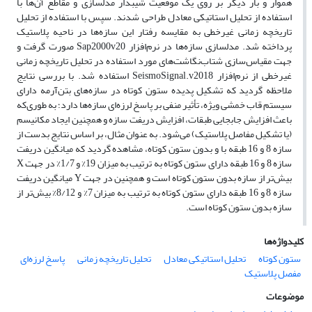
هموار و بار دیگر بر روی یک موقعیت شیبدار مدلسازی و مقاطع آن‌ها با
استفاده از تحلیل استاتیکی ‌معادل طراحی شدند. سپس با استفاده از تحلیل
تاریخچه ‌زمانی غیرخطی به مقایسه رفتار این سازه‌ها در ناحیه پلاستیک
پرداخته شد. مدلسازی سازه‌ها در نرم‌افزار Sap2000v20 صورت گرفت و
جهت مقیاس‌سازی شتاب‌نگاشت‌های مورد استفاده در تحلیل تاریخچه زمانی
‌غیرخطی از نرم‌افزار SeismoSignal.v2018 استفاده شد. با بررسی نتایج
ملاحظه گردید که تشکیل پدیده ‌ستون کوتاه در سازه‌های بتن‌آرمه دارای
سیستم قاب خمشی ویژه، تأثیر منفی بر پاسخ لرزه‌ای سازه‌ها دارد؛ به طوری‌که
باعث افزایش جابجایی طبقات، افزایش دریفت سازه و همچنین ایجاد مکانیسم
(یا تشکیل مفاصل پلاستیک) می‌شود. به عنوان مثال، بر اساس نتایج بدست از
سازه 8 و 16 طبقه با و بدون ستون کوتاه، مشاهده گردید که میانگین دریفت
سازه 8 و 16 طبقه دارای ستون کوتاه به ترتیب به میزان 19% و 1/7% در جهت X
بیش‌تر از سازه بدون ستون کوتاه است و همچنین در جهت Y میانگین دریفت
سازه 8 و 16 طبقه دارای ستون کوتاه به ترتیب به میزان 7% و 8/12% بیش‌تر از
سازه بدون ستون کوتاه است.
کلیدواژه‌ها
ستون کوتاه
تحلیل استاتیکی معادل
تحلیل تاریخچه زمانی
پاسخ لرزه‌ای
مفصل پلاستیک
موضوعات