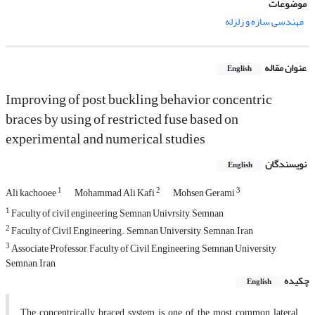
موضوعات
مهندسی سازه و زلزله
عنوان مقاله
English
Improving of post buckling behavior concentric
braces by using of restricted fuse based on
experimental and numerical studies
نویسندگان
English
1
2
3
Ali kachooee
Mohammad Ali Kafi
Mohsen Gerami
1
Faculty of civil engineering, Semnan Univrsity, Semnan
2
Faculty of Civil Engineering., Semnan University, Semnan, Iran
3
Associate Professor, Faculty of Civil Engineering, Semnan University,
Semnan, Iran
چکیده
English
The concentrically braced system is one of the most common lateral