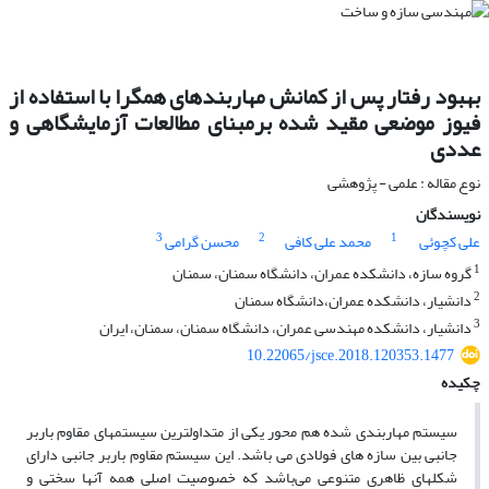
بهبود رفتار پس از کمانش مهاربندهای همگرا با استفاده از
فیوز موضعی مقید شده برمبنای مطالعات آزمایشگاهی و
عددی
نوع مقاله : علمی - پژوهشی
نویسندگان
3
2
1
علی کچوئی
محمد علی کافی
محسن گرامی
1
گروه سازه، دانشکده عمران، دانشگاه سمنان، سمنان
2
دانشیار، دانشکده عمران،دانشگاه سمنان
3
دانشیار، دانشکده مهندسی عمران، دانشگاه سمنان، سمنان، ایران
10.22065/jsce.2018.120353.1477
چکیده
سیستم مهاربندی شده هم محور یکی از متداولترین سیستمهای مقاوم باربر
جانبی بین سازه های فولادی می باشد. این سیستم مقاوم باربر جانبی دارای
شکلهای ظاهری متنوعی می‌باشد که خصوصیت اصلی همه آنها سختی و