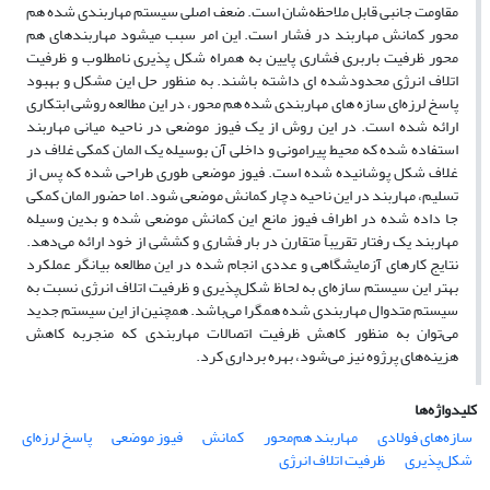
مقاومت جانبی قابل ملاحظه‌شان است. ضعف اصلی سیستم مهاربندی شده هم
محور کمانش مهاربند در فشار است. این امر سبب میشود مهاربندهای هم
محور ظرفیت باربری فشاری پایین به همراه شکل پذیری نامطلوب و ظرفیت
اتلاف انرژی محدودشده ای داشته باشند. به منظور حل این مشکل و بهبود
پاسخ لرزه‌ای سازه های مهاربندی شده هم محور، در این مطالعه روشی ابتکاری
ارائه شده است. در این روش از یک فیوز موضعی در ناحیه میانی مهاربند
استفاده شده که محیط پیرامونی و داخلی آن بوسیله یک المان کمکی غلاف در
غلاف شکل پوشانیده شده است. فیوز موضعی طوری طراحی شده که پس از
تسلیم، مهاربند در این ناحیه دچار کمانش موضعی شود. اما حضور المان کمکی
جا داده شده در اطراف فیوز مانع این کمانش موضعی شده و بدین وسیله
مهاربند یک رفتار تقریباً متقارن در بار فشاری و کششی از خود ارائه می‌دهد.
نتایج کارهای آزمایشگاهی و عددی انجام شده در این مطالعه بیانگر عملکرد
بهتر این سیستم سازه‌‌ای به لحاظ شکل‌پذیری و ظرفیت اتلاف انرژی نسبت به
سیستم متدوال مهاربندی شده همگرا می‌باشد. همچنین از این سیستم جدید
می‌توان به منظور کاهش ظرفیت اتصالات مهاربندی که منجربه کاهش
هزینه‌های پرژوه نیز می‌شود، بهره برداری کرد.
کلیدواژه‌ها
سازه‌های فولادی
مهاربند هم‌محور
کمانش
فیوز موضعی
پاسخ لرزه‌ای
شکل‌پذیری
ظرفیت اتلاف انرژی