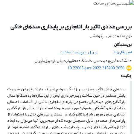
بررسی عددی تاثیر بار انفجاری بر پایداری سدهای خاکی
نوع مقاله : علمی - پژوهشی
نویسندگان
امین قلی‌زاد
سهیل سرپرست سادات
دانشکده فنی و مهندسی، دانشگاه محقق اردبیلی، اردبیل، ایران
10.22065/jsce.2022.315290.2650
چکیده
سدهای خاکی تأثیر بسزایی بر زندگی جوامع اطراف دارند بنابراین ضرورت
پایش مستمر در حین ساخت و بهره‌برداری ایمن از این سازه‌ها به هنگام اعمال
بارگذاری‌های دینامیکی بخصوص بارهای انفجاری ناشی از اقدامات احتمالی
خرابکارانه و آتشکاری همواره مورد توجه بوده است. اثرات ناشی از بارگذاری
انفجاری ضمن فرض شرایط تاثیرگذار بر عملکرد سدهای خاکی با استفاده از
پارامترهای متعددی قابل سنجش بوده که از مهم‌ترین آنها می‌توان به ابعاد
گودال ناشی از انفجار و ضریب پایداری شیب‌های سازه‌ی مذکور اشاره نمود. از
این رو در پژوهش حاضر با توجه به تحقیقات صورت گرفته در زمینه‌ی