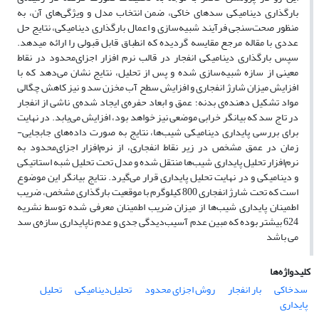
بارگذاری‌ دینامیکی سدهای خاکی، ضمن انتخاب مدل و ویژگی‌های آن، به
منظور صحت‌سنجی فرآیند شبیه‌سازی و اعمال بارگذاری دینامیکی، نتایج حل
عددی با مقاله مرجع مقایسه گردیده که انطباق قابل قبولی را ارائه میدهد.
سپس بارگذاری دینامیکی انفجار در قالب نرم افزار اجزای‌محدود در نقاط
معینی از سازه شبیه‌سازی شده و پس از تحلیل، نتایج نشان می‌دهد که با
افزایش میزان شارژ انفجاری و افزایش سطح آب مخزن سد و نیز کاهش چگالی
مواد تشکیل دهنده‌ی بدنه؛ عمق و ابعاد حفره‌ی ایجاد شده‌ی ناشی از انفجار
در تاج سد که بیانگر خرابی موضعی نیز خواهد بود، افزایش می‌یابد. در نهایت
برای بررسی پایداری دینامیکی شیب‌ها، نتایج به صورت داده‌های جابجایی-
زمان در عمق مشخص در زیر نقاط انفجاری، از نرم‌افزار اجزای‌محدود به
نرم‌افزار تحلیل پایداری شیب‌ها منتقل شده و مدل تحت تحلیل شبه استاتیکی
و دینامیکی و در نهایت تحلیل پایداری قرار می‌گیرد. نتایج بیانگر این موضوع
است که تحت شارژ انفجاری 800 کیلوگرم با موقعیت بارگذاری مشخص، ضریب
اطمینان پایداری شیب‌ها از میزان ضریب اطمینان معرفی شده توسط نشریه
624 بیشتر بوده که مبین عدم آسیب‌دیدگی جدی و عدم ناپایداری سازه‌ی سد
می باشد
کلیدواژه‌ها
سدخاکی
بار انفجار
روش اجزای محدود
تحلیل‌دینامیکی
تحلیل
پایداری