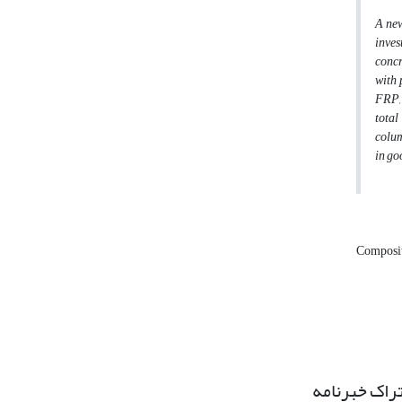
A new
inves
concr
with 
FRP, 
total
colum
in go
Composi
راک خبرنامه