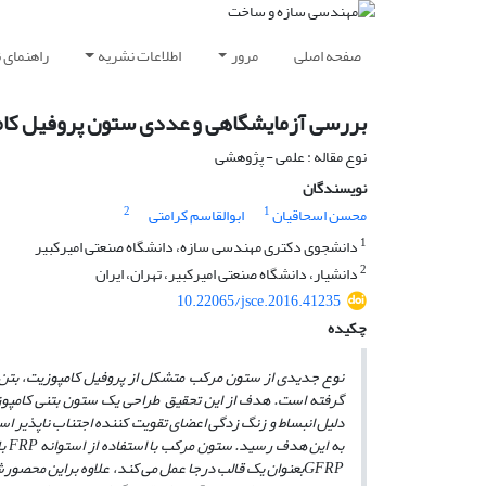
صفحه اصلی
مرور
اطلاعات نشریه
راهنمای 
بررسی آزمایشگاهی و عددی ستون پروفیل کامپوزیت GFRP بتنی محصور
نوع مقاله : علمی - پژوهشی
نویسندگان
2
1
محسن اسحاقیان
ابوالقاسم کرامتی
1
دانشجوی دکتری مهندسی سازه، دانشگاه صنعتی امیرکبیر
2
دانشیار، دانشگاه صنعتی امیرکبیر، تهران، ایران
10.22065/jsce.2016.41235
چکیده
نوع جدید
ی از
ستون مرکب متشکل از پروفیل کامپوزیت، بتن و 
گرفته است.
هدف از این تحقیق طراحی یک ستون بتنی کامپوزیت
دلیل انبساط و زنگ زدگی اعضای تقویت کننده اجتناب ناپذیر است
به این هدف رسید.
ستون مرکب با استفاده از استوانه
FRP
با
GFRP
بعنوان یک قالب درجا عمل می کند، علاوه براین محصورش