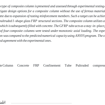
 type of composite column is presented and assessed through experimental testing a
tigate design options for a composite column without the use of ferrous materials
ete due to expansion of rusting reinforcement members. Such a target can be achiev
pultruded I-shape glass FRP structural sections. The composite column utilizes a
which is subsequently filled with concrete. The GFRP tube acts as a stay-in-place 
 of four composite columns were tested under monotonic axial loading. The exper
n was compared to the predicted numerical capacity using ANSYS program. The co
od agreement with the experimental ones.
te Column
Concrete
FRP
Confinement
Tube
Pultruded
compress
اشت