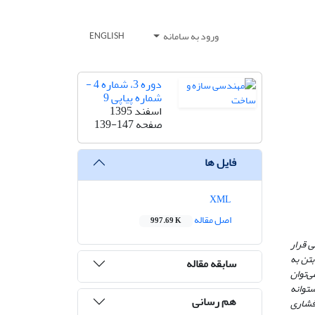
ورود به سامانه
ENGLISH
دوره 3، شماره 4 -
شماره پیاپی 9
اسفند 1395
صفحه
139-147
فایل ها
XML
اصل مقاله
997.69 K
 قرار
تن به
سابقه مقاله
ی‌توان
ستوانه
هم رسانی
فشاری