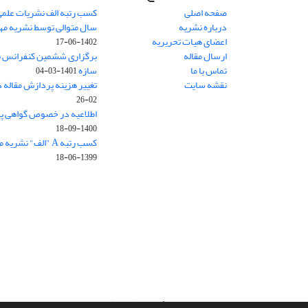
صفحه اصلی
کسب رتبه الف نشریات علمی
درباره نشریه
سال متوالی توسط نشریه م
اعضای هیات تحریریه
1402-06-17
ارسال مقاله
برگزاری ششمین کنفرانس بی
تماس با ما
سازه
1401-03-04
نقشه سایت
تغییر هزینه پردازش مقاله 
02-26
اطلاعیه در خصوص گواهی پ
1400-09-18
کسب رتبه A "الف" نشریه مهندسی سازه و ساخت
1399-06-18
سامانه مدیریت نشریات علمی.
طراحی و پیاده سازی از
سیناوب