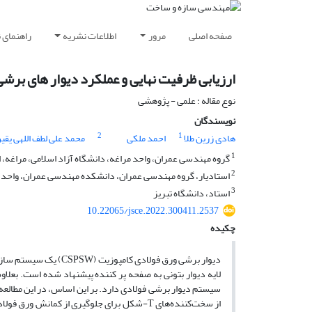
صفحه اصلی
مرور
اطلاعات نشریه
راهنمای 
ارزیابی ظرفیت نهایی و عملکرد دیوار های برشی کا
نوع مقاله : علمی - پژوهشی
نویسندگان
2
1
هادی زرین طلا
احمد ملکی
محمد علی لطف اللهی یقی
1
گروه مهندسی عمران، واحد مراغه، دانشگاه آزاد اسلامی، مراغه، ا
2
استادیار، گروه مهندسی عمران، دانشکده مهندسی عمران، واحد مرا
3
استاد، دانشگاه تبریز
10.22065/jsce.2022.300411.2537
چکیده
دیوار برشی ورق فولادی 
لایه دیوار بتونی به صفحه پر کننده پیشنهاد شده است. بعلاو
سیستم دیوار برشی فولادی دارد. بر این اساس، در این مطالعه 