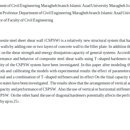
ent of Civil Engineering, Maragheh branch, Islamic Azad University, Maragheh, Ir
t Professor, Department of Civil Engineering, Maragheh branch, Islamic Azad Univ
r of Faculty of Civil Engineering
site steel sheet shear wall (CSPSW) is a relatively new structural system that h
 walls by adding one or two layers of concrete wall to the filler plate. In addition, th
t on the shear strength and energy dissipation capacity of general systems. Accordin
rmance and behavior of composite steel shear walls using T-shaped hardeners to p
ity of the CSPSW system have been investigated. In this paper, after modeling the
ds and calibrating the models with experimental results, the effect of parameters 
nal and a combination of T-shaped stiffeners and its effect On the final capacity, t
re states have been investigated. The results show that the arrangement of vertical a
apacity and performance of CSPSW. Also, the use of vertical or horizontal stiffener
PSW. On the other hand, the use of diagonal hardeners potentially affects the per
 by up to 25%.