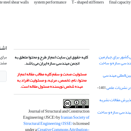
 steel shear walls
system performance
T- shaped stiffeners
final capacit
اشت
 کشور برای چهارمین
برای 
کلیه حقوق این سایت اعم از طرح و محتوا متعلق به
هندسی سازه و ساخت
مشتر
انجمن مهندسی سازه ایران می باشد.
مسئولیت صحت و سقم کلیه مطالب مقاله اعم از
ن‌المللی مهندسی
محتوا، نام، تخصص، مرتبه، و مسئولیت افراد به
عهده شخص نویسنده مسئول مقاله است.
در نشریات علمی
1401-
ذیرش مقالات نشریه
Journal of Structural and Construction
Engineering (JSCE) by
Iranian Society of
Structural Engineering (ISSE)
is licensed
under a
Creative Commons Attribution-