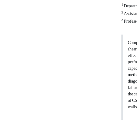
1
Departm
2
Assistan
3
Professo
Compo
shear
effec
perfo
capac
metho
diago
failu
the c
of CS
walls