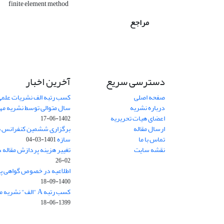
y
finite element method
مراجع
دسترسی سریع
آخرین اخبار
صفحه اصلی
کسب رتبه الف نشریات علمی
درباره نشریه
سال متوالی توسط نشریه م
اعضای هیات تحریریه
1402-06-17
ارسال مقاله
برگزاری ششمین کنفرانس بی
تماس با ما
سازه
1401-03-04
نقشه سایت
تغییر هزینه پردازش مقاله 
02-26
اطلاعیه در خصوص گواهی پ
1400-09-18
کسب رتبه A "الف" نشریه مهندسی سازه و ساخت
1399-06-18