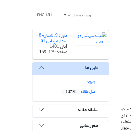
ورود به سامانه
ENGLISH
دوره 9، شماره 8 -
شماره پیاپی 61
آبان 1401
صفحه
159-179
فایل ها
XML
اصل مقاله
3.27 M
یک یا دو
سابقه مقاله
 انرژی
ستفاده
هم رسانی
از مدلسازی دیوار