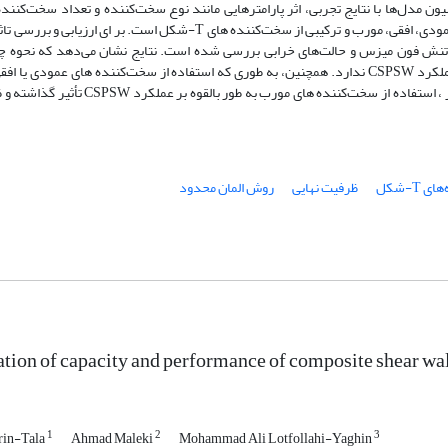
ن مدل‌ها با نتایج تجربی، اثر پارامترهایی مانند نوع سخت‌کننده و تعداد سخت‌کنند
بررسی قرار گرفته است. نوع چیدمان سخت‌کننده ها شامل عمودی، افقی، مورب و ترکیبی از سخت‌کننده های T-شکل است. بر ای ارزیا
تنش فون میزس و حالت‌های خرابی بررسی شده است. نتایج نشان می‌دهد که نحوه چ
سخت‌کننده‌ها عمودی و افقی تأثیر قابل توجهی بر ظرفیت و عملکرد CSPSW ندارد. همچنین، به طوری که استفاده از سخت‌کننده های عمودی یا
قابل توجهی بر ظرفیت و عملکرد CSPSW ندارد. از طرف دیگر ، استفاده از سخت‌کننده های مورب به طور بالق
 T-شکل
ظرفیت نهایی
روش المان محدود
tion of capacity and performance of composite shear wal
1
2
3
rin-Tala
Ahmad Maleki
Mohammad Ali Lotfollahi-Yaghin