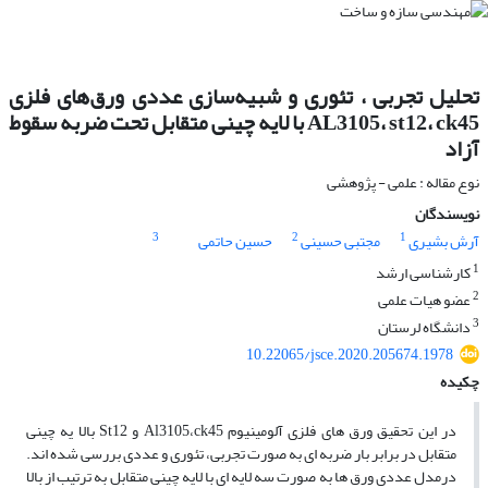
تحلیل تجربی ، تئوری و شبیه‌سازی‌ عددی ‌ورق‌های ‌فلزی
‌AL3105، st12، ck45 با لایه چینی متقابل تحت ضربه سقوط
آزاد
نوع مقاله : علمی - پژوهشی
نویسندگان
3
2
1
آرش بشیری
مجتبی حسینی
حسین حاتمی
1
کارشناسی ارشد
2
عضو هیات علمی
3
دانشگاه لرستان
10.22065/jsce.2020.205674.1978
چکیده
در این ‌تحقیق ورق های‌ فلزی آلومینیوم Al3105،ck45 و St12 بالا یه چینی
متقابل در برابر بار ضربه ای به صورت تجربی، تئوری و عددی بررسی شده اند.
درمدل عددی ورق ها به صورت سه لایه ای با لایه چینی متقابل به ترتیب از بالا