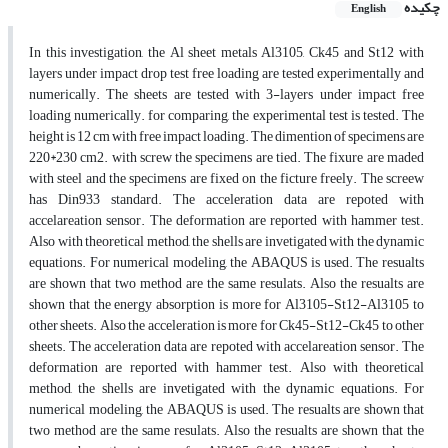
چکیده
English
In this investigation, the Al sheet metals Al3105, Ck45 and St12 with
layers under impact drop test free loading are tested experimentally and
numerically. The sheets are tested with 3-layers under impact free
loading numerically. for comparing, the experimental test is tested. The
height is 12 cm with free impact loading. The dimention of specimens are
220*230 cm2. with screw the specimens are tied. The fixure are maded
with steel and the specimens are fixed on the ficture freely. The screew
has Din933 standard. The acceleration data are repoted with
accelareation sensor. The deformation are reported with hammer test.
Also with theoretical method, the shells are invetigated with the dynamic
equations. For numerical modeling, the ABAQUS is used. The resualts
are shown that two method are the same resulats. Also the resualts are
shown that the energy absorption is more for Al3105-St12-Al3105 to
other sheets. Also the acceleration is more for Ck45-St12-Ck45 to other
sheets. The acceleration data are repoted with accelareation sensor. The
deformation are reported with hammer test. Also with theoretical
method, the shells are invetigated with the dynamic equations. For
numerical modeling, the ABAQUS is used. The resualts are shown that
two method are the same resulats. Also the resualts are shown that the