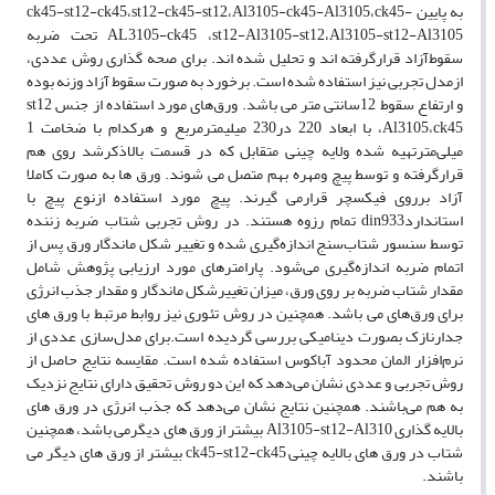
به پایین ck45-st12-ck45،st12-ck45-st12،Al3105-ck45-Al3105،ck45-
AL3105-ck45 ،st12-Al3105-st12،Al3105-st12-Al3105 تحت ضربه
سقوط‌آزاد قرارگرفته اند و تحلیل شده اند. برای صحه گذاری روش عددی،
ازمدل تجربی نیز استفاده شده است. برخورد به صورت سقوط آزاد وزنه بوده
و ارتفاع سقوط 12سانتی متر می باشد. ورق‌های مورد استفاده از جنس st12
،Al3105،ck45 با ابعاد 220 در230 میلیمترمربع و هرکدام با ضخامت 1
میلی‌مترتهیه شده ولایه چینی متقابل که در قسمت بالاذکرشد روی هم
قرارگرفته و توسط پیچ ومهره بهم متصل می شوند. ورق ها به صورت کاملا
آزاد برروی فیکسچر قرارمی گیرند. پیچ مورد استفاده ازنوع پیچ با
استانداردdin933 تمام رزوه هستند. در روش تجربی شتاب ضربه زننده
توسط سنسور شتاب‌سنج اندازه‌گیری شده و تغییر شکل ماندگار ورق پس از
اتمام ضربه اندازه‌گیری می‌شود. پارامترهای مورد ارزیابی پژوهش شامل
مقدار شتاب ضربه بر روی ورق، میزان تغییرشکل ماندگار و مقدار جذب انرژی
برای ورق‌های می باشد. همچنین در روش تئوری نیز روابط مرتبط با ورق های
جدارنازک بصورت دینامیکی بررسی گردیده است.برای مدل‌سازی عددی از
نرم‌افزار المان محدود آباکوس استفاده شده است. مقایسه نتایج حاصل از
روش تجربی و عددی نشان می‌دهد که این دو روش تحقیق دارای نتایج نزدیک
به هم ‌می‌باشند. همچنین نتایج نشان می‌دهد که جذب انرژی در ورق های
بالایه گذاری Al3105-st12-Al310 بیشتر از ورق های دیگرمی باشد، همچنین
شتاب در ورق های بالایه چینی ck45-st12-ck45 بیشتر از ورق های دیگر می
باشند.