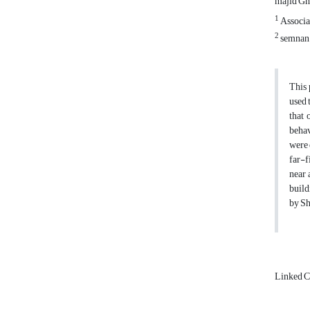
majid Gh
1
Associat
2
semnan 
This 
used 
that 
behav
were 
far-f
near 
build
by Sh
Linked 