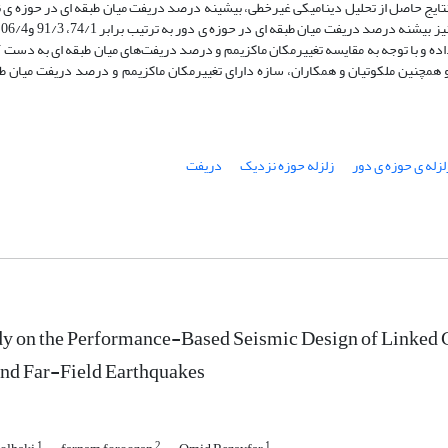
 نتایج حاصل از تحلیل دینامیکی غیرخطی، بیشینه درصد دریفت میان طبقه ای در حوزه ی
در ساز
ه و با توجه به مقایسه تغییرمکان ماکزیمم و درصد دریفت‌های میان طبقه ای به دست ‌آ
مچنین ملکوتیان و همکاران، سازه دارای تغییرمکان ماکزیمم و درصد دریفت میان طب
لزله ی حوزه ی دور
زلزله حوزه نزدیک
دریفت
dy on the Performance-Based Seismic Design of Linked
and Far-Field Earthquakes
1
2
1