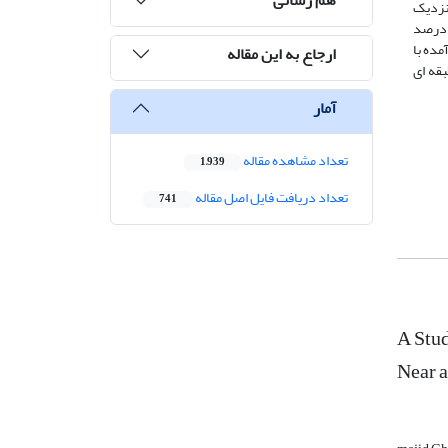
 نزدیک
ه‌های فوق به ترتیب برابر 91/3 ، 08/1 و 65/1 درصد و نیز بیشنه درصد دریفت میان طبقه ای در حوزه ی دور به ترتیب برابر 74/1، 91/3 و06/4 درصد
مده با
ارجاع به این مقاله
قه ای
آمار
تعداد مشاهده مقاله
1,939
تعداد دریافت فایل اصل مقاله
741
A Stu
Near 