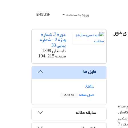
ورود به سامانه
ENGLISH
 حوزه ی دور
دوره 7، شماره
ویژه 2 - شماره
پیاپی 33
تابستان 1399
صفحه
194-215
فایل ها
XML
اصل مقاله
2.58 M
ازگشت سریع سازه
سابقه مقاله
 کاهش
 سنجی
مدل‌های آزمایشگاهی، سازه‌های 3، 6 و 9 طبقه بر اساس روش مبتنی بر عملکرد، طراحی شده و رفتار آن‌ها تحت نگاشت‌های اصلاح شده ی 7 زلزله ی نزدیک و 7
هم رسانی