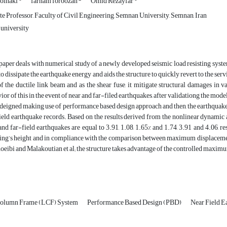
olhaki
farnam foroozan
Omid Rezayfar
e Professor, Faculty of Civil Engineering, Semnan University, Semnan, Iran
university
paper deals with numerical study of a newly developed seismic load resisting sys
to dissipate the earthquake energy and aids the structure to quickly revert to the se
of the ductile link beam and as the shear fuse, it mitigate structural damages in va
ior of this in the event of near and far-filed earthquakes, after validationg the mod
deigned making use of performance based design approach and then, the earthquak
ield earthquake records. Based on the results derived from the nonlinear dynamic 
and far-field earthquakes are equal to 3.91, 1.08, 1.65% and 1.74, 3.91 and 4.06, re
ing’s height and in compliance with the comparison between maximum displacemen
oeibi and Malakoutian et al; the structure takes advantage of the controlled maximu
Column Frame (LCF) System
Performance Based Design (PBD)
Near Field E