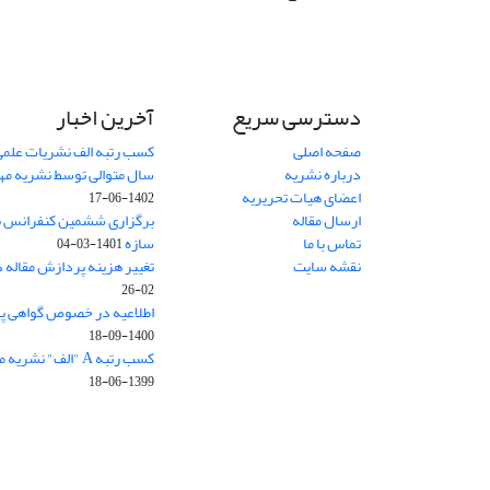
دسترسی سریع
آخرین اخبار
صفحه اصلی
کسب رتبه الف نشریات علمی
درباره نشریه
سال متوالی توسط نشریه م
اعضای هیات تحریریه
1402-06-17
ارسال مقاله
برگزاری ششمین کنفرانس بی
تماس با ما
سازه
1401-03-04
نقشه سایت
تغییر هزینه پردازش مقاله 
02-26
اطلاعیه در خصوص گواهی پ
1400-09-18
کسب رتبه A "الف" نشریه مهندسی سازه و ساخت
1399-06-18