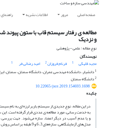
صفحه اصلی
مرور
اطلاعات نشریه
راهنمای 
و نزدیک
نوع مقاله : علمی - پژوهشی
نویسندگان
1
2
1
مجید قلهکی
فرنام فروزان
امید رضائی فر
1
دانشیار، دانشکده مهندسی عمران، دانشگاه سمنان، سمنان، ایرا
2
دانشگاه سمنان
10.22065/jsce.2019.154693.1698
چکیده
به خدمت رسانی، مورد مطالعه ی عددی قرار گرفته است. این س
و یا عدم آسیب در دیگر اعضاء سازه می‌شود. جهت بررسی ر