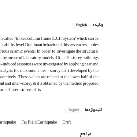
چکیده
English
tem called “linked column frame (LCF) system” which can be
rviceability level Dominant behavior of this system resembles
rious seismic events. In order to investigate the structural
els by means of laboratory models, 3, 6 and 9-storey buildings
e-induced responses were investigated by applying near and
analysis, the maximum inter - storey drift developed by the
spectively. These values are related to the lower half of the
t and inter-storey drifts obtained by the method proposed
m and inter-storey drifts.
کلیدواژه‌ها
English
arthquake
Far Field Earthquake
Drift
مراجع