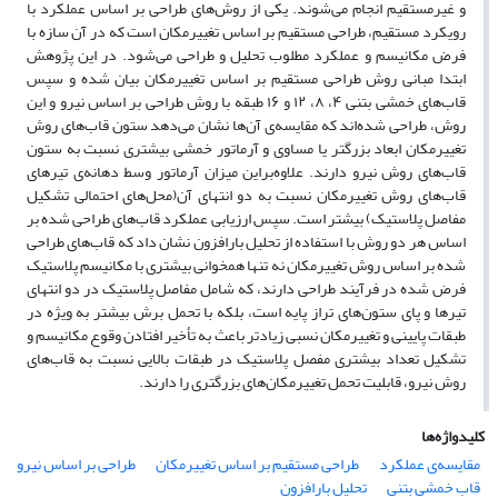
و غیرمستقیم انجام می‌شوند. یکی از روش‌های طراحی بر اساس عملکرد با
رویکرد مستقیم، طراحی مستقیم بر اساس تغییرمکان است که در آن سازه با
فرض مکانیسم و عملکرد مطلوب تحلیل و طراحی می‌شود. در این پژوهش
ابتدا مبانی روش طراحی مستقیم بر اساس تغییرمکان بیان شده و سپس
قاب‌های خمشی بتنی ۴، ۸، ۱۲ و ۱۶ طبقه با روش طراحی بر اساس نیرو و این
روش، طراحی شده‌اند که مقایسه‌ی آن‌ها نشان می‌دهد ستون قاب‌های روش
تغییرمکان ابعاد بزرگتر یا مساوی و آرماتور خمشی بیشتری نسبت به ستون
قاب‌های روش نیرو دارند. علاوه‌براین میزان آرماتور وسط دهانه‌ی تیرهای
قاب‌های روش تغییرمکان نسبت به دو انتهای آن(محل‌های احتمالی تشکیل
مفاصل پلاستیک) بیشتر است. سپس ارزیابی عملکرد قاب‌های طراحی شده بر
اساس هر دو روش با استفاده از تحلیل بارافزون نشان داد که قاب‌های طراحی
شده بر اساس روش تغییرمکان نه تنها همخوانی بیشتری با مکانیسم پلاستیک
فرض شده در فرآیند طراحی دارند، که شامل مفاصل پلاستیک در دو انتهای
تیرها و پای ستون‌های تراز پایه است، بلکه با تحمل برش بیشتر به ویژه در
طبقات پایینی و تغییرمکان نسبی زیادتر باعث به تأخیر افتادن وقوع مکانیسم و
تشکیل تعداد بیشتری مفصل پلاستیک در طبقات بالایی نسبت به قاب‌های
روش نیرو، قابلیت تحمل تغییرمکان‌های بزرگتری را دارند.
کلیدواژه‌ها
مقایسه‌ی عملکرد
طراحی مستقیم بر اساس تغییرمکان
طراحی بر اساس نیرو
قاب خمشی بتنی
تحلیل بارافزون