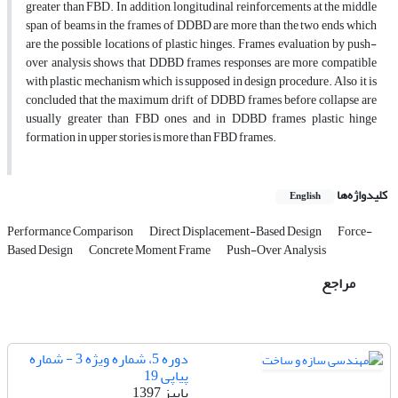
greater than FBD. In addition, longitudinal reinforcements at the middle
span of beams in the frames of DDBD are more than the two ends which
are the possible locations of plastic hinges. Frames evaluation by push-
over analysis shows that DDBD frames responses are more compatible
with plastic mechanism which is supposed in design procedure. Also it is
concluded that the maximum drift of DDBD frames before collapse are
usually greater than FBD ones and in DDBD frames plastic hinge
formation in upper stories is more than FBD frames.
کلیدواژه‌ها
English
Performance Comparison
Direct Displacement-Based Design
Force-
Based Design
Concrete Moment Frame
Push-Over Analysis
مراجع
دوره 5، شماره ویژه 3 - شماره
پیاپی 19
پاییز 1397