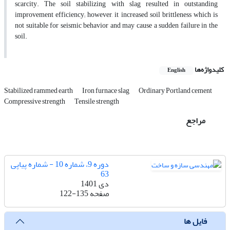
scarcity. The soil stabilizing with slag resulted in outstanding
improvement efficiency; however, it increased soil brittleness which is
not suitable for seismic behavior and may cause a sudden failure in the
soil.
کلیدواژه‌ها
English
Stabilized rammed earth
Iron furnace slag
Ordinary Portland cement
Compressive strength
Tensile strength
مراجع
دوره 9، شماره 10 - شماره پیاپی
63
دی 1401
صفحه
122-135
فایل ها