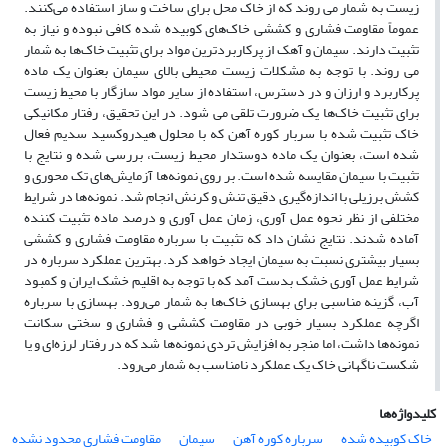
زیست به شمار می روند که از خاک محل برای ساخت و ساز استفاده می‌کنند.
عموماً مقاومت فشاری و کششی خاک‌های کوبیده شده کافی نبوده و نیاز به
تثبیت دارند. سیمان و آهک از پرکاربردترین مواد برای تثبیت خاک‌ها به شمار
می روند. با توجه به مشکلات زیست محیطی بالای سیمان بعنوان یک ماده
پرکاربرد و ارزان و در دسترس، استفاده از سایر مواد سازگار با محیط زیست
برای تثبیت خاک‌ها یک ضرورت تلقی می شود. در این تحقیق، رفتار مکانیکی
خاک تثبیت شده با سربار کوره آهن که با محلول هیدروکسید سدیم فعال
شده است، بعنوان یک ماده دوستدار محیط زیست، بررسی شده و نتایج با
تثبیت با سیمان مقایسه شده است. بر روی نمونه‌ها آزمایش‌های تک محوری و
کشش برزیلی با اندازه‌گیری دقیق تنش و کرنش انجام شد. نمونه‌ها در شرایط
مختلفی از نظر نحوه عمل آوری، زمان عمل آوری و درصد ماده تثبیت کننده
آماده شدند. نتایج نشان داد که تثبیت با سرباره مقاومت فشاری و کششی
بسیار بیشتری نسبت به سیمان ایجاد خواهد کرد. بهترین عملکرد سرباره در
شرایط عمل آوری خشک بدست آمد که با توجه به اقلیم خشک ایران و کمبود
آب، گزینه مناسبی برای بهسازی خاک‌ها به شمار می‌رود. بهسازی با سرباره
اگرچه عملکرد بسیار خوبی در مقاومت کششی و فشاری و سختی سکانت
نمونه‌ها داشت، اما منجر به افزایش تردی نمونه‌ها شد که در رفتار لرزه‌ای و یا
شکست ناگهانی خاک یک عملکرد نامناسب به شمار می‌رود.
کلیدواژه‌ها
خاک کوبیده شده
سرباره کوره آهن
سیمان
مقاومت فشاری محدود نشده