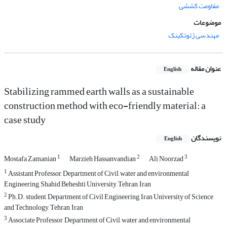
مقاومت کششی
موضوعات
مهندسی ژئوتکینک
عنوان مقاله
English
Stabilizing rammed earth walls as a sustainable
construction method with eco-friendly material: a
case study
نویسندگان
English
1
2
3
Mostafa Zamanian
Marzieh Hassanvandian
Ali Noorzad
1
Assistant Professor, Department of Civil, water and environmental
Engineering, Shahid Beheshti University, Tehran, Iran
2
Ph.D. student, Department of Civil Engineering, Iran University of Science
and Technology, Tehran, Iran
3
Associate Professor, Department of Civil, water and environmental