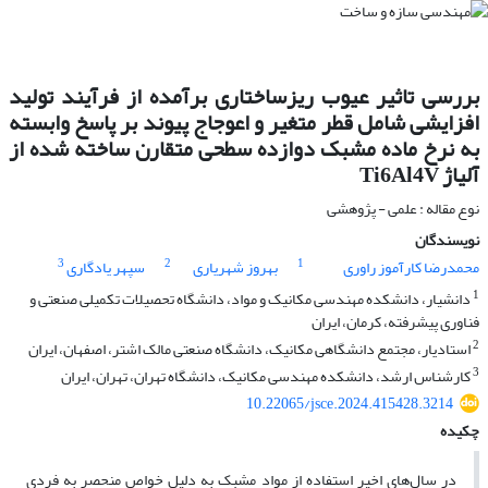
بررسی تاثیر عیوب ریزساختاری برآمده از فرآیند تولید
افزایشی شامل قطر متغیر و اعوجاج پیوند بر پاسخ وابسته
به نرخ ماده مشبک دوازده سطحی متقارن ساخته شده از
آلیاژ Ti6Al4V
نوع مقاله : علمی - پژوهشی
نویسندگان
3
2
1
محمدرضا کارآموز راوری
بهروز شهریاری
سپهر یادگاری
1
دانشیار، دانشکده مهندسی مکانیک و مواد، دانشگاه تحصیلات تکمیلی صنعتی و
فناوری پیشرفته، کرمان، ایران
2
استادیار، مجتمع دانشگاهی مکانیک، دانشگاه صنعتی مالک اشتر، اصفهان، ایران
3
کارشناس ارشد، دانشکده مهندسی مکانیک، دانشگاه تهران، تهران، ایران
10.22065/jsce.2024.415428.3214
چکیده
در سال‌های اخیر استفاده از مواد مشبک به دلیل خواص منحصر به فردی