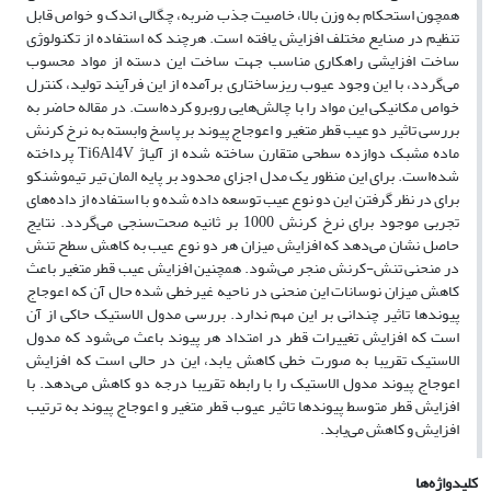
همچون استحکام به وزن بالا، خاصیت جذب ضربه، چگالی اندک و خواص قابل
تنظیم در صنایع مختلف افزایش یافته است. هرچند که استفاده از تکنولوژی
ساخت افزایشی راهکاری مناسب جهت ساخت این دسته از مواد محسوب
می‌گردد، با این وجود عیوب ریزساختاری برآمده از این فرآیند تولید، کنترل
خواص مکانیکی این مواد را با چالش‌هایی روبرو کرده‌است. در مقاله حاضر به
بررسی تاثیر دو عیب قطر متغیر و اعوجاج پیوند بر پاسخ وابسته به نرخ کرنش
ماده مشبک دوازده سطحی متقارن ساخته شده از آلیاژ Ti6Al4V پرداخته
شده‌است. برای این منظور یک مدل اجزای محدود بر پایه المان تیر تیموشنکو
برای در نظر گرفتن این دو نوع عیب توسعه داده شده و با استفاده از داده‌های
تجربی موجود برای نرخ کرنش 1000 بر ثانیه صحت‌سنجی می‌گردد. نتایج
حاصل نشان می‌دهد که افزایش میزان هر دو نوع عیب به کاهش سطح تنش
در منحنی تنش-کرنش منجر می‌شود. همچنین افزایش عیب قطر متغیر باعث
کاهش میزان نوسانات این منحنی در ناحیه غیرخطی شده حال آن که اعوجاج
پیوندها تاثیر چندانی بر این مهم ندارد. بررسی مدول الاستیک حاکی از آن
است که افزایش تغییرات قطر در امتداد هر پیوند باعث می‌شود که مدول
الاستیک تقریبا به صورت خطی کاهش یابد، این در حالی است که افزایش
اعوجاج پیوند مدول الاستیک را با رابطه تقریبا درجه دو کاهش می‌دهد. با
افزایش قطر متوسط پیوندها تاثیر عیوب قطر متغیر و اعوجاج پیوند به ترتیب
افزایش و کاهش می‌یابد.
کلیدواژه‌ها