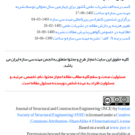
کسب رتبه الف نشریات علمی کشور برای چهارمین سال متوالی توسط نشریه
مهندسی سازه و ساخت
1402-06-17
برگزاری ششمین کنفرانس بین‌المللی مهندسی سازه
1401-03-04
تغییر هزینه پردازش مقاله در نشریات علمی
1401-02-26
اطلاعیه در خصوص گواهی پذیرش مقالات نشریه
1400-09-18
کسب رتبه A "الف" نشریه مهندسی سازه و ساخت
1399-06-18
کلیه حقوق این سایت اعم از طرح و محتوا متعلق به انجمن مهندسی سازه ایران می
باشد.
مسئولیت صحت و سقم کلیه مطالب مقاله اعم از محتوا، نام، تخصص، مرتبه، و
مسئولیت افراد به عهده شخص نویسنده مسئول مقاله است.
Journal of Structural and Construction Engineering (JSCE) by
Iranian
Society of Structural Engineering (ISSE)
is licensed under a
Creative
.
Commons Attribution-ShareAlike 4.0 International License
.
Based on a work at
www.jsce.ir
Permissions beyond the scope of this license may be available at