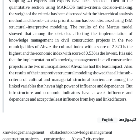
sampling, 40 experts and experts have been selected. Then, in the
quantitative section, using MARCOS multi-criteria decision-making,
the weight of the criteria has been discussed with the hierarchical analysis
method, and the sub-criteria prioritization has been discussed using ISM
structural-interpretive modeling. The results of the Marcus model
showed that among the obstacles affecting the implementation of
knowledge management in civil construction projects in the two
municipalities of Ahvaz, the cultural index with a score of 2.370 is the
highest, and the economic index with score of 0.538 is the lowest. It is said
that the implementation of knowledge management in civil construction
projects in the two municipalities of Ahvaz has had the least impact. Also,
the results of the interpretive structural modeling showed that all the sub-
criteria of cultural and managerial-structural barriers are among the
linked variables that have a high power of influence and dependence. But
infrastructure and economic indicators have a weak influence and
dependence and accept the least influence from key and linked factors.
کلیدواژه‌ها
English
knowledge management
obstacles to knowledge management
construction projects
construction
Ahvaz 2 city region