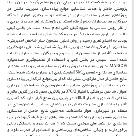
موارد منجر به شکست یا تأخیر در اجرای این پروژه‌ها می‌گردد. در این راستا
پژوهش حاضر با هدف شناسایی موانع پیاده‌سازی مدیریت دانش در
پروژه‌های عمرانی ساختمان‌سازی در منطقه دو شهرداری اهوازاز دیدگاه
خبرگان و صاحب‌نظران انجام گرفته است. این پژوهش از نظر هدف کاربردی و
از نظر روش شناسی به شیوه کیفی-کمی انجام شده است. در بخش کیفی
اطلاعات از طریق مصاحبه با 5 نفر خبره که به شکل هدفمند انتخاب شده
بودند به اشباع نظری رسید و روش تحلیل مضمون چهار شاخص (مدیریتی-
ساختاری، فرهنگی، اقتصادی و زیرساختی) شناسایی شد. طی نمونه‌گیری
هدفمند، 40 نفر از متخصصین این موضوع و خبرگان و صاحب‌نظران انتخاب
شده است. سپس در بخش کمی با استفاده از تصمیم‌گیری چندمعیاره
MARCOS به وزن معیارها با روش تحلیل سلسله مراتبی و با استفاده از
مدلسازی ساختاری- تفسیری ISM اولویت بندی زیر معیار پرداخته شده است.
نتایج حاصل از مدل مارکوس نشان داد که از بین موانع اثرگذار بر پیاده‌سازی
مدیریت دانش در پروژه‌های عمرانی ساختمان‌سازی در منطقه دو شهرداری
اهواز ، شاخص فرهنگی با امتیاز 370/2 در بالاترین سطح که بزرگترین مانع و
شاخص اقتصادی با امتیاز 538/0 در پایین‌ترین سطح قرار دارد که کمترین
تأثیر را پیاده‌سازی مدیریت دانش در پروژه‌های عمرانی ساختمان‌سازی در
منطقه دو شهرداری اهواز داشته‌اند. هم‌چنین نتایج حاصل از مدلسازی
ساختاری تفسیری نشان داد که همه زیر معیارهای موانع فرهنگی و مدیریتی –
ساختاری جز متغیرهای پیوندی هست که از قدرت نفوذ و وابستگی بالایی
برخوردارند و ولیکن شاخص‌های زیرساختی و اقتصادی از قدرت نفوذ و
وابستگی ضعیفی برخوردار است و کمترین تأثیر را از عوامل کلیدی و پیوندی