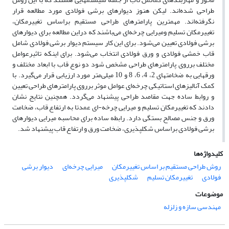
طراحی شده‌اند. لیکن هنوز دیوارهای برشی فولادی مورد مطالعه قرار
نگرفته‌اند. مهمترین پارامترهای طراحی مستقیم براساس تغییرمکان،
تغییرمکان تسلیم ومیرایی چرخه‌ای می‌باشند که دراین مطالعه برای دیوارهای
برشی فولادی تعیین می‌شود. برای این کار سیستم دیوار برشی فولادی شامل
قاب خمشی فولادی و ورق فولادی انتخاب می‌شود. برای اینکه تاثیرعوامل
مختلف برروی پارامترهای طراحی مشخص شود دو نوع قاب با ابعاد مختلف و
ورقهایی به ضخامتهای 2، 4، 6، 8 و 10 میلی‌متر مورد ارزیابی قرار می‌گیرد. با
کمک آنالیزهای استاتیکی چرخه‌ای عوامل موثر برروی پارامترهای طراحی تعیین
و روابط ساده جهت مقاصد طراحی پیشنهاد می‌گردد. همچنین نتایج نشان
دادند که تغییرمکان تسلیم و میرایی چرخه-ای عمدتا به ارتفاع قاب، ضخامت
ورق و جنس مصالح بستگی دارد. رابطه ساده برای محاسبه میرایی دیوارهای
برشی فولادی براساس شکلپذیری، ضخامت ورق و ارتفاع قاب پیشنهاد شد.
کلیدواژه‌ها
روش طراحی مستقیم بر اساس تغییرمکان
میرایی چرخه‌ای
دیوار برشی
فولادی
تغییرمکان تسلیم
شکلپذیری
موضوعات
مهندسی سازه و زلزله