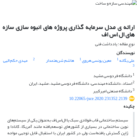
ارائه ی مدل سرمایه گذاری پروژه های انبوه سازی سازه
های ال اس اف
نوع مقاله : یادداشت فنی
نویسندگان
2
1
1
علی یگانه
معین یونسی هروی
هاشم شریعتمدار
مهدی حکم الهی
3
1
دانشگاه فردوسی مشهد
2
استاد، دانشکده مهندسی، دانشگاه فردوسی مشهد، مشهد، ایران
3
دانشگاه صنعتی امیرکبیر
10.22065/jsce.2020.231352.2139
چکیده
سیستم ساختمانی قاب فولادی سبک یا ال‌اس‌اف به‌عنوان یکی از سیستم‌های
نوین ساختمانی در بسیاری از کشورهای توسعه‌یافته مانند آمریکا، کانادا و
ژاپن گسترش یافته‌است ولی در کشور ایران با استقبال قابل توجهی مواجه