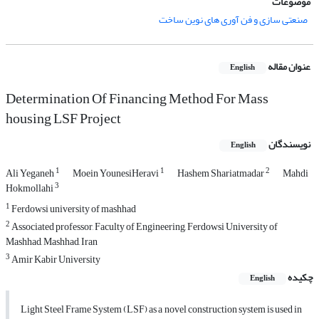
موضوعات
صنعتی سازی و فن آوری های نوین ساخت
عنوان مقاله
English
Determination Of Financing Method For Mass
housing LSF Project
نویسندگان
English
1
1
2
Ali Yeganeh
Moein YounesiHeravi
Hashem Shariatmadar
Mahdi
3
Hokmollahi
1
Ferdowsi university of mashhad
2
Associated professor, Faculty of Engineering, Ferdowsi University of
Mashhad, Mashhad, Iran
3
Amir Kabir University
چکیده
English
Light Steel Frame System (LSF) as a novel construction system is used in