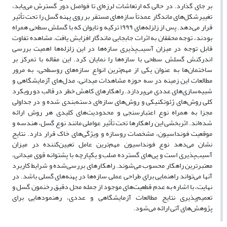
بر جای گذارد. در حالی که ارتعاشات لرزه‌ای تا فواصل دور گسترش می‌یابد،
تغییرشکل‌های ماندگار عمدتاً سازه‌های مستقر بر روی پهنه گسل را تحت تأثیر
قرار می‌دهد. پس از زلزله‌های ۱۹۹۹ ترکیه و تایوان که با گسلش سطحی همراه
بودند، توجه محققان به اثرات جابجایی ماندگار افزایش یافت. مشاهده تفاوت
قابل توجه در میزان آسیب‌پذیری سازه‌ها در این زلزله‌ها اهمیت بررسی
اندرکنش گسلش سطحی با سازه‌ها را نمایان کرد. این مقاله با تمرکز بر
ساختمان‌ها به عنوان یکی از مهم‌ترین انواع سازه‌های روسطحی، به مرور
مطالعات این زمینه در سه حوزه مشاهدات میدانی، مدل‌های آزمایشگاهی و
شبیه‌سازی‌های عددی می‌پردازد. راهکارهای کاهش خطر در قالب دو رویکرد
کلی روش‌های ژئوتکنیکی و روش‌های سازه‌ای دسته‌بندی شده و در جداولی
مجزا به همراه نوع اعتبارسنجی و محدودیت‌های کلیدی هر روش ارائه
شده‌اند. اثربخشی این راهکارها تحت تأثیر عواملی مانند نوع گسل، هندسه و
موقعیت فونداسیون، مشخصات روسازه و ویژگی‌های خاک قرار دارد. نتایج
نشان می‌دهد نوع فونداسیون مهم‌ترین عامل تعیین‌کننده در میزان
آسیب‌پذیری است و پی‌های گسترده صلب و یکپارچه با پشتوانه قوی میدانی،
معتبرترین راهکار محسوب می‌شوند. راهکارهای بررسی‌شده و شرایط کاربرد
آنها می‌تواند راهنمایی برای طراحی عملی سازه‌ها در پهنه‌های گسلی باشد. در
نهایت، با اشاره به عدم قطعیت‌های موجود از جمله محل دقیق رخنمون گسل و
تعمیم‌پذیری نتایج مطالعات آزمایشگاهی و عددی، رهنمودهایی برای
پژوهش‌های آتی ارائه می‌شود.