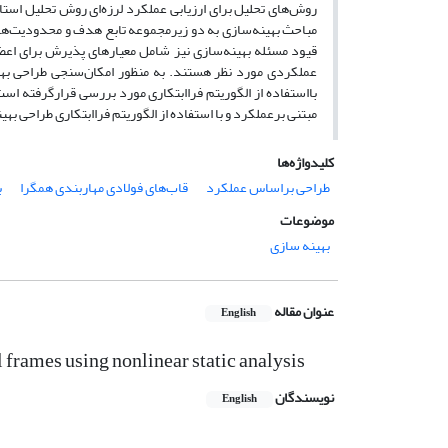
روش‌های تحلیل برای ارزیابی عملکرد لرزه‌ای روش تحلیل استا
مباحث بهینه‌سازی به دو زیرمجموعه تابع هدف و محدودیت‌ها
قیود مسئله بهینه‌سازی نیز شامل معیارهای پذیرش برای اع
عملکردی مورد نظر هستند. به منظور امکان‌سنجی طراحی به
بااستفاده از الگوریتم فراابتکاری مورد بررسی قرارگرفته اس
مبتنی برعملکرد و با استفاده از الگوریتم فراابتکاری طراحی بهی
کلیدواژه‌ها
طراحی براساس عملکرد
قاب‌های‌ فولادی ‌مهاربندی همگرا
ب
موضوعات
بهینه سازی
عنوان مقاله
English
frames using nonlinear static analysis
نویسندگان
English