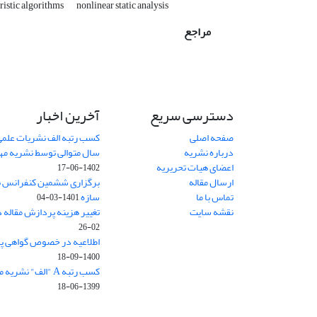
istic algorithms
nonlinear static analysis
مراجع
دسترسی سریع
آخرین اخبار
صفحه اصلی
کسب رتبه الف نشریات علمی
درباره نشریه
سال متوالی توسط نشریه م
اعضای هیات تحریریه
1402-06-17
ارسال مقاله
برگزاری ششمین کنفرانس بی
تماس با ما
سازه
1401-03-04
نقشه سایت
تغییر هزینه پردازش مقاله 
02-26
اطلاعیه در خصوص گواهی پ
1400-09-18
کسب رتبه A "الف" نشریه مهندسی سازه و ساخت
1399-06-18