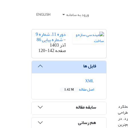
ورود به سامانه
ENGLISH
دوره 11، شماره 9
- شماره پیاپی 86
آذر 1403
صفحه
120-142
فایل ها
XML
اصل مقاله
1.42 M
عملکرد
سابقه مقاله
 طراحی
رد. در
هم رسانی
م‌ترین