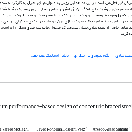
تیکی غیرخطی می‌باشد در این مطالعه این روش به عنوان مبنای تحلیل به‌ کارگرفته شد
 تقسیم‌بندی می‌شود. تابع هدف این پژوهش براساس معیاری از وزن سازه نوشته شده‌
ضای کنترل‌شونده توسط نیرو و کنترل‌شونده توسط تغییرشکل و سایر قیود طراحی در
ینه براساس مسئله تعریف‌شده بهینه‌سازی وزن دو قاب مهاربندی همگرای فولادی د
ت. نتایج حاصل از بهینه‌سازی نشان می‌دهد که می‌توان قاب مهاربندی همگرا را براس
نه کرد.
هینه‌سازی
الگوریتم‌های‌ فراابتکاری
تحلیل استاتیکی غیرخطی
m performance-based design of concentric braced steel 
1
2
3
 Vafaee Motlaghl
Seyed Rohollah Hosseini Vaez
Arezoo Asaad Samani