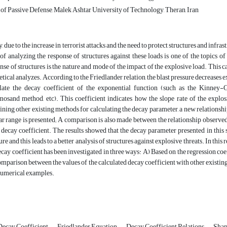
of Passive Defense, Malek Ashtar University of Technology, Theran, Iran
, due to the increase in terrorist attacks and the need to protect structures and infrast
 of analyzing the response of structures against these loads is one of the topics 
nse of structures is the nature and mode of the impact of the explosive load. This ca
etical analyzes. According to the Friedlander relation, the blast pressure decreases 
ulate the decay coefficient of the exponential function (such as the Kinne
osand method, etc). This coefficient indicates how the slope rate of the explos
ning other existing methods for calculating the decay parameter, a new relationshi
ar range is presented; A comparison is also made between the relationship observed i
decay coefficient. The results showed that the decay parameter presented in this 
ure and this leads to a better analysis of structures against explosive threats. In this
ecay coefficient has been investigated in three ways: A) Based on the regression coeffi
omparison between the values of the calculated decay coefficient with other existing 
umerical examples.
Decay Coefficient
Friedlander Equation
Decay Coefficient Relations
Shap