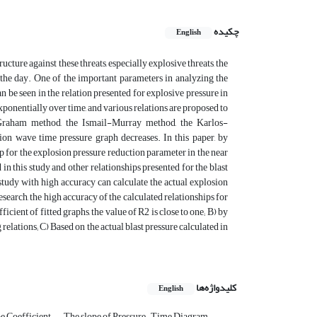
چکیده
English
ructure against these threats, especially explosive threats, the
of the day. One of the important parameters in analyzing the
n be seen in the relation presented for explosive pressure in
exponentially over time, and various relations are proposed to
y-Graham method, the Ismail-Murray method, the Karlos-
ion wave time pressure graph decreases. In this paper, by
p for the explosion pressure reduction parameter in the near
n this study and other relationships presented for the blast
study with high accuracy can calculate the actual explosion
 research, the high accuracy of the calculated relationships for
cient of fitted graphs, the value of R2 is close to one; B) by
relations; C) Based on the actual blast pressure calculated in
کلیدواژه‌ها
English
e Coefficient
The slope of Pressure-Time Diagram