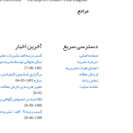
مراجع
دسترسی سریع
آخرین اخبار
صفحه اصلی
کسب رتبه الف نشریات علمی
درباره نشریه
سال متوالی توسط نشریه م
اعضای هیات تحریریه
1402-06-17
ارسال مقاله
برگزاری ششمین کنفرانس بی
تماس با ما
سازه
1401-03-04
نقشه سایت
تغییر هزینه پردازش مقاله 
02-26
اطلاعیه در خصوص گواهی پ
1400-09-18
کسب رتبه A "الف" نشریه مهندسی سازه و ساخت
1399-06-18