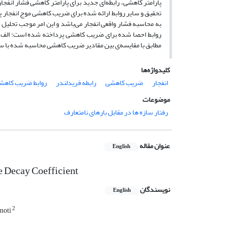
پارامتر کاهشی، رابطه‌ای جدید برای پارامتر کاهشی فشار انفج
تحقیق و سایر روابط ارائه‌ شده برای ضریب کاهشی موج انفجار پر
به محاسبه فشار واقعی انفجار می‌باشد و این امر موجب تحلیل ب
مطابق با مقایسه‌‌‌ی بین مقادیر ضریب کاهشی محاسبه شده با 
کلیدواژه‌ها
انفجار
ضریب کاهشی
رابطه فریدلندر
روابط ضریب کاهش
موضوعات
رفتار سازه ها در مقابل بارهای نامتعارف
عنوان مقاله
English
e Decay Coefficient
نویسندگان
English
2
moti