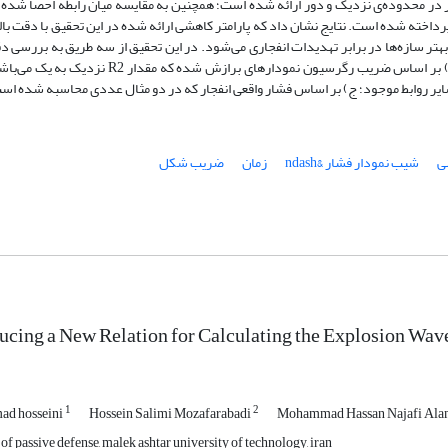
ار در محدوده‌ی نزدیک و دور ارائه ‌شده است؛ همچنین به مقایسه میان رابطه احصا شده 
داخته شده است. نتایج نشان داد که پارامتر کاهشی ارائه ‌شده در این تحقیق با دقت بالا
هتر سازه‌‌ها در برابر تهدیدات انفجاری می‌شود. در این تحقیق از سه طریق به بررسی دق
روابط احصا شده برای ضریب کاهشی پرداخته شده است: الف) بر اساس ضریب رگرسیون نمودارهای برازش شده که م
سایر روابط موجود؛ ج) بر اساس فشار واقعی انفجار که در دو مثال عددی محاسبه شده اس
ی
شیب نمودار فشار &ndash
زمان
ضریب شکل
ucing a New Relation for Calculating the Explosion Wav
1
2
mad hosseini
Hossein Salimi Mozafarabadi
Mohammad Hassan Najafi Ala
of passive defense, malek ashtar university of technology, iran