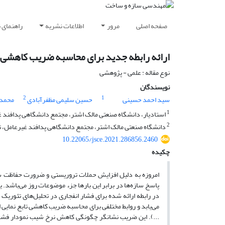
صفحه اصلی
مرور
اطلاعات نشریه
راهنمای 
ارائه رابطه جدید برای محاسبه ضریب کاهشی م
نوع مقاله : علمی - پژوهشی
نویسندگان
2
1
سید احمد حسینی
حسین سلیمی مظفرآبادی
محمد 
1
استادیار، دانشگاه صنعتی مالک اشتر، مجتمع دانشگاهی پدافند 
2
دانشگاه صنعتی مالک اشتر، مجتمع دانشگاهی پدافند غیرعامل، ته
10.22065/jsce.2021.286856.2460
چکیده
امروزه به دلیل افزایش حملات تروریستی و ضرورت حفاظت ساز
پاسخ سازه‌ها در برابر این بارها جزء موضوعات روز می‌باشد. یک
در رابطه ارائه ‌شده برای فشار انفجاری در تحلیل‌های تئوری
می‌یابد و روابط مختلفی برای محاسبه ضریب کاهشی تابع ‌نمای
...). این ضریب نشانگر چگونگی کاهش نرخ شیب نمودار فشار 