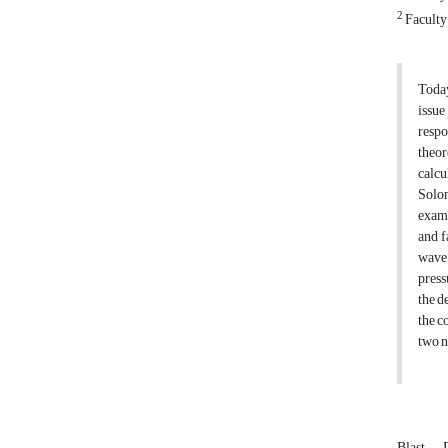
2
Faculty 
Today
issue
respo
theor
calc
Solom
exami
and f
wave 
press
the d
the c
two n
Blast