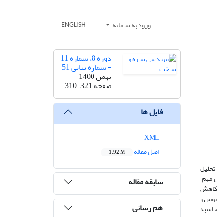
ورود به سامانه
ENGLISH
دوره 8، شماره 11
- شماره پیاپی 51
بهمن 1400
صفحه
310-321
فایل ها
XML
اصل مقاله
1.92 M
تحلیل
ن مهم،
سابقه مقاله
ن کاهش
وموس و
هم رسانی
حاسبه