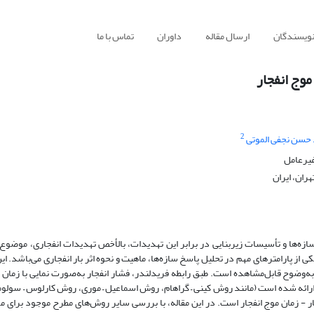
نویسندگان
ارسال مقاله
داوران
تماس با ما
وج انفجار
2
حسن نجفی الموتی
غیرعامل
ران، ایران
ه‌ها و تأسیسات زیربنایی در برابر این تهدیدات، بالأخص تهدیدات انفجاری، موضوع 
ی از پارامترهای مهم در تحلیل پاسخ سازه‌ها، ماهیت و نحوه اثر بار انفجاری می‌باشد. ای
ک به‌وضوح قابل‌مشاهده است. طبق رابطه فریدلندر، فشار انفجار به‌صورت نمایی با زما
ی ارائه ‌شده است (مانند روش کینی – گراهام، روش اسماعیل – موری، روش کارلوس – سول
- زمان موج انفجار است. در این مقاله، با بررسی سایر روش‌های مطرح موجود برای م