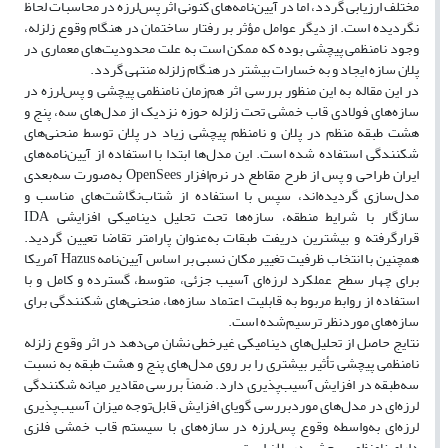
مختلف ارزیابی گردد، اما در آیین‌نامه‌های کنونی اثر پس‌لرزه در محاسبات لحاظ
نگردیده است. از دیگر عوامل مؤثر بر رفتار ساختمان در هنگام وقوع زلزله،
وجود نامنظمی پیچشی بوده که ممکن است به علت محدودیت‌های معماری در
پلان سازه ایجاد و به خسارات بیشتر در هنگام زلزله منتهی ‌گردد.
در این مقاله به این منظور بررسی اثر هم‌زمان نامنظمی پیچشی و پس‌لرزه در
سازه‌های فولادی قاب خمشی تحت زلزله حوزه نزدیک از مدل‌های سه، پنج و
هشت طبقه منظم در پلان و نامنظم پیچشی زیاد در پلان توسط منحنی‌های
شکنندگی استفاده شده است. این مدل‌ها ابتدا با استفاده از آیین‌نامه‌های
ایران طراحی و پس از طرح مقاطع در نرم‌افزار OpenSees به‌صورت سه‌بعدی
مدل‌سازی گردیده‌اند، سپس با استفاده از شتاب‌نگاشت‌های مناسب و
سازگار با شرایط منطقه، سازه‌ها تحت تحلیل دینامیکی افزایشی IDA
قرارگرفته و بیشترین دریفت طبقات به‌عنوان پارامتر تقاضا تعیین گردید.
همچنین با انتخاب ظرفیت تغییر مکان نسبی بر اساس آیین‌نامه Hazus آمریکا
برای چهار سطح عملکرد لرزه‌ای آسیب جزئی، متوسط، گسترده و کامل و با
استفاده از روابط مربوط به قابلیت اعتماد سازه‌ها، منحنی‌های شکنندگی برای
سازه‌های موردنظر ترسیم‌شده است.
نتایج حاصل از تحلیل‌های دینامیکی غیرخطی نشان می‌دهد در اثر وقوع زلزله
نامنظمی پیچشی تأثیر بیشتری را بر روی مدل‌های پنج و هشت طبقه به نسبت
سه‌طبقه در افزایش آسیب‌پذیری دارد. ضمناً بررسی مقادیر میانه شکنندگی
لرزه‌ای در مدل‌های موردبررسی گویای افزایش قابل‌توجه میزان آسیب‌پذیری
لرزه‌ای به‌واسطه وقوع پس‌لرزه در سازه‌های با سیستم قاب خمشی فلزی
دارای نامنظمی پیچشی در پلان است.