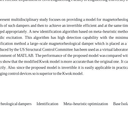
resent multidisciplinary study focuses on providing a model for magnetorheologica
s of such dampers, and then to achieve an invertible, efficient, and at the same 
ed appropriately. A new identification algorithm based on meta-heuristic method
dic excitation. This algorithm has high detection capability with the minim
ification method, a large-scale magnetorheological damper, which is placed as 
duced by the US Structural Control Committee, has been used as a virtual laborato
onment of MATLAB. The performance of the proposed model was compared with t
ts show that the modified Kwok model is more accurate than the original one. It c
ctly. Also, since the proposed model is invertible, it is easily applicable in practica
ing control devices, so is superior to the Kwok model.
heological dampers
Identification
Meta-heuristic optimization
Base Iso