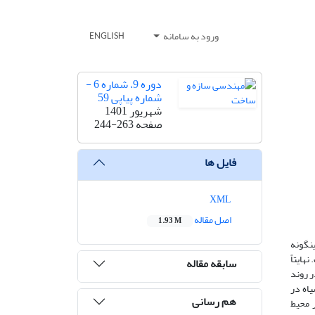
ورود به سامانه
ENGLISH
دوره 9، شماره 6 -
شماره پیاپی 59
شهریور 1401
صفحه
244-263
فایل ها
XML
اصل مقاله
1.93 M
ینگونه
هایتاً
سابقه مقاله
ر روند
اه در
هم رسانی
 محیط