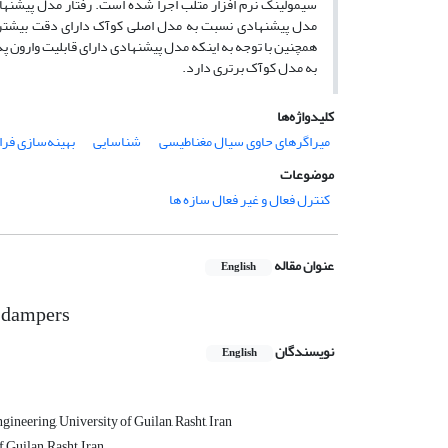
سیمولینک نرم افزار متلب اجرا شده است. رفتار مدل پیشنه
مدل پیشنهادی نسبت به مدل اصلی کوآک دارای دقت بیشتری ا
همچنین با توجه به اینکه مدل پیشنهادی دارای قابلیت وارون پذ
به مدل کوآک برتری دارد.
کلیدواژه‌ها
میراگرهای حاوی سیال مغناطیسی
شناسایی
بهینه‌سازی فرا
موضوعات
کنترل فعال و غیر فعال سازه ها
عنوان مقاله
English
l dampers
نویسندگان
English
ineering, University of Guilan, Rasht, Iran
 Guilan, Rasht, Iran