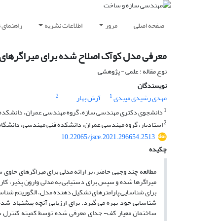
صفحه اصلی
مرور
اطلاعات نشریه
راهنمای 
معرفی مدل کوآک اصلاح ‌شده برای میراگرهای
نوع مقاله : علمی - پژوهشی
نویسندگان
2
1
مهدی رشیدی میبدی
آرش بهار
1
دانشجوی دکتری مهندسی سازه، گروه مهندسی عمران، دانشکده ف
2
استادیار، گروه مهندسی عمران، دانشکده فنی مهندسی، دانشگاه 
10.22065/jsce.2021.296654.2513
چکیده
مطالعه چند وجهی حاضر، بر ارائه مدلی برای میراگرهای حاوی
میراگرها شده و سپس برای دستیابی به مدلی وارون پذیر، کارآم
برای شناسایی پارامترهای تشکیل دهنده مدل، الگوریتم شناسا
شناسایی خود بهره می گیرد. برای ارزیابی آنچه پیشنهاد ش
ساختمان معیار کف- جدای معرفی شده توسط کمیته کنترل سا