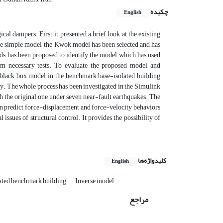
چکیده
English
l dampers. First, it presented a brief look at the existing
time simple model, the Kwok model has been selected and has
s has been proposed to identify the model, which has used
um necessary tests. To evaluate the proposed model and
a black box model in the benchmark base-isolated building
ry. The whole process has been investigated in the Simulink
he original one under seven near-fault earthquakes. The
an predict force-displacement and force-velocity behaviors
l issues of structural control. It provides the possibility of
کلیدواژه‌ها
English
lated benchmark building
Inverse model
مراجع