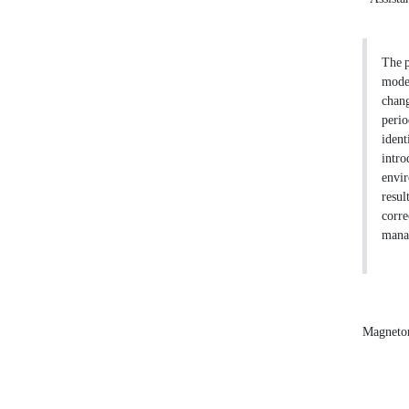
The p
model
chang
perio
ident
intro
envir
resul
corre
manag
Magnetor