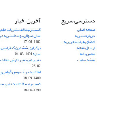
دسترسی سریع
آخرین اخبار
صفحه اصلی
کسب رتبه الف نشریات علمی
درباره نشریه
سال متوالی توسط نشریه م
اعضای هیات تحریریه
1402-06-17
ارسال مقاله
برگزاری ششمین کنفرانس بی
تماس با ما
سازه
1401-03-04
نقشه سایت
تغییر هزینه پردازش مقاله 
02-26
اطلاعیه در خصوص گواهی پ
1400-09-18
کسب رتبه A "الف" نشریه مهندسی سازه و ساخت
1399-06-18