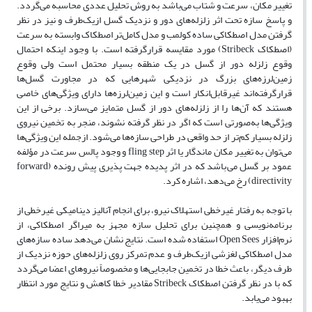
تغییر مکان، سرعت و شتاب می‌باشد به روش تحلیل عددی محاسبه می‌گردد.
و پاسخ سازه تحت اثر زلزله‌های دور و نزدیک گسل ازیک‌طرف و نیز در نظر
گرفتن مدل اصطکاکی ساده کولمب و مدل کامل‌تر اصطکاک وابسته به سرعت
(اصطکاک Stribeck) مورد مقایسه قرارگرفته است. با وجود اینکه احتمال
وقوع زلزله دور از گسل در یک منطقه بسیار محتمل است ولی وقوع
زمین‌لرزه‌های بزرگ در نزدیکی شهرهایی که در مجاورت گسل‌ها
قرارگرفته‌اند غیرقابل‌انکار است و این زمین‌لرزه‌ها دارای ویژگی‌های خاصی
هستند که آن‌ها را از زلزله‌های دور از گسل متمایز می‌سازد. برخی از این
ویژگی‌ها به‌صورتی است که اگر در نظر گرفته نشوند، منجر به تخمین نیروی
زلزله بسیار کم‌تر از حد واقعی در طراحی سازه‌ها می‌شود. ازجمله این ویژگی‌ها
می‌توان به تغییر مکان ماندگار یا اثر fling step و وجود پالس سرعت در مؤلفه
عمود بر گسل می‌باشد که در اثر پدیده جهت پذیری پیش رونده (forward
directivity) رخ می‌دهد، اشاره کرد.
با توجه به رفتار غیرخطی استهلاک نیرو، برای انجام آنالیز دینامیکی غیرخطی از
برنامه‌نویسی و همچنین برای تحلیل سازه مجهز به میراگر اصطکاکی، از
نرم‌افزار Open Sees استفاده شده است. نتایج نشان می‌دهد ساده سازه‌های
مدل اصطکاکی لغزشی ازیک‌طرف و عدم تمرکز روی زلزله‌های حوزه نزدیک از
طرف دیگر، باعث خطا در تخمین جابجایی‌ها و مخصوصاً نیروهای اعضا می‌گردد
که با در نظر گرفتن اصطکاک Stribeck مقادیر خطا کاهش و نتایج مورد انتظار
بهبود می‌یابد.