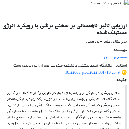
ارزیابی تاثیر ناهمسانی بر سختی برشی با رویکرد انرژی
مستهلک شده
نوع مقاله : علمی - پژوهشی
نویسنده
مصطفی زمانیان
استادیار، دانشگاه شهید بهشتی، دانشکدة مهندسی عمران آب و محیط زیست
10.22065/jsce.2022.301710.2549
چکیده
سختی برشی دینامیکی از پارامترهای مهم در تعیین رفتار خاک‌ها در آنالیز
ساختگاه تحت جنبش نیرومند زمین است. در طول بارگذاری دینامیکی مقدار
سختی برشی دینامیکی به دلیل افت مقاومت خاک ناشی از اعمال بارگذاری
سیکلی کاهش می‌یابد. از طرفی رفتار خاک به دلیل ماهیت ناهمسان آن
وابسته به جهت محور بارگذاری است. بنابراین برای مدلسازی صحیح رفتار
خاک می‌بایست مقدار سختی در شرایط ناهمسان را تعیین کرد تا مدل‌های
رفتاری که قادر به اعمال ناهمسانی هستند بتوانند رفتار دقیق خاک را پیش