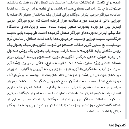
شده برای کاهش ارتعاشات ساختمان‌هاست ولی اتصال آن به طبقات مختلف،
می‌تواند با چالش اجرایی معماری همراه باشد. برای غلبه بر این چالش، دراینجا
سامانه میراگر جرمی اینرتر دوگانه برای کنترل یک ساختمان معیار 10 طبقه با
میرایی ذاتی 2 درصد مورد مطالعه قرار گرفته است که جرم میراگر جرمی
اینرتر بین دو وزنه بصورت متغیر بهینه شده است و پایانه‌های دستگاه
مکانیکی اینرتر به وزنه‌های میراگر متصل گردیده است. طی بهینه یابی نسبت‌
فرکانسی، نسبت میرایی و نسبت جرمی وزنه‌ها با هدف به حداقل رساندن نُرم
بی‌نهایت تابع تبدیل گریز طبقات جستجو می‌شوند. الگوریتم ژنتیک بعنوان یک
روش تکاملی پایه، الگوریتم دسته ذرات بهینه یاب بعنوان یک روش متداول
در زمره هوش جمعی درکنار الگوریتم نوین جستجوی پرنده گریزان برای
مساله حاضر ویژه سازی شده اند. مقایسه نتایج، حاکی از برتری چشمگیر
سرعت و کیفیت همگرایی الگوریتم جستجوی پرنده گریزان با قابلیت عبور از
بهینه‌های موضعی می باشد چنانچه طی حالت‌های مختلف توانست تا بیش از 40%
بهبودتابع هدف نسبت به میانگین نتایج دو روش دیگر بدست دهد. پس از
طراحی بهینه سامانه‌های کنترل، مقایسه رفتاری سامانه اینرتر تک دارای
اتصال پایانه دوم اینرتر به طبقات متفاوت با سامانه اینرتر دوگانه، برتری
عملکرد سامانه میراگر جرمی اینرتر دوگانه را تحت مجموعه ای از
شتابنگاشت‌های حوزه دور و نزدیک زلزله (با اثر جهت پذیری رو به جلو و گام
پرتاپی) آشکار می نماید.
کلیدواژه‌ها