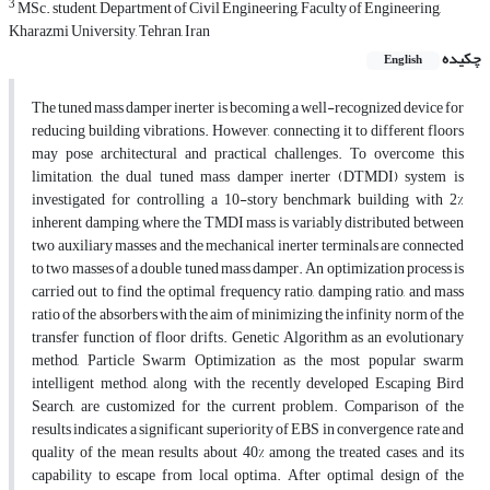
3
MSc. student, Department of Civil Engineering, Faculty of Engineering,
Kharazmi University, Tehran, Iran
چکیده
English
The tuned mass damper inerter is becoming a well-recognized device for
reducing building vibrations. However, connecting it to different floors
may pose architectural and practical challenges. To overcome this
limitation, the dual tuned mass damper inerter (DTMDI) system is
investigated for controlling a 10-story benchmark building with 2%
inherent damping, where the TMDI mass is variably distributed between
two auxiliary masses and the mechanical inerter terminals are connected
to two masses of a double tuned mass damper. An optimization process is
carried out to find the optimal frequency ratio, damping ratio, and mass
ratio of the absorbers with the aim of minimizing the infinity norm of the
transfer function of floor drifts. Genetic Algorithm as an evolutionary
method, Particle Swarm Optimization as the most popular swarm
intelligent method, along with the recently developed Escaping Bird
Search, are customized for the current problem. Comparison of the
results indicates a significant superiority of EBS in convergence rate and
quality of the mean results about 40% among the treated cases, and its
capability to escape from local optima. After optimal design of the