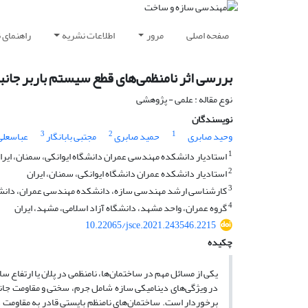
صفحه اصلی
مرور
اطلاعات نشریه
راهنمای 
بررسی اثر نامنظمی‌های قطع سیستم باربر جانبی 
نوع مقاله : علمی - پژوهشی
نویسندگان
3
2
1
وحید صابری
حمید صابری
مجتبی بابانگار
عباسعلی
1
استادیار دانشکده مهندسی عمران دانشگاه ایوانکی، سمنان، ایرا
2
استادیار دانشکده عمران دانشگاه ایوانکی، سمنان، ایران
3
کارشناسی ارشد مهندسی سازه، دانشکده مهندسی عمران، دانشگاه
4
گروه عمران، واحد مشهد، دانشگاه آزاد اسلامی، مشهد، ایران
10.22065/jsce.2021.243546.2215
چکیده
یکی از مسائل مهم در ساختمان‌ها، نامنظمی در پلان یا ارتفاع سا
در ویژگی‌های دینامیکی سازه شامل جرم، سختی و مقاومت جانب
برخوردار است. ساختمان‌های نامنظم بایستی قادر به مقاومت در ب