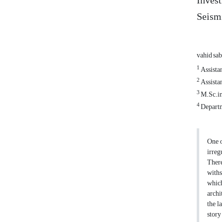
Invest
Seism
vahid sab
1
Assistan
2
Assistan
3
M.Sc.in 
4
Departm
One o
irreg
There
withs
which
archi
the l
story