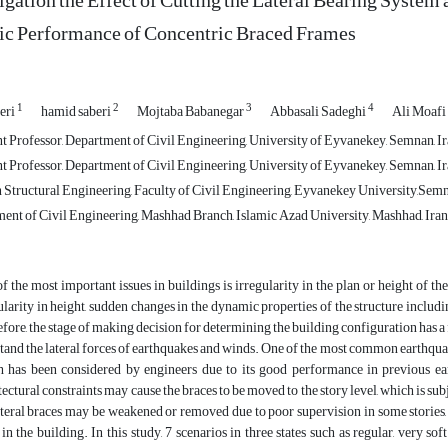
igation the Effect of Cutting the Lateral Bearing System a
ic Performance of Concentric Braced Frames
1
2
3
4
eri
hamid saberi
Mojtaba Babanegar
Abbasali Sadeghi
Ali Moafi
t Professor, Department of Civil Engineering, University of Eyvanekey, Semnan, I
t Professor, Department of Civil Engineering, University of Eyvanekey, Semnan, I
Structural Engineering, Faculty of Civil Engineering, Eyvanekey University,Semn
ent of Civil Engineering, Mashhad Branch, Islamic Azad University, Mashhad, Iran
f the most important issues in buildings is irregularity in the plan or height of th
ularity in height, sudden changes in the dynamic properties of the structure includin
fore, the stage of making decision for determining the building configuration has 
tand the lateral forces of earthquakes and winds. One of the most common earthquake-
 has been considered by engineers due to its good performance in previous ea
tectural constraints may cause the braces to be moved to the story level, which is subj
ateral braces may be weakened or removed due to poor supervision in some stories, 
 in the building. In this study, 7 scenarios in three states such as regular, very soft