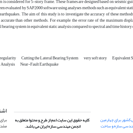
m is considered for 5-story frame. These frames are designed based on seismic gui
een evaluated by SAP‌2000 software using analyses methods such as equivalent stat
 earthquakes. The aim of this study is to investigate the accuracy of these method
accurate than other methods. For example, the error rate of the maximum displa
al bearing system in equivalent static analysis compared to spectral and time history
regularity
Cutting the Lateral Bearing System
very soft story
Equivalent S
 Analysis
Near-Fault Earthquake
اشت
 کشور برای چهارمین
برای 
کلیه حقوق این سایت اعم از طرح و محتوا متعلق به
هندسی سازه و ساخت
مشتر
انجمن مهندسی سازه ایران می باشد.