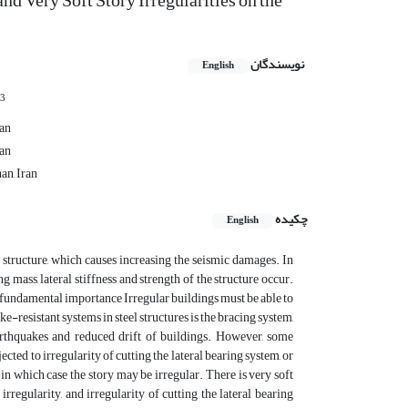
nd Very Soft Story Irregularities on the
نویسندگان
English
3
ran
ran
an, Iran
چکیده
English
e structure, which causes increasing the seismic damages. In
g mass, lateral stiffness and strength of the structure occur.
a fundamental importance Irregular buildings must be able to
resistant systems in steel structures is the bracing system,
rthquakes and reduced drift of buildings. However, some
ected to irregularity of cutting the lateral bearing system, or
in which case the story may be irregular. There is very soft
 irregularity, and irregularity of cutting the lateral bearing