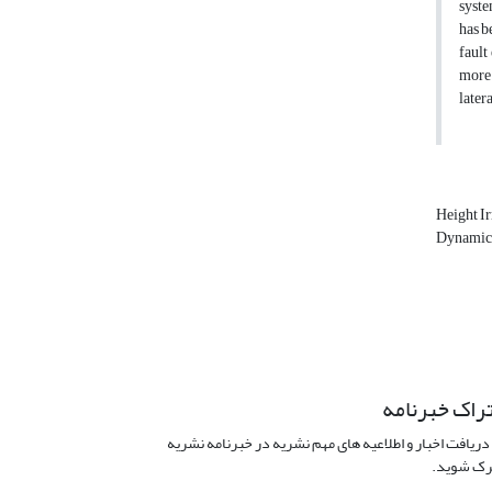
syste
has b
fault
more 
later
Height Ir
Dynamic
راک خبرنامه
دریافت اخبار و اطلاعیه های مهم نشریه در خبرنامه نشریه
ک شوید.