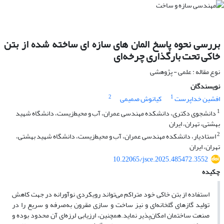
بررسی نحوه پاسخ المان های سازه ای ساخته شده از بتن
خاکی تحت بارگذاری چرخه‌ای
نوع مقاله : علمی - پژوهشی
نویسندگان
2
1
افشین خداپرست
کیانوش صمیمی
1
دانشجوی دکتری، دانشکده مهندسی عمران، آب و محیط‌زیست، دانشگاه شهید
بهشتی، تهران، ایران
2
استادیار، دانشکده مهندسی عمران، آب و محیط‌زیست، دانشگاه شهید بهشتی،
تهران، ایران
10.22065/jsce.2025.485472.3552
چکیده
استفاده از بتن خاکی خود متراکم می‌تواند رویکردی نوآورانه در جهت کاهش
تولید گازهای گلخانه‌ای و نیز ساخت و سازی مقرون به‌صرفه و سریع را در
صنعت ساختمان امکان‌پذیر نماید.همچنین، ارزیابی لرزه‌ای آن محدود بوده و