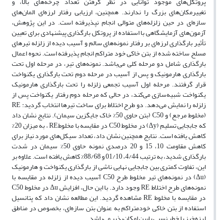
پروتکل‌های موجود توانایی در نظر گرفتن تعداد چرخه‌های بالا، و
تغییر‌مکان‌های بزرگ را ندارند. همچنین، ارزیابی رفتار لرزه‌ای المان‌های
سازه‌ای در حین زلزله‌های متوالی انجام نپذیرفته است. در این پژوهش،
آزمون‌های آزمایشگاهی با استفاده از پروتکل بارگذاری پیشنهادی برای تعیین
تأثیر بارگذاری لرزه‌ای بر رفتار نمونه‌های سالم و آسیب دیده از زلزله تیرهای
مسلح ساخته شده از بتن خاکی خود متراکم انجام پذیرفته است. نحوه اعمال
بارگذاری شامل دو مرحله کلی می‌باشد. نمونه‌های تیر، در مرحله اول تحت
بارگذاری هارمونیک و پس از آسیب در مرحله دوم تحت بارگذاری یکنواخت
قرار گرفتند. مرحله اول آسیب تجمعی زلزله را تحت بارگذاری هارمونیک
یکنواخت شبیه‌سازی می‌کند، در حالی که مرحله دوم رفتار یکنواخت پس از
زلزله را نمایش می‌دهد. دو طرح اختلاط برای ساخت تیرها انتخاب گردید: RE
(مخلوط مرجع) و C50 (بتن حاوی 50% خاک جایگزین سیمان). نتایج نشان داد
که جابجایی تسلیم (Δy) در مخلوط C50 در مقایسه با مخلوطRE ، به میزان 20%
کاهش یافته است. نتایج همچنین نشان داد، تعداد سیکل‌های مورد نیاز برای
کاهش مقاومت 10، 15 و 20 درصدی نمونه حاوی 50% سیمان در شدت
بارگذاری شدید، به ترتیب 4/44، 01/10 و 88/68% کاهش یافته است. علاوه بر
این، تفاوت کمتری بین جابجایی نهایی ناشی از بارگذاری یکنواخت و هارمونیک
(Δu) در نمونه‌های تیر مخلوط طرح C50 آسیب دیده از زلزله در مقایسه با
نمونه‌های طرح اختلاط RE وجود دارد. با این حال، افزایش Δu در مخلوط C50
در مقایسه با مخلوط RE مشاهده گردید. این مطالعه نشان داد که پتانسیل
استفاده از بتن خاکی خود‌متراکم به عنوان بتن سازه‌ای، بخصوص در مناطق
لرزه‌خیز با خطر نسبی پایین امکان‌پذیر می‌باشد.