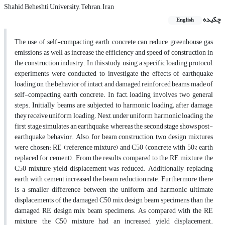
Shahid Beheshti University, Tehran,, Iran
چکیده
English
The use of self-compacting earth concrete can reduce greenhouse gas
emissions, as well as increase the efficiency and speed of construction in
the construction industry. In this study, using a specific loading protocol,
experiments were conducted to investigate the effects of earthquake
loading on the behavior of intact and damaged reinforced beams made of
self-compacting earth concrete. In fact, loading involves two general
steps. Initially, beams are subjected to harmonic loading; after damage,
they receive uniform loading. Next, under uniform harmonic loading, the
first stage simulates an earthquake, whereas the second stage shows post-
earthquake behavior. Also, for beam construction, two design mixtures
were chosen: RE (reference mixture) and C50 (concrete with 50% earth
replaced for cement). From the results, compared to the RE mixture, the
C50 mixture yield displacement was reduced. Additionally, replacing
earth with cement increased the beam reduction rate. Furthermore, there
is a smaller difference between the uniform and harmonic ultimate
displacements of the damaged C50 mix design beam specimens than the
damaged RE design mix beam specimens. As compared with the RE
mixture, the C50 mixture had an increased yield displacement.