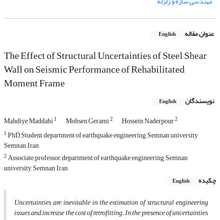
مهندسی سازه و زلزله
عنوان مقاله
English
The Effect of Structural Uncertainties of Steel Shear
Wall on Seismic Performance of Rehabilitated
Moment Frame
نویسندگان
English
1
2
2
Mahdiye Maddahi
Mohsen Gerami
Hossein Naderpour
1
PhD Student, department of earthquake engineering, Semnan university,
Semnan, Iran
2
Associate professor, department of earthquake engineering, Semnan
university, Semnan, Iran
چکیده
English
Uncertainties are inevitable in the estimation of structural engineering
issues and increase the cost of retrofitting. In the presence of uncertainties,