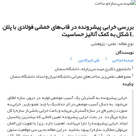
بررسی خرابی پیشرونده در قاب‌های خمشی فولادی با پلان
L شکل به کمک آنالیز حساسیت
نوع مقاله : علمی - پژوهشی
نویسندگان
2
1
مهدیه مداحی
علی خیرالدین
1
دانشجوی دکتری مهندسی زلزله، دانشگاه سمنان
2
عضو قطب علمی زیر ساخت‌های عمرانی دانشگاه تهران و استاد دانشگاه سمنان
چکیده
خرابی پیشرونده به گسترش یک آسیب موضعی اولیه در درون سازه اطلاق
می‌شود. به دنبال آسیب موضعی در اثر حذف یک یا چند عضو باربر، خرابی به
صورت زنجیره‌ای در سازه گسترش می‌یابد و باعث خرابی بخشی از سازه یا کل
سازه می‌گردد. در بحث خرابی پیشرونده تعیین المانی که بیشترین پتانسیل
ایجاد خرابی پیشرونده را دارا می‌باشد، اهمیت دارد، زیرا با تقویت این المان
می‌توان عملکرد سازه را بهبود بخشید. در این مقاله به بررسی موقعیت ستون
بحرانی در پلان L شکل پرداخته شده است. برای این منظور سازه‌های 10، 15 و