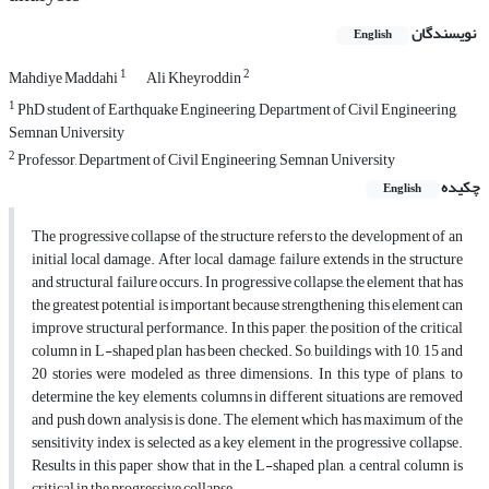
نویسندگان
English
1
2
Mahdiye Maddahi
Ali Kheyroddin
1
PhD student of Earthquake Engineering, Department of Civil Engineering,
Semnan University
2
Professor, Department of Civil Engineering, Semnan University
چکیده
English
The progressive collapse of the structure refers to the development of an
initial local damage. After local damage, failure extends in the structure
and structural failure occurs. In progressive collapse, the element that has
the greatest potential is important because strengthening this element can
improve structural performance. In this paper, the position of the critical
column in L-shaped plan has been checked. So, buildings with 10, 15 and
20 stories were modeled as three dimensions. In this type of plans, to
determine the key elements, columns in different situations are removed
and push down analysis is done. The element which has maximum of the
sensitivity index is selected as a key element in the progressive collapse.
Results in this paper show that in the L-shaped plan, a central column is
critical in the progressive collapse.