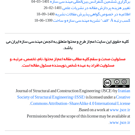
برگزاری ششمین کنفرانس بین‌المللی مهندسی سازه
1401-03-04
تغییر هزینه پردازش مقاله در نشریات علمی
1401-02-26
اطلاعیه در خصوص گواهی پذیرش مقالات نشریه
1400-09-18
کسب رتبه A "الف" نشریه مهندسی سازه و ساخت
1399-06-18
کلیه حقوق این سایت اعم از طرح و محتوا متعلق به انجمن مهندسی سازه ایران می
باشد.
مسئولیت صحت و سقم کلیه مطالب مقاله اعم از محتوا، نام، تخصص، مرتبه، و
مسئولیت افراد به عهده شخص نویسنده مسئول مقاله است.
Journal of Structural and Construction Engineering (JSCE) by
Iranian
Society of Structural Engineering (ISSE)
is licensed under a
Creative
.
Commons Attribution-ShareAlike 4.0 International License
.
Based on a work at
www.jsce.ir
Permissions beyond the scope of this license may be available at
.
www.jsce.ir