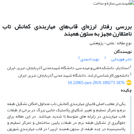
بررسی رفتار لرزه‌ای قاب‌های مهاربندی کمانش تاب
نامتقارن مجهز به ستون همبند
نوع مقاله : علمی - پژوهشی
نویسندگان
2
1
نادر هویدایی
نوید احمدی
1
استادیار، دانشکده فنی و مهندسی، دانشگاه شهیدمدنی آذربایجان، تبریز، ایران
2
دانشجوی کارشناسی ارشد، دانشگاه شهید مدنی آذربایجان، تبریز، ایران
10.22065/jsce.2019.189273.1876
چکیده
یکی از معایب اصلی قابهای مهاربندی کمانش تاب متداول امکان تشکیل طبقه
نرم و تمرکز تسلیم و تغییر شکلهای پلاستیک جانبی بزرگ در برخی از طبقات
قاب مهاربندی در زلزله های متوسط تا شدید میباشد. در این مقاله برای
جلوگیری از تشکیل طبقه نرم در طبقات پایین ساختمان و تمرکز تسلیم و
پلاستیسیته در چند طبقه، از ستون همبند (زیپر) در قاب مهاربندی شورون