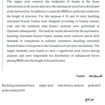
The zipper strut connects the midpoints of beams at the brace
intersections in all stories and carry the unbalanced axial force developed
at the intersection. In addition, it causes the BRBs to uniformly yield over
the height of structure. For this purpose, 4, 10, and 14 story buckling
restrained braced frames were designed according to Iranian seismic
code, and the nonlinear time history analyses were performed in
Opensees, subsequently. The analysis results showed that the asymmetric
buckling restrained braced frames possess more uniform lateral drift
demands in comparison to ordinary symmetric buckling restrained
braced frames, is less prone to the formation of soft story mechanism. The
zipper elements were found to carry a significant axial forces during
analyses, and were responsible for distribution of unbalanced forces
among BRBs over the height of braced frames.
کلیدواژه‌ها
English
Buckling restrained brace
zipper strut
time history analysis
peak drift
peak residual drift
مراجع