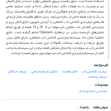
استفاده شده است. ستون همبند نیروی نامتوازن تولید شده در محل اتصال
تیر و مهاربند را به طبقات بالاتر سازه انتقال داده و باعث تسلیم تمامی
مهاربندها در ارتفاع سازه و جلوگیری از تمرکز تغییر شکلهای پلاستیک بزرگ
در یک یا چند طبقه خاص از سازه می‌شود. بدین منظور مقایسه رفتار لرزه ای
قاب‌های مهاربندی کمانش تاب نامتقارن با آرایش شورون دارای المان زیپر و
مهاربندی کمانش تاب متقارن (مرسوم) در 4، 10 و 14 طبقه از طریق انجام
تحلیل‌های تاریخچه زمانی در نرم‌افزار Opensees انجام گرفته است. نتایج
تحلیلها نشان داد سیستم مهاربندی کمانش تاب نامتقارن دارای المان زیپر،
توزیع دریفت و دریفت پسماند یکنواخت تری نسبت به سیستم مهاربندی
کمانش تاب مرسوم دارد و احتمال تشکیل طبقه نرم در این سیستم به مراتب
کمتر از سیستم مهاربندی کمانش تاب مرسوم بدون ستون همبند میباشد.
کلیدواژه‌ها
مهاربند کمانش تاب
المان همبند
تحلیل تاریخچه زمانی
دریفت حداکثر
دریفت پسماند
موضوعات
مهندسی سازه و زلزله
عنوان مقاله
English