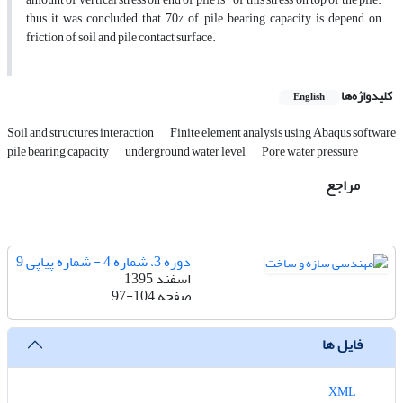
thus it was concluded that 70% of pile bearing capacity is depend on
friction of soil and pile contact surface.
کلیدواژه‌ها
English
Soil and structures interaction
Finite element analysis using Abaqus software
pile bearing capacity
underground water level
Pore water pressure
مراجع
دوره 3، شماره 4 - شماره پیاپی 9
اسفند 1395
صفحه
97-104
فایل ها
XML