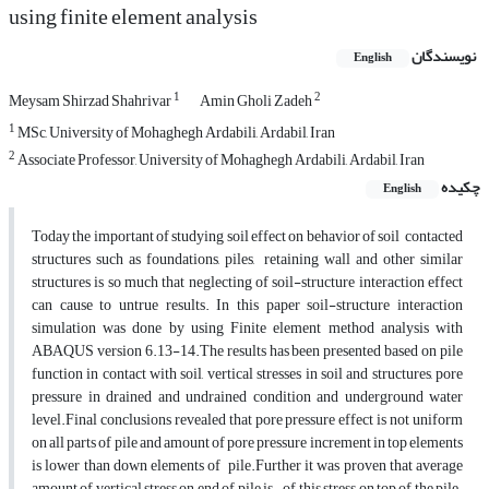
using finite element analysis
نویسندگان
English
1
2
Meysam Shirzad Shahrivar
Amin Gholi Zadeh
1
MSc, University of Mohaghegh Ardabili, Ardabil, Iran
2
Associate Professor, University of Mohaghegh Ardabili, Ardabil, Iran
چکیده
English
Today the important of studying soil effect on behavior of soil contacted
structures such as foundations, piles, retaining wall and other similar
structures is so much that neglecting of soil-structure interaction effect
can cause to untrue results. In this paper soil-structure interaction
simulation was done by using Finite element method analysis with
ABAQUS version 6.13-14.The results has been presented based on pile
function in contact with soil, vertical stresses in soil and structures, pore
pressure in drained and undrained condition and underground water
level.Final conclusions revealed that pore pressure effect is not uniform
on all parts of pile and amount of pore pressure increment in top elements
is lower than down elements of pile.Further it was proven that average
amount of vertical stress on end of pile is of this stress on top of the pile.