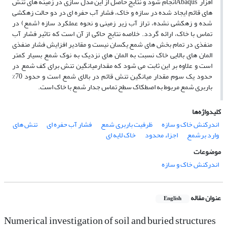
افزار Abaqusانجام شود و نتایج حاصل از این مدل سازی در زمینه های تنش
های قائم ایجاد شده در سازه و خاک، فشار آب حفره ای در دو حالت زهکشی
شده و زهکشی نشده، تراز آب زیر زمینی و نحوه عملکرد سازه (شمع) در
تماس با خاک، ارائه گردد. خلاصه نتایج حاکی از آن است که تاثیر فشار آب
منفذی در تمام بخش های شمع یکسان نیست و مقادیر افزایش فشار منفذی
المان های بالایی خاک نسبت به المان های نزدیک به نوک شمع بسیار کمتر
است و علاوه بر این ثابت می شود که مقدارمیانگین تنش برای کف شمع در
حدود یک سوم مقدار میانگین تنش قائم در بالای شمع است و حدود 70%
باربری شمع مربوط به اصطکاک سطح تماس جدار شمع با خاک است.
کلیدواژه‌ها
اندرکنش خاک و سازه
ظرفیت باربری شمع
فشار آب حفره ای
تنش های
وارد برشمع
اجزاء محدود
خاک لایه ای
موضوعات
اندرکنش خاک و سازه
عنوان مقاله
English
Numerical investigation of soil and buried structures