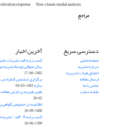
celeration response
Non-classic modal analysis
مراجع
دسترسی سریع
آخرین اخبار
صفحه اصلی
کسب رتبه الف نشریات علمی
درباره نشریه
سال متوالی توسط نشریه م
اعضای هیات تحریریه
1402-06-17
ارسال مقاله
برگزاری ششمین کنفرانس بی
تماس با ما
سازه
1401-03-04
نقشه سایت
تغییر هزینه پردازش مقاله 
02-26
اطلاعیه در خصوص گواهی پ
1400-09-18
کسب رتبه A "الف" نشریه مهندسی سازه و ساخت
1399-06-18