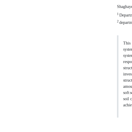
Shaghaye
1
Departme
2
departme
This 
syste
syste
respo
struc
inves
struc
amoun
soft 
soil 
achie