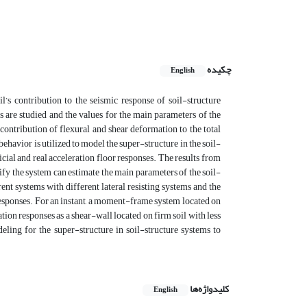
چکیده
English
l’s contribution to the seismic response of soil-structure
ms are studied and the values for the main parameters of the
contribution of flexural and shear deformation to the total
ehavior is utilized to model the super-structure in the soil-
ficial and real acceleration floor responses. The results from
ify the system can estimate the main parameters of the soil-
ent systems with different lateral resisting systems and the
 responses. For an instant, a moment-frame system located on
tion responses as a shear-wall located on firm soil with less
eling for the super-structure in soil-structure systems to
کلیدواژه‌ها
English