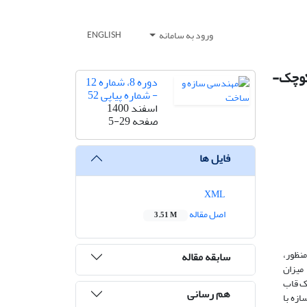
ورود به سامانه
ENGLISH
 کوچک-
دوره 8، شماره 12
- شماره پیاپی 52
اسفند 1400
صفحه
5-29
فایل ها
XML
اصل مقاله
3.51 M
نظور،
سابقه مقاله
میزان
ک قاب
هم رسانی
زه با