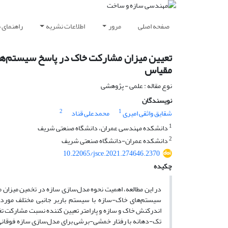
صفحه اصلی
مرور
اطلاعات نشریه
راهنمای 
تعیین میزان مشارکت خاک در پاسخ سیستم‌های
مقیاس
نوع مقاله : علمی - پژوهشی
نویسندگان
2
1
شقایق واثقی امیری
محمدعلی قناد
1
دانشکده مهندسی عمران، دانشگاه صنعتی شریف
2
دانشکده عمران-دانشگاه صنعتی شریف
10.22065/jsce.2021.274646.2370
چکیده
در این مطالعه، اهمیت نحوه مدل‌سازی سازه در تخمین میزان
سیستم‌های خاک-سازه با سیستم باربر جانبی مختلف مورد بر
اندرکنش خاک و سازه و پارامتر تعیین کننده نسبت مشارکت ت
تک-دهانه با رفتار خمشی-برشی برای مدل‌سازی سازه فوقان