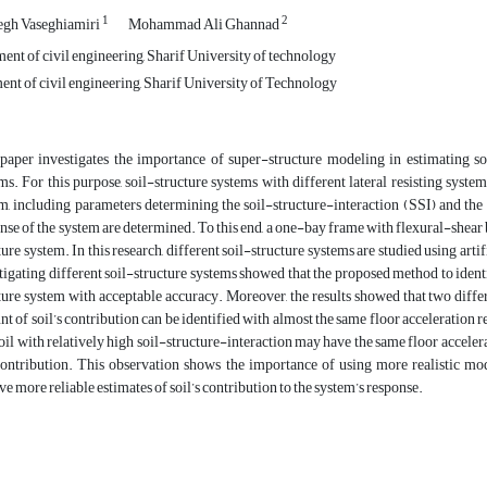
1
2
gh Vaseghiamiri
Mohammad Ali Ghannad
nt of civil engineering, Sharif University of technology
nt of civil engineering, Sharif University of Technology
paper investigates the importance of super-structure modeling in estimating soi
ms. For this purpose, soil-structure systems with different lateral resisting syste
m, including parameters determining the soil-structure-interaction (SSI) and the 
nse of the system are determined. To this end, a one-bay frame with flexural-shear b
ture system. In this research, different soil-structure systems are studied using arti
tigating different soil-structure systems showed that the proposed method to ident
ture system with acceptable accuracy. Moreover, the results showed that two differ
t of soil’s contribution can be identified with almost the same floor acceleration
soil with relatively high soil-structure-interaction may have the same floor accelera
contribution. This observation shows the importance of using more realistic mod
ve more reliable estimates of soil’s contribution to the system’s response.