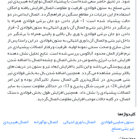
شود. در تحیق حاضر سعی شده است با پیشنهاد اتصال نوآورانه هیبریدی تیر
بتنی مسلح به ستون فولادی، ظرفیت و مقاومت اتصال افزایش یافته و امکان
استفاده از این جزئیات در مقاطع سنگین تر فراهم گردد. اتصال ابداعی در دو
حالت پیشنهاد شده است: 1- قرار دادن دو جان برشی فولادی همراه با
برشگیر در داخل تیر بتنی و اتصال آن با ورق انتهائی به ستون فولادی 2- قرار
دادن دو جان برشی فولادی با ورق بال بالایی و پائینی همراه با برشگیر در
داخل تیر بتنی و اتصال آن با ورق انتهائی به ستون فولادی. در این راستا پس از
مدل سازی و صحت سنجی نمونه اولیه، ظرفیت و رفتار اتصالات پیشنهادی در
نرم افزار المان محدود آباکوس بررسی شده است. نتایج تحلیل نشان دهنده
افزایش جذب انرژی بخصوص در بخش اتصال و چشمه اتصال با اضافه شدن
ورق پیوستگی می باشد و این تاثیر با افزایش ابعاد تیر و ستون در دریفت های
بالاتر بیشتر مشاهده می گردد. همچنین اضافه شدن بال به بخش فولادی تیر
بتنی هیبریدی در شکل‌پذیری کلی اتصال بسیار تاثیرگذار بوده و این امر
افزایش 24% در ضریب شکل پذیری و 13% در حداکثر مقاومت نسبت به سایر
اتصالات پیشنهادی را نشان داد. همچنین افزایش طول بخش فولادی دستک
اتصال، در کلیه حالات موجب افزایش مقاومت اتصال گردید.
کلیدواژه‌ها
ستون صلیبی فولادی
اتصال با ورق انتهائی
اتصال نوآورانه
اتصال هیبریدی
تیر بتنی مسلح
موضوعات