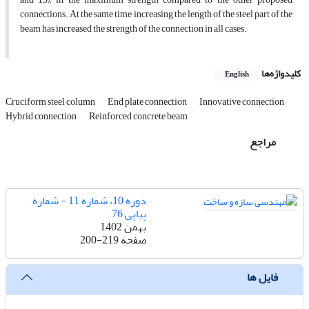
connections. At the same time, increasing the length of the steel part of the
beam has increased the strength of the connection in all cases.
کلیدواژه‌ها
English
Cruciform steel column
End plate connection
Innovative connection
Hybrid connection
Reinforced concrete beam
مراجع
دوره 10، شماره 11 - شماره
پیاپی 76
بهمن 1402
صفحه
200-219
فایل ها