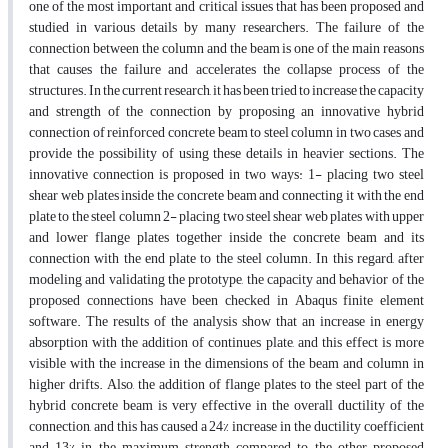
one of the most important and critical issues that has been proposed and
studied in various details by many researchers. The failure of the
connection between the column and the beam is one of the main reasons
that causes the failure and accelerates the collapse process of the
structures. In the current research, it has been tried to increase the capacity
and strength of the connection by proposing an innovative hybrid
connection of reinforced concrete beam to steel column in two cases and
provide the possibility of using these details in heavier sections. The
innovative connection is proposed in two ways: 1- placing two steel
shear web plates inside the concrete beam and connecting it with the end
plate to the steel column 2- placing two steel shear web plates with upper
and lower flange plates together inside the concrete beam and its
connection with the end plate to the steel column. In this regard, after
modeling and validating the prototype, the capacity and behavior of the
proposed connections have been checked in Abaqus finite element
software. The results of the analysis show that an increase in energy
absorption with the addition of continues plate, and this effect is more
visible with the increase in the dimensions of the beam and column in
higher drifts. Also, the addition of flange plates to the steel part of the
hybrid concrete beam is very effective in the overall ductility of the
connection, and this has caused a 24% increase in the ductility coefficient
and 13% in the maximum strength compared to the other proposed