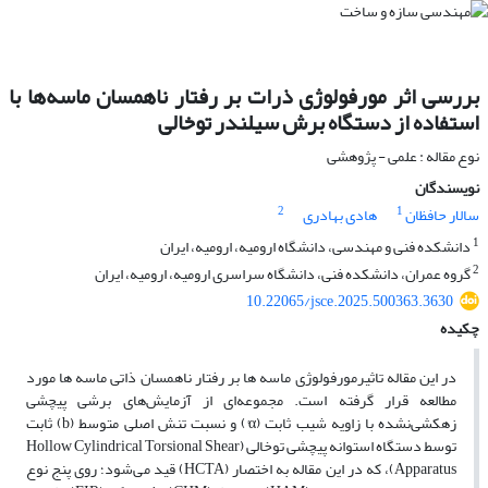
بررسی اثر مورفولوژی ذرات بر رفتار ناهمسان ماسه‌ها با
استفاده از دستگاه برش سیلندر توخالی
نوع مقاله : علمی - پژوهشی
نویسندگان
2
1
سالار حافظان
هادی بهادری
1
دانشکده فنی و مهندسی، دانشگاه ارومیه، ارومیه، ایران
2
گروه عمران، دانشکده فنی، دانشگاه سراسری ارومیه، ارومیه، ایران
10.22065/jsce.2025.500363.3630
چکیده
در این مقاله تاثیرمورفولوژی ماسه ها بر رفتار ناهمسان ذاتی ماسه ها مورد
مطالعه قرار گرفته است. مجموعه‌ای از آزمایش‌های برشی پیچشی
زهکشی‌نشده با زاویه شیب ثابت (α°) و نسبت تنش اصلی متوسط (b) ثابت
توسط دستگاه استوانه‌ پیچشی توخالی (Hollow Cylindrical Torsional Shear
Apparatus)، که در این مقاله به اختصار (HCTA) قید می‌شود؛ روی پنج نوع