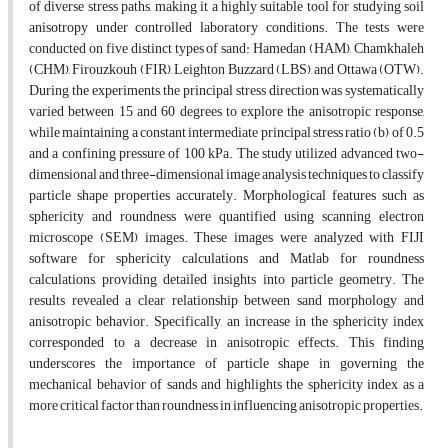
of diverse stress paths, making it a highly suitable tool for studying soil
anisotropy under controlled laboratory conditions. The tests were
conducted on five distinct types of sand: Hamedan (HAM), Chamkhaleh
(CHM), Firouzkouh (FIR), Leighton Buzzard (LBS), and Ottawa (OTW).
During the experiments, the principal stress direction was systematically
varied between 15 and 60 degrees to explore the anisotropic response,
while maintaining a constant intermediate principal stress ratio (b) of 0.5
and a confining pressure of 100 kPa. The study utilized advanced two-
dimensional and three-dimensional image analysis techniques to classify
particle shape properties accurately. Morphological features such as
sphericity and roundness were quantified using scanning electron
microscope (SEM) images. These images were analyzed with FIJI
software for sphericity calculations and Matlab for roundness
calculations, providing detailed insights into particle geometry. The
results revealed a clear relationship between sand morphology and
anisotropic behavior. Specifically, an increase in the sphericity index
corresponded to a decrease in anisotropic effects. This finding
underscores the importance of particle shape in governing the
mechanical behavior of sands and highlights the sphericity index as a
more critical factor than roundness in influencing anisotropic properties.