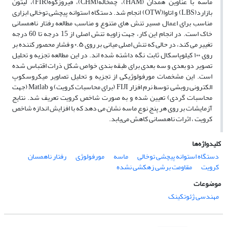
ماسه با عناوین همدان (HAM)، چمخاله(CHM)، فیروزکوه(FIR)، لیتون
بازارد(LBS) و اتاوا(OTW) انجام شد. دستگاه استوانه پیچشی توخالی ابزاری
مناسب برای اعمال مسیر تنش های متنوع و مناسب مطالعه رفتار ناهمسانی
خاک است. در انجام این کار، جهت زاویه تنش اصلی از 15 درجه تا 60 درجه
تغییر می کند، در حالی که تنش اصلی میانی بر روی ۰.۵ و فشار محصور کننده بر
روی ۱۰۰ کیلوپاسکال ثابت نگه داشته شده اند. در این مطالعه تجزیه و تحلیل
تصویر دو بعدی و سه بعدی برای طبقه بندی خواص شکل ذرات اقتباس شده
است. این مشخصات مورفولوژیکی از تجزیه و تحلیل تصاویر میکروسکوپ
الکترونی روبشی توسط نرم افزار FIJI (برای محاسبات کرویت) و Matlab (جهت
محاسبات گردی) تعیین شده و به صورت شاخص کرویت تعریف شد. نتایج
آزمایشات بر روی هر پنج نوع ماسه نشان می دهد که با افزایش اندازه شاخص
کرویت ، اثرات ناهمسانی کاهش می‌یابد.
کلیدواژه‌ها
دستگاه استوانه پیچشی توخالی
ماسه
مورفولوژی
رفتار ناهمسان
کرویت
مقاومت برشی زهکشی نشده
موضوعات
مهندسی ژئوتکینک