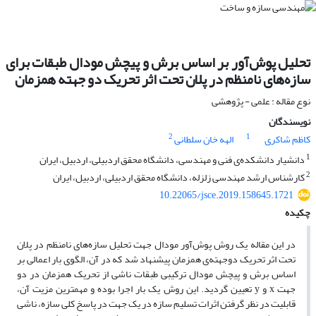
تحلیل پوش‌آور بر اساس برش و پیچش مودال طبقات برای
سازه‌های نامنظم در پلان تحت اثر تحریک دو جهته همزمان
نوع مقاله : علمی - پژوهشی
نویسندگان
2
1
کاظم شاکری
الهه خان سلطانی
1
دانشیار دانشکده‌ی فنی و مهندسی، دانشگاه محقق اردبیلی، اردبیل، ایران
2
کارشناس ارشد مهندسی زلزله، دانشگاه محقق اردبیلی، اردبیل، ایران
10.22065/jsce.2019.158645.1721
چکیده
در این مقاله یک روش پوش‌آور مودال جهت تحلیل سازه‌های نامنظم در پلان
تحت اثر تحریک دوجهته‌ی همزمان پیشنهاد شد که در آن، الگوی بار اعمالی بر
اساس برش و پیچش مودال ترکیبی طبقات ناشی از تحریک همزمان در دو
جهت x و y تعیین گردید. این روش یک بار اجرا بوده و مهمترین مزیت آن،
قابلیت در نظر گرفتن اثرات تسلیم سازه در یک جهت در پاسخ کلی سازه، ناشی