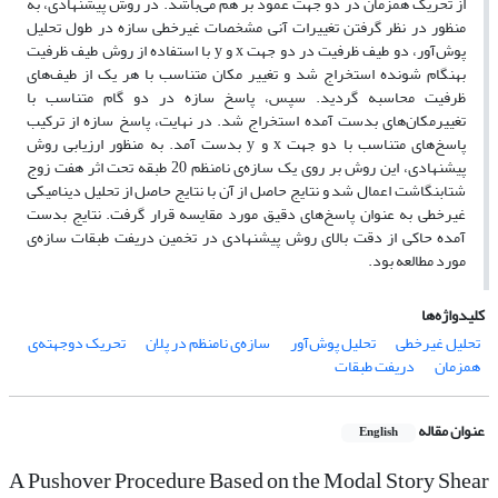
از تحریک همزمان در دو جهت عمود بر هم می‌باشد. در روش پیشنهادی، به
منظور در نظر گرفتن تغییرات آنی مشخصات غیرخطی سازه در طول تحلیل
پوش‌آور، دو طیف ظرفیت در دو جهت x و y با استفاده از روش طیف ظرفیت
بهنگام شونده استخراج شد و تغییر مکان‌ متناسب با هر یک از طیف‌های
ظرفیت محاسبه گردید. سپس، پاسخ سازه در دو گام متناسب با
تغییرمکان‌های بدست آمده استخراج شد. در نهایت، پاسخ سازه از ترکیب
پاسخ‌های متناسب با دو جهت x و y بدست آمد. به منظور ارزیابی روش
پیشنهادی، این روش بر روی یک سازه‌ی نامنظم 20 طبقه تحت اثر هفت زوج
شتابنگاشت اعمال شد و نتایج حاصل از آن با نتایج حاصل از تحلیل دینامیکی
غیرخطی به عنوان پاسخ‌های دقیق مورد مقایسه قرار گرفت. نتایج بدست
آمده حاکی از دقت بالای روش پیشنهادی در تخمین دریفت طبقات سازه‌ی
مورد مطالعه بود.
کلیدواژه‌ها
تحلیل غیرخطی
تحلیل پوش‌آور
سازه‌ی نامنظم در پلان
تحریک دوجهته‌ی
همزمان
دریفت طبقات
عنوان مقاله
English
A Pushover Procedure Based on the Modal Story Shear