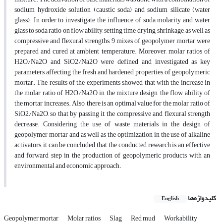
sodium hydroxide solution (caustic soda) and sodium silicate (water
glass). In order to investigate the influence of soda molarity and water
glass to soda ratio on flow ability, setting time, drying shrinkage, as well as
compressive and flexural strengths, 9 mixes of geopolymer mortar were
prepared and cured at ambient temperature. Moreover, molar ratios of
H2O/Na2O and SiO2/Na2O were defined and investigated as key
parameters affecting the fresh and hardened properties of geopolymeric
mortar. The results of the experiments showed that with the increase in
the molar ratio of H2O/Na2O in the mixture design, the flow ability of
the mortar increases. Also, there is an optimal value for the molar ratio of
SiO2/Na2O, so that by passing it, the compressive and flexural strength
decrease. Considering the use of waste materials in the design of
geopolymer mortar and as well as the optimization in the use of alkaline
activators, it can be concluded that the conducted research is an effective
and forward step in the production of geopolymeric products with an
environmental and economic approach.
کلیدواژه‌ها
English
Geopolymer mortar
Molar ratios
Slag
Red mud
Workability