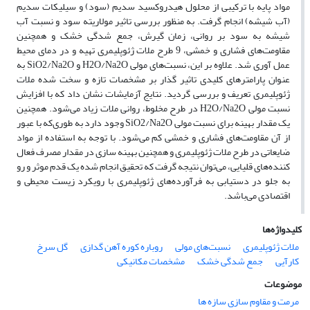
مواد پایه با ترکیبی از محلول هیدروکسید سدیم (سود) و سیلیکات سدیم
(آب شیشه) انجام گرفت. به منظور بررسی تاثیر مولاریته سود و نسبت آب
شیشه به سود بر روانی، زمان گیرش، جمع شدگی خشک و همچنین
مقاومت‌های فشاری و خمشی، 9 طرح ملات ژئوپلیمری تهیه و در دمای محیط
عمل آوری شد. علاوه بر این، نسبت‌های مولی H2O/Na2O و SiO2/Na2O به
عنوان پارامترهای کلیدی تاثیر گذار بر مشخصات تازه و سخت شده ملات
ژئوپلیمری تعریف و بررسی گردید. نتایج آزمایشات نشان داد که با افزایش
نسبت مولی H2O/Na2O در طرح مخلوط، روانی ملات زیاد ‌می‌شود. همچنین
یک مقدار بهینه برای نسبت مولی SiO2/Na2O وجود دارد به طوری‌که با عبور
از آن مقاومت‌های فشاری و خمشی کم ‌می‌شود. با توجه به استفاده از مواد
ضایعاتی در طرح ملات ژئوپلیمری و همچنین بهینه سازی در مقدار مصرف فعال
کننده‌های قلیایی، ‌می‌توان نتیجه گرفت که تحقیق انجام شده یک قدم موثر و رو
به جلو در دستیابی به فرآورده‌های ژئوپلیمری با رویکرد زیست محیطی و
اقتصادی ‌می‌باشد.
کلیدواژه‌ها
ملات ژئوپلیمری
نسبت‌های مولی
روباره کوره آهن گدازی
گل سرخ
کارآیی
جمع شدگی خشک
مشخصات مکانیکی
موضوعات
مرمت و مقاوم سازی سازه ها