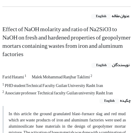
عنوان مقاله
English
Effect of NaOH molarity and ratio of Na2SiO3 to
NaOH on fresh and hardened properties of geopolymer
mortars containing wastes from iron and aluminum
factories
نویسندگان
English
1
2
Farid Hatami
Malek Mohammad Ranjbar Taklimi
1
PHD student,Technical Faculty, Guilan University, Rasht, Iran
2
Associate professor, Technical faculty, Guilan university, Rasht, Iran
چکیده
English
In this article, the ground granulated blast-furnace slag and red mud,
which are waste products of iron and aluminum factories, were used as
aluminosilicate base materials in the design of geopolymer mortar
mixture. The activation of base materials was done with a combination of