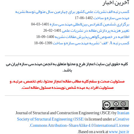
آخرین اخبار
کسب رتبه الف نشریات علمی کشور برای چهارمین سال متوالی توسط نشریه
مهندسی سازه و ساخت
1402-06-17
برگزاری ششمین کنفرانس بین‌المللی مهندسی سازه
1401-03-04
تغییر هزینه پردازش مقاله در نشریات علمی
1401-02-26
اطلاعیه در خصوص گواهی پذیرش مقالات نشریه
1400-09-18
کسب رتبه A "الف" نشریه مهندسی سازه و ساخت
1399-06-18
کلیه حقوق این سایت اعم از طرح و محتوا متعلق به انجمن مهندسی سازه ایران می
باشد.
مسئولیت صحت و سقم کلیه مطالب مقاله اعم از محتوا، نام، تخصص، مرتبه، و
مسئولیت افراد به عهده شخص نویسنده مسئول مقاله است.
Journal of Structural and Construction Engineering (JSCE) by
Iranian
Society of Structural Engineering (ISSE)
is licensed under a
Creative
.
Commons Attribution-ShareAlike 4.0 International License
.
Based on a work at
www.jsce.ir