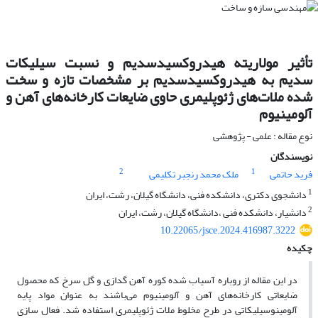
تأثیر مولاریته هیدروکسیدسدیم و نسبت سیلیکات
سدیم به هیدروکسیدسدیم بر مشخصات تازه و سخت
شده ملات‌های ژئوپلیمری حاوی ضایعات کارخانه‌های آهن و
آلومینیوم
نوع مقاله : علمی - پژوهشی
نویسندگان
2
1
فرید حاتمی
ملک محمد رنجبر تکلیمی
1
دانشجوی دکتری، دانشکده فنی، دانشگاه گیلان، رشت، ایران
2
دانشیار، دانشکده فنی ،دانشگاه گیلان، رشت، ایران
10.22065/jsce.2024.416987.3222
چکیده
در این مقاله از روباره آسیاب شده کوره آهن گدازی و گل سرخ که محصول
ضایعاتی کارخانه‌های آهن و آلومینیوم ‌می‌باشند به عنوان مواد پایه
آلومینوسیلیکاتی در طرح مخلوط ملات ژئوپلیمری استفاده شد. فعال سازی