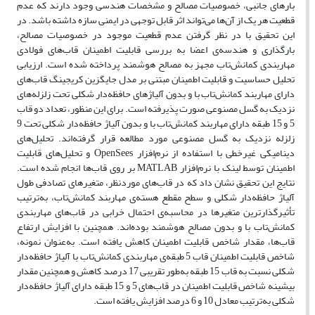
بارهای جانبی، خصوصیات مصالح و مشخصات هندسی وجود دارند که عدم
قطعیت هر یک از آن‌ها می‌تواند اثر قابل توجهی در ایمنی سازه داشته باشد. در
این تحقیق با در نظر گرفتن عدم قطعیت موجود در خصوصیات مصالح،
بارگذاری و هندسه‌ی اعضا به بررسی قابلیت اطمینان قاب‌های فولادی
مهاربندی کمانش‌تاب مجهز به مصالح هوشمند پرداخته شده است. ارزیابی
تحلیل حساسیت و قابلیت اطمینان مبتنی بر مدل جایگزین کریجینگ قاب‌های
دارای مهاربند کمانش‌تاب با و بدون آلیاژ‌های حافظه‌دار شکلی تحت زلزله‌های
نزدیک به گسل مصنوعی صورت پذیرفته است. برای این منظور، تعداد دو قاب
5 و 15 طبقه دارای مهاربند کمانش‌تاب با و بدون آلیاژ حافظه‌دار شکلی تحت 9
زلزله نزدیک به گسل مصنوعی مورد مطالعه قرار گرفته‌اند. تحلیل‌های
دینامیکی غیرخطی با استفاده از نرم‌افزار OpenSees و تحلیل‌های قابلیت
اطمینان توسط لینک با نرم‌افزار MATLAB بر روی قاب‌ها انجام شده است.
نتایج این تحقیق نشان داد که در قاب‌های موردنظر، متغیرهای تصادفی طول
آلیاژ حافظه‌دار شکلی و سطح مقطع هسته‌ی مهاربند کمانش‌تاب، به‌ترتیب
تأثیرگذارترین متغیرها در محاسبه‌ی احتمال خرابی در قاب‌های مهاربندی
کمانش‌تاب با و بدون مصالح هوشمند بوده‌اند. همچنین با افزایش ارتفاع
قاب‌ها، مقدار شاخص قابلیت اطمینان کاهش یافته است. به‌عنوان نمونه،
شاخص قابلیت اطمینان قاب 5 طبقه‌ی مهاربندی کمانش‌تاب با آلیاژ حافظه‌دار
شکلی نسبت به قاب 15 طبقه به‌طور تقریبی 17 درصد کاهش و همچنین مقدار
بیشینه شاخص قابلیت اطمینان در قاب‌های 5 و 15 طبقه دارای آلیاژ حافظه‌دار
شکلی به‌ترتیب معادل 10 و 6 درصد افزایش یافته است.