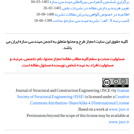
برگزاری ششمین کنفرانس بین‌المللی مهندسی سازه
1401-03-04
تغییر هزینه پردازش مقاله در نشریات علمی
1401-02-26
اطلاعیه در خصوص گواهی پذیرش مقالات نشریه
1400-09-18
کسب رتبه A "الف" نشریه مهندسی سازه و ساخت
1399-06-18
کلیه حقوق این سایت اعم از طرح و محتوا متعلق به انجمن مهندسی سازه ایران می
باشد.
مسئولیت صحت و سقم کلیه مطالب مقاله اعم از محتوا، نام، تخصص، مرتبه، و
مسئولیت افراد به عهده شخص نویسنده مسئول مقاله است.
Journal of Structural and Construction Engineering (JSCE) by
Iranian
Society of Structural Engineering (ISSE)
is licensed under a
Creative
.
Commons Attribution-ShareAlike 4.0 International License
.
Based on a work at
www.jsce.ir
Permissions beyond the scope of this license may be available at
.
www.jsce.ir