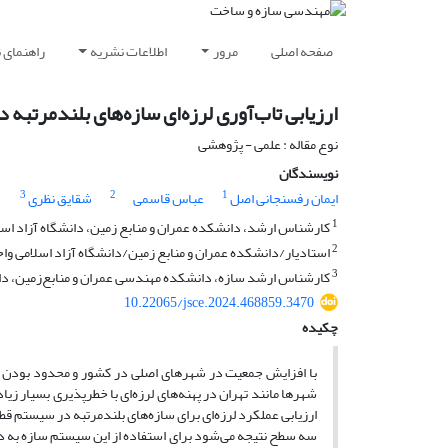
صفحه اصلی
مرور
اطلاعات نشریه
راهنمای 
ارزیابی تاب‌آوری لرزه‌ای سازه‌های بلندمرتبه د
نوع مقاله : علمی - پژوهشی
نویسندگان
3
2
1
ایمان رفسنجانی اصل
عباس قاسمی
شقایق نظری
1
کارشناس ارشد، دانشکده عمران و منابع زمین، دانشگاه آزاد اسلا
2
استادیار/دانشکده عمران و منابع زمین/دانشگاه آزاد اسلامی واح
3
کارشناس ارشد سازه، دانشکده مهندسی‌ عمران و منابع‌زمین، دانش
10.22065/jsce.2024.468859.3470
چکیده
با افزایش جمعیت در شهرهای اصلی در کشور و محدود بودن حر
شهرها مانند تهران در پهنه‌های لرزه‌ای با خطرپذیری بسیار زیا
ارزیابی عملکرد لرزه‌ای برای سازه‌های بلندمرتبه در سیستم
سه سطح نتیجه می‌شود برای استفاده از این سیستم سازه به دل