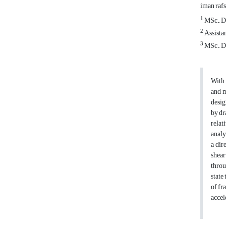
iman raf
1
MSc., De
2
Assistan
3
MSc., De
With 
and m
desig
by dr
relat
analy
a dir
shear
throu
state
of fr
accel