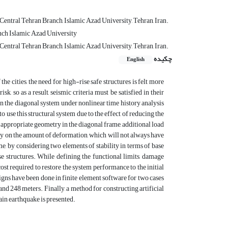
Central Tehran Branch, Islamic Azad University, Tehran, Iran.
nch Islamic Azad University
Central Tehran Branch, Islamic Azad University, Tehran, Iran.
چکیده
English
he cities, the need for high-rise safe structures is felt more
sk, so as a result, seismic criteria must be satisfied in their
in the diagonal system under nonlinear time history analysis
to use this structural system due to the effect of reducing the
 appropriate geometry in the diagonal frame, additional load
city on the amount of deformation, which will not always have
me, by considering two elements of stability in terms of base
ise structures. While defining the functional limits, damage
cost required to restore the system performance to the initial
igns have been done in finite element software for two cases
nd 248 meters. Finally, a method for constructing artificial
ain earthquake is presented.