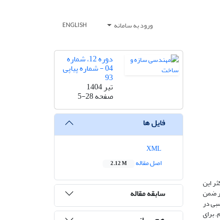
ورود به سامانه
ENGLISH
دوره 12، شماره
04 - شماره پیاپی
93
تیر 1404
صفحه
5-28
فایل ها
XML
اصل مقاله
2.12 M
ر این
سابقه مقاله
در ضمن
سبی در
. برای
هم رسانی