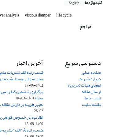
کلیدواژه‌ها
English
ver analysis
viscous damper
life cycle
مراجع
دسترسی سریع
آخرین اخبار
صفحه اصلی
کسب رتبه الف نشریات علمی
درباره نشریه
سال متوالی توسط نشریه م
اعضای هیات تحریریه
1402-06-17
ارسال مقاله
برگزاری ششمین کنفرانس بی
تماس با ما
سازه
1401-03-04
نقشه سایت
تغییر هزینه پردازش مقاله 
02-26
اطلاعیه در خصوص گواهی پ
1400-09-18
کسب رتبه A "الف" نشریه مهندسی سازه و ساخت
1399-06-18