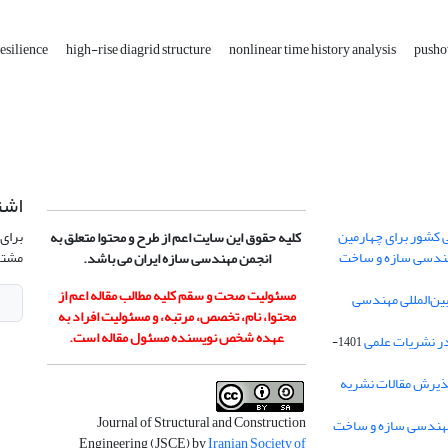
esilience
high-rise diagrid structure
nonlinear time history analysis
pusho
اشت
 کشور برای چهارمین
برای 
کلیه حقوق این سایت اعم از طرح و محتوا متعلق به
هندسی سازه و ساخت
مشتر
انجمن مهندسی سازه ایران می باشد.
مسئولیت صحت و سقم کلیه مطالب مقاله اعم از
ن‌المللی مهندسی
محتوا، نام، تخصص، مرتبه، و مسئولیت افراد به
عهده شخص نویسنده مسئول مقاله است.
در نشریات علمی
1401-
ذیرش مقالات نشریه
Journal of Structural and Construction
Engineering (JSCE) by
Iranian Society of