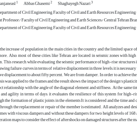
1
2
3
sanjaneasl
Abbas Ghasemi
Shaghayegh Nazari
partment of Civil Engineering, Faculty of Civil and Earth Resources Engineering, 
t Professor/ Faculty of Civil Engineering and Earth Sciences/ Central Tehran Bra
partment of Civil Engineering, Faculty of Civil and Earth Resources Engineering, 
the increase of population in the main cities in the country and the limited space of t
ore. Also, most of these cities, like Tehran, are located in seismic zones with high ri
n. This research, while evaluating the seismic performance of high-rise structures 
awing failure curves in terms of relative displacement in three levels, it is necessary 
ive displacement to about fifty percent. We are from damper. In order to achieve the
sis was applied to the frames and the result shows the impact of the design's plasti
ect relationship with the angle of the diagonal element and stiffness. At the same ti
 and agility in terms of days, it evaluates the resilience of this system for high-r
gh the formation of plastic joints in the elements It is considered and the time and 
 through the replacement or repair of the member is estimated. All analyzes and des
ames with viscous dampers and without these dampers for two height levels of 168 a
eration maps to consider the effect of aftershocks on damaged structures after the m