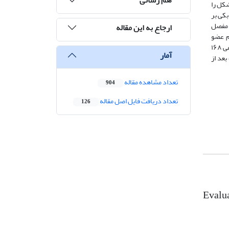
شکل را
بکی بر
 مفصل
ارجاع به این مقاله
م عضو
برآوردشده است. تمامی تحلیل‌ها و طراحی‌ها در نرم‌افزار اجزا محدود برای دو حالت قاب‌های همراه با میراگر لزج و بدون این میراگرها برای دو تراز ارتفاعی ۱۶۸
آمار
بعد از
تعداد مشاهده مقاله
904
تعداد دریافت فایل اصل مقاله
126
Evalua