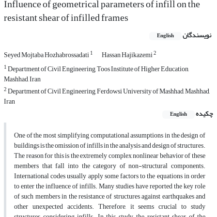
Influence of geometrical parameters of infill on the
resistant shear of infilled frames
نویسندگان
English
1
2
Seyed Mojtaba Hozhabrossadati
Hassan Hajikazemi
1
Department of Civil Engineering, Toos Institute of Higher Education,
Mashhad, Iran
2
Department of Civil Engineering, Ferdowsi University of Mashhad, Mashhad,
Iran
چکیده
English
One of the most simplifying computational assumptions in the design of
buildings is the omission of infills in the analysis and design of structures.
The reason for this is the extremely complex nonlinear behavior of these
members that fall into the category of non-structural components.
International codes usually apply some factors to the equations in order
to enter the influence of infills. Many studies have reported the key role
of such members in the resistance of structures against earthquakes and
other unexpected accidents. Therefore, it seems crucial to study
structures considering infills. In this study, the resistant shear of the