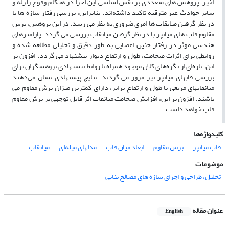
اخیر، پژوهش‌ های متعددی بر نقش اساسی این اجزا در هنگام وقوع زلزله و
سایر حوادث غیر مترقبه تاکید داشته‌اند. بنابراین، بررسی رفتار سازه‌ ها با
در نظر گرفتن میانقاب ها امری ضروری به نظر می‌ رسد. در این پژوهش، برش
مقاوم قاب های میانپر با در نظر گرفتن میانقاب بررسی می‌ گردد. پارامترهای
هندسی موثر در رفتار چنین اعضایی به طور دقیق و تحلیلی مطالعه شده و
روابطی برای اثرات ضخامت، طول و ارتفاع دیوار پیشنهاد می‌ گردد. افزون بر
این، پاره‌ای از نگره‌های کلان موجود همراه با روابط پیشنهادی پژوهشگران برای
بررسی قابهای میانپر نیز مرور می‌ گردند. نتایج پیشنهادی نشان می‌دهند
میانقابهای مربعی با طول و ارتفاع برابر، دارای کمترین میزان برش مقاوم می‌
باشند. افزون بر این، افزایش ضخامت میانقاب اثر قابل توجهی بر برش مقاوم
قاب خواهد داشت.
کلیدواژه‌ها
قاب میانپر
برش مقاوم
ابعاد میان قاب
مدلهای میله‌ای
میانقاب
موضوعات
تحلیل، طراحی و اجرای سازه های مصالح بنایی
عنوان مقاله
English