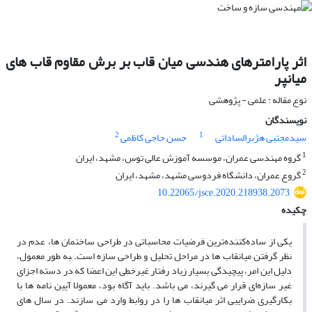
اثر پارامترهای هندسی میان قاب بر برش مقاوم قاب های
میانپر
نوع مقاله : علمی - پژوهشی
نویسندگان
2
1
سیدمجتبی هژبرالساداتی
حسن حاجی کاظمی
1
گروه مهندسی عمران، موسسه آموزش عالی توس، مشهد، ایران
2
گروع عمران، دانشگاه فردوسی مشهد، مشهد، ایران
10.22065/jsce.2020.218938.2073
چکیده
یکی از ساده‌کننده‌ترین فرضیات محاسباتی در طراحی ساختمان ها، عدم در
نظر گرفتن میانقاب ها در مراحل تحلیل و طراحی سازه است. ّبه طور معمول،
دلیل این امر، پیچیدگی بسیار زیاد رفتار غیرخطی این اعضا که در دسته اجزای
غیر سازه‌ای قرار می‌ گیرند، می‌ باشد. باید آگاه بود، معمولا آیین نامه ها با
بکارگیری ضرایبی اثر میانقاب ها را در روابط وارد می‌ سازند. در سال‌ های