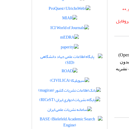
.**
د را در قسمت پروفایل
نشریه علمی-پژوهشی مهندسی سازه و ساخت، نشریه دسترسی آزاد (Open Access)
بدون
 نشریه