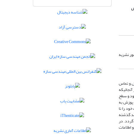
س
مور نشریه
یل و تماس
آنجائیکه
شود و سطح
 پوزش به
خود را تا
ند گذشته
گردد. در
گردد و اطلاعات