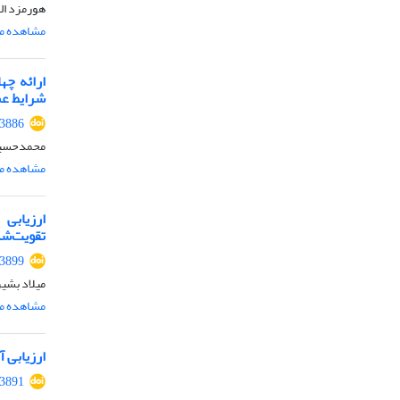
هورمزد اله
مشاهده مق
ارائه چه
شرایط عمو
.3886
محمدحسین
مشاهده مق
‏تقویت‌شده ب
.3899
میلاد بشی
مشاهده مق
ارزیابی 
.3891