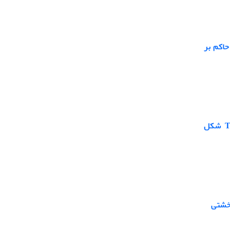
حاکم بر
ارزیابی عددی و آزمایشگاهی تأثیر مهار مکانیکی بر عملکرد پیچشی تیرهای ‏T‏ شکل
 خشتی