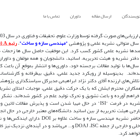
نویسندگان
ارسال مقاله
داوران
تماس با ما
ال متوالی، نشریه علمی و پژوهشی
"مهندسی سازه و ساخت"
،
رتبه A ((الف))
صدها نشریه علمی کشور کسب کرد. این موفقیت حاصل سال ها زحمات ه
دفتر نشریه و هیئت تحریریه، اساتید، دانشجویان و همه مولفان و داورا
ال‌ها با تولید مقالات برجسته خود، داوری‌ها و انتشار بموقع آن باعث 
ده‌اند. بدینوسیله از رویکرد جدید علمی، دقیق، بیطرفانه و کارشناسان
 تلاش‌های ارزنده آقای دکتر نژاد ابراهیمی مدیرکل سیاستگذاری پژوهش
مکاران محترم ایشان که با یک حرکت دقیق علمی، موجبات اعتلای نشری
فراهم آورده و باعث تشویق و تحرک تولید علم در کشور شده‌اند، تشکر 
مقالات نشریه در فرمت "ISI" در حال مهیا شدن است و پذیرش مقالات لاتی
رجی هیئت تحریریه از بین اساتید دانشگاه‌های معتبر خارجی در حال انج
در حال حاضر نشریه مهندسی سازه و ساخت علاوه بر DOI دارای 
واهد کرد.