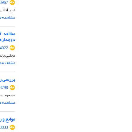
.3967
امیر آتشی
مشاهده مق
دوجداره پر 
.4022
مجتبی بخش
مشاهده مق
بررسی رع
.3798
مسعود سال
مشاهده مق
موانع و 
.3833