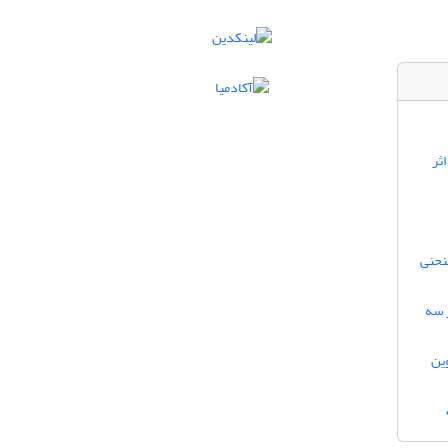
ثر
نحنی
ر سه
وین