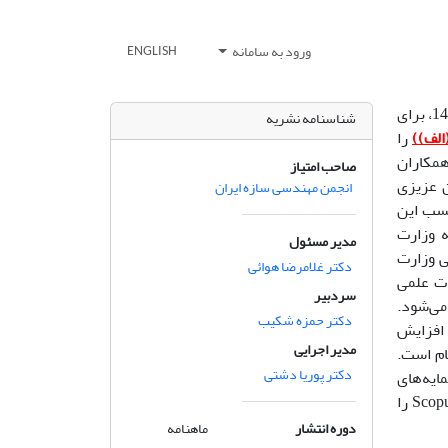
ورود به سامانه
ENGLISH
بر اساس ارزیابی‌های صورت گرفته توسط وزارت علوم، تحقیقات و فناوری در سال 1403، برای
شناسنامه نشریه
را
مکاران
صاحب امتیاز
ن عزیزی
انجمن مهندسی سازه ایران
کسب این
ه وزارت
مدیر مسئول
ی وزارت
دکتر غلامرضا هوائی
ات علمی
سردبیر
می‌شود.
دکتر حمزه شکیب
ن و افزایش
مدیر اجرایی
ام است.
دکتر پوریا دشتی
ایندکس‌ها و نمایه‌های
معتبر داخلی و خارجی از جمله DOAJ ،ISC و... می‌باشد و در آینده‌ای نزدیک نیز Scopus را
دوره انتشار
ماهنامه