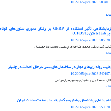
10.22065/jsce.2026.580401
اله
مطالعه آزمایشگاهی تأثیر استفاده از GFRP بر رفتار محوری ستون‌ها
شده با بتن (CFDST)
10.22065/jsce.2026.586628
ایی شهربابکی، محمدرضا جواهری تفتی، محمدرضا حمیدیان
اله
ایت رواداری‌های مجاز در ساختمان‌های بتنی درحال احداث در چابهار
10.22065/jsce.2026.540197
ار، محمدامین جمشیدی، یعقوب برارمردمی
اله
راهبردهای پیاده‌سازی شش‌سیگمای ناب در صنعت ساخت ایران
10.22065/jsce.2026.550670