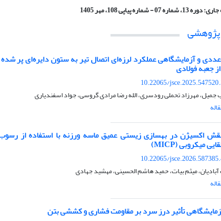
جاری:
دوره 13، شماره 07 - شماره پیاپی 108، مهر 1405
 پژوهشی
عددی و آزمایشگاهی عملکرد لرزه‌ای اتصال تیر به ستون دایره‌ای پر شده با
از جعبه فولادی
10.22065/jsce.2025.547520
 جمیل، مهرزاد تحملی رودسری، الله رضا مرادی گروسی، جواد اسفندیاری
اله
قش اکسیژن در بهسازی زیستی عمیق ماسه ورزنه با استفاده از رسوب 
یی میکروبی (MICP)
10.22065/jsce.2026.587385
آبادیان، میثم بیات، حمید هاشم الحسینی، مهشید جهادی
اله
مایشگاهی تأثیر درز سرد بر مقاومت فشاری و کششی بتن