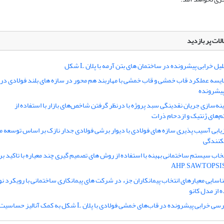
لات پر بازدید
یل خرابی پیشرونده در ساختمان های بتن آرمه با پلان L شکل
ایسه عملکرد قاب خمشی و قاب خمشی با مهاربند هم محور در سازه های بلند فولادی در ا
پیشرونده
ینه‌سازی جریان نقدینگی سبد پروژه با درنظر گرفتن شاخص‌های بازار با استفاده از
م‌های ژنتیک و ازدحام ذرات
زیابی آسیب پذیری سازه های فولادی با دیوار برشی فولادی جدار نازک بر اساس توسعه م
کنندگی
تخاب سیستم ساختمانی بهینه با استفاده از روش های تصمیم گیری چند معیاره با تاکید ب
اسایی معیارهای انتخاب پیمانکاران جزء در شرکت های پیمانکاری ساختمانی با رویکرد ن
 از مدل کانو
سی خرابی پیشرونده در قاب‌های خمشی فولادی با پلان L شکل به کمک آنالیز حساسیت