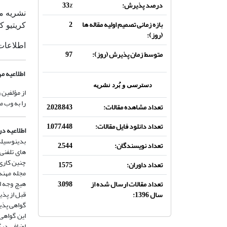
درصد پذیرش:
33%
نشریه م
بازه زمانی تصمیم اولیه مقاله ها
2
کریتیو کامنز 
(روز):
اطلاعات
متوسط زمان پذیرش (روز):
97
اطلاعیه م
دسترسی و بُرد نشریه
از مؤلفین 
را به وب 
تعداد مشاهده مقالات:
2,028,843
تعداد دانلود فایل مقالات:
1,077,448
اطلاعیه د
بدینوسیله 
تعداد نویسندگان:
2,544
های تلفنی
چنین کاری 
تعداد داوران:
1575
مجله مهند
هیچ وجه از
تعداد مقالات ارسال شده از
3,098
قبل از پذ
سال 1396:
گواهی پذی
اضافی دیگ