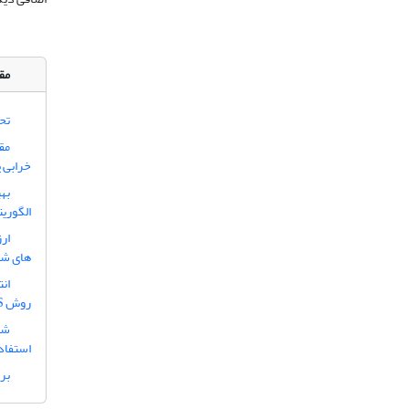
مقا
تحل
مق
خرابی 
به
الگوریت
ار
های ش
ان
روش AHP, SAW,TOPSIS
شن
استفاده
برر