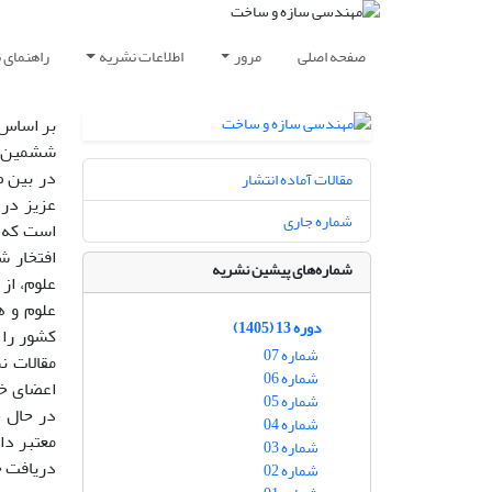
صفحه اصلی
مرور
اطلاعات نشریه
راهنمای 
ششمین س
در بین 
مقالات آماده انتشار
عزیز در 
شماره جاری
است که س
افتخار ش
شماره‌های پیشین نشریه
علوم، از
علوم و ه
دوره 13 (1405)
کشور را 
شماره 07
شماره 06
اعضای خا
شماره 05
شماره 04
شماره 03
دریافت خ
شماره 02