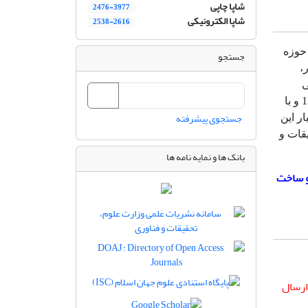
شاپا چاپی
2476-3977
شاپا الکترونیکی
2538-2616
حوزه
جستجو
،
ی
وزارت علوم، تحقیقات و فناوری به شماره نامه 527972/18/3 در تاریخ 1392/9/20 و با
جستجوی پیشرفته
می کند. اعتبار این
ارت علوم، تحقیقات و
بانک ها و نمایه نامه ها
و ساخت
ارسال