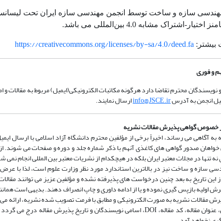
هندسی سازه و ساخت توسط انجمن مهندسی سازه ایران تحت لیسان
اختیار-اشتراک مشابه 4.0 بین‌المللی می باشد.
https://creativecommons.org/licenses/by-sa/4.0/deed.fa
 بیشتر:
هم و فوری
و نویسندگان محترم تقاضا دارد هرگونه مکاتبات الکترونیکی(ایمیل) مربوط به مقالات و ا
میل انجمن به آدرس
info@JSCE.ir
ارسال نمایند.
ر خصوص گواهی پذیرش مقالات نشریه
به آگاهی می رساند، اخیراً برخی از مؤلفین محترم دانشگاه آزاد اسلامی با ارسال ایم
 خواهان صدور گواهی های کاغذی آنهم با ذکر شماره جلد و دوره و صفحات می شوند. از 
نه تنها در مجلات معتبر ایران بلکه در هیچکدام از نشریات معتبر بین المللی انجام نمی 
سی سازه و ساخت نیز در بالاترین استاندارد مورد نظر وزارت علوم است، لذا با عرض
 این تاریخ به بعد چنین درخواست های پذیرفته نشده و مؤلفین عزیز می توانند مقالات 
یرش اولیه بازپس گیری نموده و یا از ادامه داوری و چاپ انصراف دهند. بدیهی است همان
رش مقالات نشریه به صورت الکترونیکی و مطابق با فرمت تصویب شده نشریه، ارائه می 
این گواهی، عنوان مقاله، کد مقاله، DOI، اسامی نویسندگان و تاریخ پذیرش مقاله درج می 
ری نخواهد آمد.