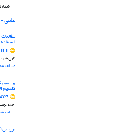
شماره 
علمی -
مطالعات 
استفاده 
.3818
ئاری شهاب
مشاهده مق
بررسی ن
کلسیم القا
.4027
احمد نجف 
مشاهده مق
بررسی آز