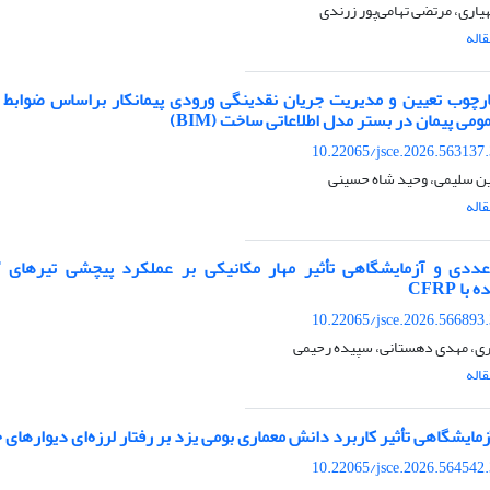
یاری، مرتضی تهامی‌پور زرندی
اله
ارچوب تعیین و مدیریت جریان نقدینگی ورودی پیمانکار براساس ضوابط 
می پیمان در بستر مدل اطلاعاتی ساخت (BIM)
10.22065/jsce.2026.563137
 سلیمی، وحید شاه حسینی
اله
ا ‏CFRP
10.22065/jsce.2026.566893
ری، مهدی دهستانی، سپیده رحیمی
اله
آزمایشگاهی تأثیر کاربرد دانش معماری بومی یزد بر رفتار لرزه‌ای دیوارهای
10.22065/jsce.2026.564542