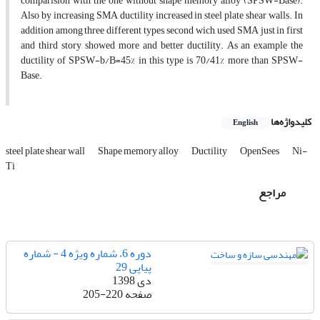
comparision with the one without shape memory alloy (SPSW-Base).
Also by increasing SMA ductility increased in steel plate shear walls. In
addition among three different types, second wich, used SMA just in first
and third story, showed more and better ductility. As an example the
ductility of SPSW-b/B=45% in this type is 70/41% more than SPSW-
Base.
کلیدواژه‌ها
English
steel plate shear wall
Shape memory alloy
Ductility
OpenSees
Ni-
Ti
مراجع
دوره 6، شماره ویژه 4 - شماره
پیاپی 29
دی 1398
صفحه
205-220