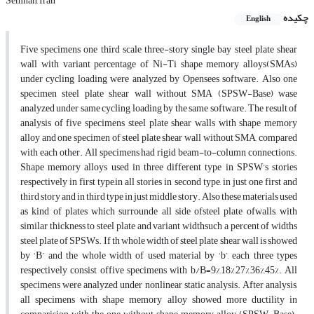
Semnan, Iran
چکیده
English
Five specimens one third scale three-story single bay steel plate shear
wall with variant percentage of Ni-Ti shape memory alloys(SMAs)
under cycling loading were analyzed by Opensees software. Also one
specimen steel plate shear wall without SMA (SPSW-Base) wase
analyzed under same cycling loading by the same software. The result of
analysis of five specimens steel plate shear walls with shape memory
alloy and one specimen of steel plate shear wall without SMA, compared
with each other. All specimens had rigid beam-to-column connections.
Shape memory alloys used in three different type in SPSW’s stories
respectively in first type,in all stories in second type, in just one first and
third story and in third type in just middle story. Also these materials used
as kind of plates which surrounde all side ofsteel plate ofwalls, with
similar thickness to steel plate and variant widthsuch a percent of widths
steel plate of SPSWs. If th whole width of steel plate shear wall is showed
by ‘B’ and the whole width of used material by ‘b’, each three types
respectively consist offive specimens with b/B=9%,18%,27%,36%,45%. All
specimens were analyzed under nonlinear static analysis. After analysis,
all specimens with shape memory alloy showed more ductility in