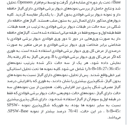
Base)، تحت بار دوره ای مشابه قرار گرفت و توسط نرم افزار Opensees، تحلیل
شد و نتایج حاصل از بررسی نمونه‌های دیوار برشی فولادی دارای آلیاژ حافظه
دار و نمونه دیوار برشی فولادی بدون آلیاژ ، با یکدیگر مقایسه گردید. کلیه
دیوارهای مذکور دارای اتصال تیر به ستون صلب هستند. آلیاژ های حافظه دار
شکلی در سه حالت در طبقات دیوار برشی فولادی به ترتیب در همه طبقات،
فقط طبقه اول و سوم و فقط در طبقه میانی استفاده شده است. آلیاژهای حافظه
دار به صورت ورق‌هایی در دور تا دور ورق فولادی دیوار برشی فولادی با
ضخامتی برابر ضخامت ورق دیوار برشی فولادی و عرض متغیر به صورت
درصدی از عرض کل ورق دیوار برشی فولادی استفاده شده است، به طوری
که اگر عرض کل ورق دیوار برشی فولادی با B، وعرض آلیاژ به کار رفته باb،
نمایش داده شود، هر یک از سه حالت ذکر شده بترتیب نمونه‌های
b/B=18%,27%,36%,45% را شامل می شود.کلیه نمونه ها تحت تحلیل استاتیکی
غیر خطی واقع شدند. پس از تحلیل، نمونه‌های دارای آلیاژ نسبت به نمونه ‌های
بدون آلیاژ، شکلپذیری بیشتری را نشان دادند، به طوری که با افزایش درصد
آلیاژ مصرفی شکل پذیری نیز افزایش یافت. همچنین از بین نمونه‌های سه
حالت دارای آلیاژ، نمونه‌های حالت دوم یعنی حالت دیوار برشی فولادی که فقط
در طبقه اول و سوم آن از آلیاژ استفاده شده بود، دارای شکل پذیری بیشتری
نسبت به سایر نمونه ها بوده، به طوریکه شکل‌پذیری نمونه SPSW-
b/B=45% ، در این حالت، 70/41 درصد بیشتر از نمونه SPSW-Base،
می‌باشد.