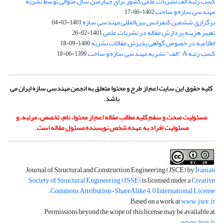
کسب رتبه الف نشریات علمی کشور برای چهارمین سال متوالی توسط نشریه
مهندسی سازه و ساخت
1402-06-17
برگزاری ششمین کنفرانس بین‌المللی مهندسی سازه
1401-03-04
تغییر هزینه پردازش مقاله در نشریات علمی
1401-02-26
اطلاعیه در خصوص گواهی پذیرش مقالات نشریه
1400-09-18
کسب رتبه A "الف" نشریه مهندسی سازه و ساخت
1399-06-18
کلیه حقوق این سایت اعم از طرح و محتوا متعلق به انجمن مهندسی سازه ایران می
باشد.
مسئولیت صحت و سقم کلیه مطالب مقاله اعم از محتوا، نام، تخصص، مرتبه، و
مسئولیت افراد به عهده شخص نویسنده مسئول مقاله است.
Journal of Structural and Construction Engineering (JSCE) by
Iranian
Society of Structural Engineering (ISSE)
is licensed under a
Creative
.
Commons Attribution-ShareAlike 4.0 International License
.
Based on a work at
www.jsce.ir
Permissions beyond the scope of this license may be available at
.
www.jsce.ir