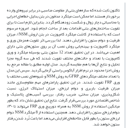
تاکنون ثابت شده که سازه‌های بتنی از مقاومت مناسبی در برابر نیروهای وارده
برخوردار هستند اما ممکن است میلگرد مدفون در بتن بدلیل خطاهای اجرایی
یا محاسباتی دچار زوال و شکست زودهنگام گردد. بنابراین لازم است تا برای
تقویت ساختمان‌های بتنی اقدامات بعد از ساخت انجام شود. امروزه مرسوم
است که با استفاده از کاشت میلگرد کامپوزیت در بتن (روش NSM)، میزان
ظرفیت و دوام ستون را افزایش دهند. لذا بررسی اثر تقویت همزمان ورق و
میلگرد کامپوزیت و بهینه‌یابی روش نصب آن بر روی ستون‌های بتنی دارای
اهمیت می‌باشد. در این تحقیق تعداد 12 ستون بتنی بوسیله میلگرد و ورق
کامپوزیت با تعداد و حالت‌های مختلف تقویت شدند که طی سه گروه مجزا
تحلیل و نتایج آن‌ها با هم مقایسه گردید. مدل اولیه مطابق با مقاله مرجع به
روش اجزا محدود در نرم افزار آباکوس راستی آزمایی گردید. سپس این مدل
با تعداد مختلف میلگردهای GFRP به روش NSM و شیوه‌های نصب مختلف با
ورق FRP تقویت شدند. در این تحقیق پارامترهای مهم مقاوم‌سازی مانند
میزان ظرفیت باربری و دوام لرزه‌ای، میزان استهلاک انرژی، نسبت
شکل‌پذیری، میزان سختی، ضریب رفتار، بررسی آسیب‌های پلاستیک و
شاخص اقتصادی مورد بررسی قرار گرفت. نتایج این تحقیق نشان داد که بطور
میانگین استفاده از روش NSM به همراه دورپیچ ورق FRP می‌تواند تا ۳۰%
دوام لرزه‌ای ستون را افزایش دهد. همچنین استفاده از 8 میلگرد NSM دوام
لرزه‌ای ستون را بطور قابل ملاحظه‌ای افزایش می‌دهد اما باعث تُرد شدن رفتار
ستون خواهد شد.