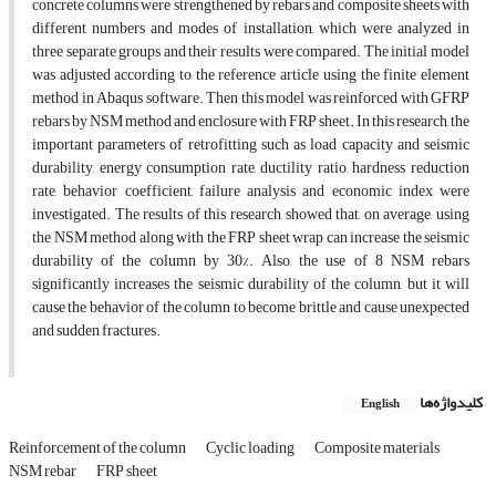
concrete columns were strengthened by rebars and composite sheets with
different numbers and modes of installation, which were analyzed in
three separate groups and their results were compared. The initial model
was adjusted according to the reference article using the finite element
method in Abaqus software. Then this model was reinforced with GFRP
rebars by NSM method and enclosure with FRP sheet. In this research, the
important parameters of retrofitting such as load capacity and seismic
durability, energy consumption rate, ductility ratio, hardness reduction
rate, behavior coefficient, failure analysis and economic index were
investigated. The results of this research showed that, on average, using
the NSM method along with the FRP sheet wrap can increase the seismic
durability of the column by 30%. Also, the use of 8 NSM rebars
significantly increases the seismic durability of the column, but it will
cause the behavior of the column to become brittle and cause unexpected
and sudden fractures.
کلیدواژه‌ها
English
Reinforcement of the column
Cyclic loading
Composite materials
NSM rebar
FRP sheet