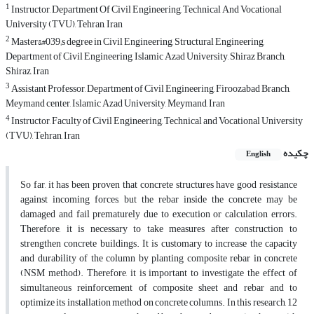
1
Instructor, Department Of Civil Engineering, Technical And Vocational
University (TVU), Tehran, Iran
2
Master&#039;s degree in Civil Engineering, Structural Engineering,
Department of Civil Engineering, Islamic Azad University, Shiraz Branch,
Shiraz, Iran
3
Assistant Professor, Department of Civil Engineering, Firoozabad Branch,
Meymand center, Islamic Azad University, Meymand, Iran
4
Instructor, Faculty of Civil Engineering, Technical and Vocational University
(TVU), Tehran, Iran
چکیده
English
So far, it has been proven that concrete structures have good resistance
against incoming forces, but the rebar inside the concrete may be
damaged and fail prematurely due to execution or calculation errors.
Therefore, it is necessary to take measures after construction to
strengthen concrete buildings. It is customary to increase the capacity
and durability of the column by planting composite rebar in concrete
(NSM method). Therefore, it is important to investigate the effect of
simultaneous reinforcement of composite sheet and rebar and to
optimize its installation method on concrete columns. In this research, 12