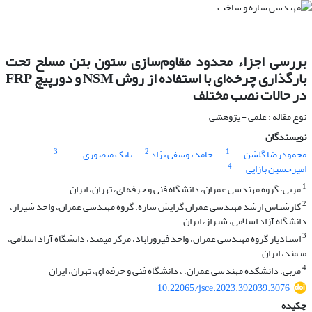
بررسی اجزاء محدود مقاوم‌سازی ستون بتن مسلح تحت
بارگذاری چرخه‌ای با استفاده از روش NSM و دورپیچ FRP
در حالات نصب مختلف
نوع مقاله : علمی - پژوهشی
نویسندگان
3
2
1
محمودرضا گلشن
حامد یوسفی نژاد
بابک منصوری
4
امیرحسین بازایی
1
مربی، گروه مهندسی عمران، دانشگاه فنی و حرفه ای، تهران، ایران
2
کارشناس ارشد مهندسی عمران گرایش سازه، گروه مهندسی عمران، واحد شیراز،
دانشگاه آزاد اسلامی، شیراز، ایران
3
استادیار گروه مهندسی عمران، واحد فیروزاباد، مرکز میمند، دانشگاه آزاد اسلامی،
میمند، ایران
4
مربی، دانشکده مهندسی عمران، ، دانشگاه فنی و حرفه ای، تهران، ایران
10.22065/jsce.2023.392039.3076
چکیده