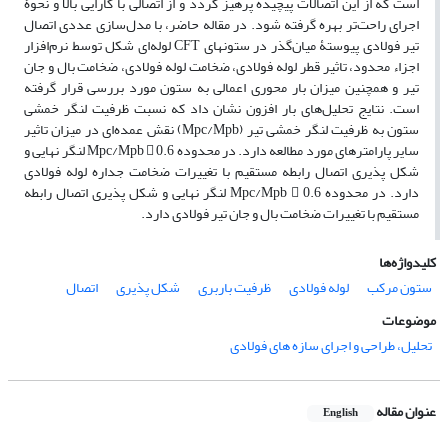
است که از این اتصالات پیچیده پرهیز گردد و از اتصالی با کارایی بالا و نحوۀ
اجرای راحت‌تر بهره گرفته شود. در مقاله حاضر، با مدل‌سازی عددی اتصال
تیر فولادی پیوستۀ میان‌گذر در ستونهای CFT لوله‌ای شکل توسط نرم‌افزار
اجزاء محدود، تاثیر قطر لوله فولادی، ضخامت لوله فولادی، ضخامت بال و جان
تیر و همچنین میزان بار محوری اعمالی به ستون مورد بررسی قرار گرفته
است. نتایج تحلیل‌های بار افزون نشان داد که نسبت ظرفیت لنگر خمشی
ستون به ظرفیت لنگر خمشی تیر (Mpc/Mpb) نقش عمده‌ای در میزان تاثیر
سایر پارامترهای مورد مطالعه دارد. در محدوده Mpc/Mpb  0.6 لنگر نهایی و
شکل پذیری اتصال رابطه مستقیم با تغییرات ضخامت جداره لوله فولادی
دارد. در محدوده Mpc/Mpb  0.6 لنگر نهایی و شکل پذیری اتصال رابطه
مستقیم با تغییرات ضخامت بال و جان تیر فولادی دارد.
کلیدواژه‌ها
ستون مرکب
لوله فولادی
ظرفیت باربری
شکل پذیری
اﺗﺼﺎل
موضوعات
تحلیل، طراحی و اجرای سازه های فولادی
عنوان مقاله
English