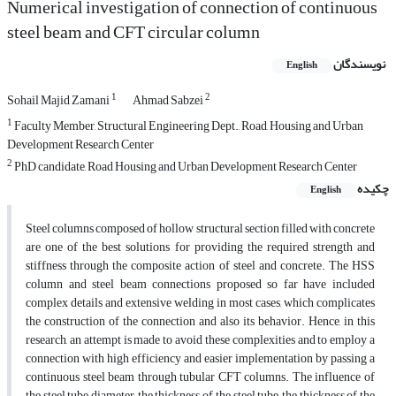
Numerical investigation of connection of continuous
steel beam and CFT circular column
نویسندگان
English
1
2
Sohail Majid Zamani
Ahmad Sabzei
1
Faculty Member, Structural Engineering Dept., Road, Housing and Urban
Development Research Center
2
PhD candidate, Road Housing and Urban Development Research Center
چکیده
English
Steel columns composed of hollow structural section filled with concrete
are one of the best solutions for providing the required strength and
stiffness through the composite action of steel and concrete. The HSS
column and steel beam connections proposed so far have included
complex details and extensive welding in most cases, which complicates
the construction of the connection and also its behavior. Hence, in this
research, an attempt is made to avoid these complexities and to employ a
connection with high efficiency and easier implementation by passing a
continuous steel beam through tubular CFT columns. The influence of
the steel tube diameter, the thickness of the steel tube, the thickness of the