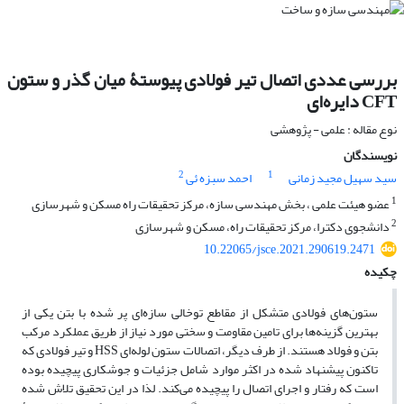
بررسی عددی اتصال تیر فولادی پیوستۀ میان گذر و ستون
CFT دایره‌ای
نوع مقاله : علمی - پژوهشی
نویسندگان
2
1
سید سهیل مجید زمانی
احمد سبزه ئی
1
عضو هیئت علمی ، بخش مهندسی سازه، مرکز تحقیقات راه مسکن و شهرسازی
2
دانشجوی دکترا، مرکز تحقیقات راه، مسکن و شهرسازی
10.22065/jsce.2021.290619.2471
چکیده
ستون‌های فولادی متشکل از مقاطع توخالی سازه‌ای پر شده با بتن یکی از
بهترین گزینه‌ها برای تامین مقاومت و سختی مورد نیاز از طریق عملکرد مرکب
بتن و فولاد هستند. از طرف دیگر، اتصالات ستون لوله‌ای HSS و تیر فولادی که
تاکنون پیشنهاد شده در اکثر موارد شامل جزئیات و جوشکاری پیچیده بوده
است که رفتار و اجرای اتصال را پیچیده می‌کند. لذا در این تحقیق تلاش شده