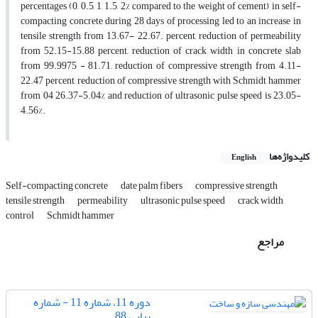
percentages (0, 0.5, 1, 1.5, 2% compared to the weight of cement) in self-
compacting concrete during 28 days of processing led to an increase in
tensile strength from 13.67- 22.67. percent, reduction of permeability
from 52.15-15.88 percent, reduction of crack width in concrete slab
from 99.9975 - 81.71, reduction of compressive strength from 4.11-
22.47 percent, reduction of compressive strength with Schmidt hammer
from 04 26.37-5.04% and reduction of ultrasonic pulse speed is 23.05-
4.56%.
کلیدواژه‌ها
English
Self-compacting concrete
date palm fibers
compressive strength
tensile strength
permeability
ultrasonic pulse speed
crack width
control
Schmidt hammer
مراجع
دوره 11، شماره 11 - شماره
پیاپی 88