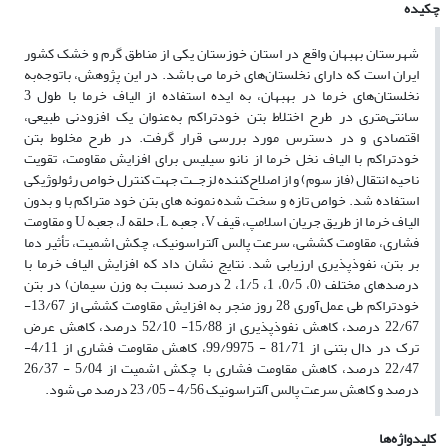
چکیده
شهرستان بهبهان واقع در استان خوزستان یکی از مناطق گرم و خشک کشور
ایران است که دارای نخلستان‌های خرما می باشد. در این پژوهش، باتوجه‌به
نخلستان‌های خرما در بهبهان، به ایده استفاده از الیاف خرما با طول 3
سانتی‌متری در طرح اختلاط بتن خودتراکم به‌عنوان یک افزودنی طبیعی،
اقتصادی و در دسترس مورد بررسی قرار گرفت. در طرح مخلوط بتن
خودتراکم با الیاف نخل خرما از نانو سیلیس برای افزایش مقاومت، تقویت
ناحیه انتقال (فاز سوم) و از اصلاح‌کننده لزجــت جهت کنترل خواص رئولوژیکی
استفاده شد. خواص تازه و سخت شده نمونه های بتن خود متراکم با و بدون
الیاف خرما از طریق جریان اسلامپ، قیف V، جعبه L، حلقه J، جعبه U و مقاومت
فشاری، مقاومت کششی، سرعت پالس آلتراسونیک، چکش اشمیت، تأثیر دما
بر بتن، نفوذپذیری ارزیابی شد. نتایج نشان داد که افزایش الیاف خرما با
درصدهای مختلف (0، 0/5، 1، 1/5، 2 درصد نسبت به وزن سیمان) در بتن
خودتراکم طی عمل‌آوری 28 روز منجر به افزایش مقاومت کششی از 13/67-
22/67 درصد، کاهش نفوذپذیری از 15/88- 52/10 درصد، کاهش عرض
ترک در دال بتنی از 81/71 - 99/9975، کاهش مقاومت فشاری از 4/11-
22/47 درصد، کاهش مقاومت فشاری با چکش اشمیت از 5/04 - 26/37
درصد و کاهش سرعت پالس آلتراسونیک 4/56 - 05/ 23 درصد می شود.
کلیدواژه‌ها