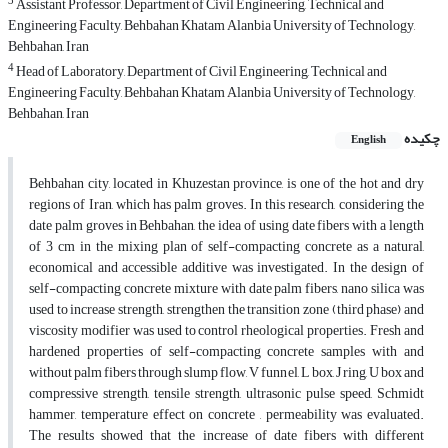
3
Assistant Professor, Department of Civil Engineering, Technical and
Engineering Faculty, Behbahan Khatam Alanbia University of Technology,
Behbahan, Iran
4
Head of Laboratory, Department of Civil Engineering, Technical and
Engineering Faculty, Behbahan Khatam Alanbia University of Technology,
Behbahan, Iran
چکیده
English
Behbahan city, located in Khuzestan province, is one of the hot and dry
regions of Iran, which has palm groves. In this research, considering the
date palm groves in Behbahan, the idea of using date fibers with a length
of 3 cm in the mixing plan of self-compacting concrete as a natural,
economical and accessible additive was investigated. In the design of
self-compacting concrete mixture with date palm fibers, nano silica was
used to increase strength, strengthen the transition zone (third phase) and
viscosity modifier was used to control rheological properties. Fresh and
hardened properties of self-compacting concrete samples with and
without palm fibers through slump flow, V funnel, L box, J ring, U box and
compressive strength, tensile strength, ultrasonic pulse speed, Schmidt
hammer, temperature effect on concrete , permeability was evaluated.
The results showed that the increase of date fibers with different