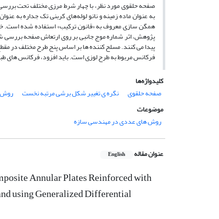
صفحه حلقوی مورد نظر، با چهار شرط مرزی مختلف تحت بررسی قر
به عنوان ماده زمینه و نانو لوله‌های کربنی تک جداره به عنو
همگن سازی معروف به «قانون ترکیب» استفاده شده است. خاطر
پژوهش، اثر شماره موج جانبی بر روی ارتعاش صفحه بررسی ش
پیدا می کنند. مسلح کننده ها بر اساس پنج طرح مختلف در مقط
فرکانس مربوط به طرح لوزی است. باید افزود، فرکانس های طبی
کلیدواژه‌ها
صفحه حلقوی
نگره ی تغییر شکل برشی مرتبه نخست
روش م
موضوعات
روش های عددی در مهندسی سازه
عنوان مقاله
English
osite Annular Plates Reinforced with
d using Generalized Differential