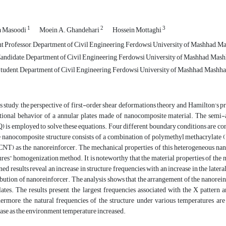
1
2
3
a Masoodi
Moein A. Ghandehari
Hossein Mottaghi
t Professor, Department of Civil Engineering, Ferdowsi University of Mashhad, Ma
andidate, Department of Civil Engineering, Ferdowsi University of Mashhad, Mashh
tudent, Department of Civil Engineering, Ferdowsi University of Mashhad, Mashhad
is study, the perspective of first-order shear deformations theory and Hamilton's p
tional behavior of a annular plates made of nanocomposite material. The semi-
 is employed to solve these equations. Four different boundary conditions are con
e nanocomposite structure consists of a combination of polymethyl methacrylate
T) as the nanoreinforcer. The mechanical properties of this heterogeneous na
res” homogenization method. It is noteworthy that the material properties of th
ned results reveal an increase in structure frequencies with an increase in the latera
ibution of nanoreinforcer. The analysis shows that the arrangement of the nanoreinfo
lates. The results present, the largest frequencies associated with the X pattern 
ermore, the natural frequencies of the structure under various temperatures are
ase as the environment temperature increased.