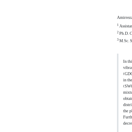
Amirrez
1
Assistan
2
Ph.D. C
3
M.Sc. S
In th
vibra
(GDQ)
in th
(SWCN
mixtu
obtai
distr
the p
Furth
decre