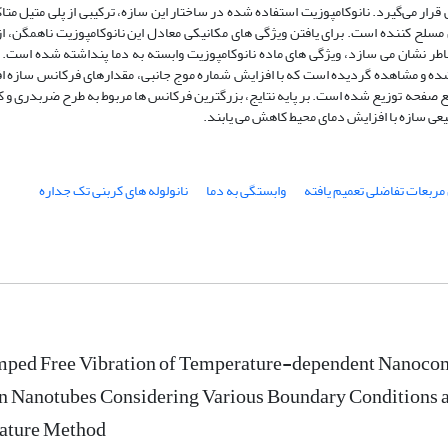
ار می‌گیرد. نانوکامپوزیت استفاده شده در ساختار این سازه، ترکیبی از پلی متیل متا
ان مسلح کننده است. برای یافتن ویژگی های مکانیکی معادل این نانوکامپوزیت ناهمگن، 
 نشان می سازد، ویژگی های ماده نانوکامپوزیت وابسته به دما پنداشته شده است. د
ده و مشاهده گردیده است که با افزایش شماره موج جانبی، مقدارهای فرکانس سازه ا
ع صفحه توزیع شده است. بر پایه نتایج، بزرگترین فرکانس ها مربوط به طرح ضربدری و 
عی سازه با افزایش دمای محیط کاهش می یابند.
ربعات تفاضلی تعمیم یافته
وابستگی به دما
نانولوله های کربنی تک جداره
ped Free Vibration of Temperature-dependent Nanocomp
 Nanotubes Considering Various Boundary Conditions an
ature Method