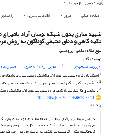
صفحه اصلی
مرور
اطلاعات نشریه
راهنمای 
شبیه سازی بدون شبکه نوسان آزاد نامیرای صف
تکیه گاهی و دمای محیطی گوناگون به روش مرب
نوع مقاله : علمی - پژوهشی
نویسندگان
2
1
امیررضا مسعودی
معین الرضا قندهاری
حسین متقی
1
استادیار، گروه مهندسی عمران، دانشکده مهندسی، دانشگاه فر
2
دانشجوی دکتری، گروه مهندسی عمران، دانشکده مهندسی، دانش
3
دانشجوی کارشناسی ارشد، گروه مهندسی عمران، دانشکده مهند
10.22065/jsce.2024.456619.3410
چکیده
در این پژوهش، رفتار ارتعاشی صفحه‌های حلقوی به عنوان یک 
می‌گیرند. با استفاده از نگره ی تغییرشکل‌های برشی مرتب
نانوکامپوزیت را توصیف می‌کنند، در دسترس قرار می گیرند. 