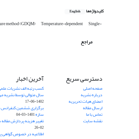
کلیدواژه‌ها
English
rature method (GDQM)
Temperature-dependent
Single-
مراجع
دسترسی سریع
آخرین اخبار
صفحه اصلی
کسب رتبه الف نشریات علمی
درباره نشریه
سال متوالی توسط نشریه م
اعضای هیات تحریریه
1402-06-17
ارسال مقاله
برگزاری ششمین کنفرانس بی
تماس با ما
سازه
1401-03-04
نقشه سایت
تغییر هزینه پردازش مقاله 
02-26
اطلاعیه در خصوص گواهی پ