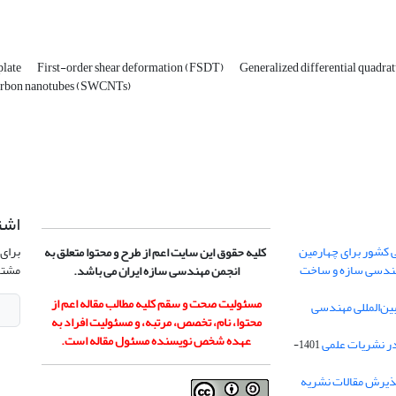
plate
First-order shear deformation (FSDT)
Generalized differential quad
arbon nanotubes (SWCNTs)
اشت
 کشور برای چهارمین
برای 
کلیه حقوق این سایت اعم از طرح و محتوا متعلق به
هندسی سازه و ساخت
مشتر
انجمن مهندسی سازه ایران می باشد.
مسئولیت صحت و سقم کلیه مطالب مقاله اعم از
ن‌المللی مهندسی
محتوا، نام، تخصص، مرتبه، و مسئولیت افراد به
عهده شخص نویسنده مسئول مقاله است.
در نشریات علمی
1401-
ذیرش مقالات نشریه