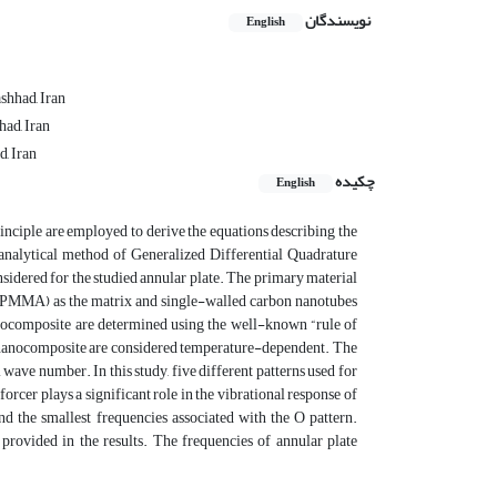
نویسندگان
English
shhad, Iran
ad, Iran
, Iran
چکیده
English
rinciple are employed to derive the equations describing the
analytical method of Generalized Differential Quadrature
sidered for the studied annular plate. The primary material
 (PMMA) as the matrix and single-walled carbon nanotubes
nocomposite are determined using the well-known “rule of
e nanocomposite are considered temperature-dependent. The
l wave number. In this study, five different patterns used for
rcer plays a significant role in the vibrational response of
and the smallest frequencies associated with the O pattern.
 provided in the results. The frequencies of annular plate