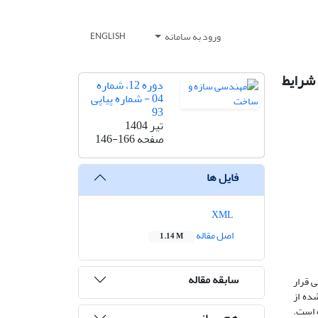
ورود به سامانه
ENGLISH
 شرایط
دوره 12، شماره
04 - شماره پیاپی
93
تیر 1404
صفحه
146-166
فایل ها
XML
اصل مقاله
1.14 M
سابقه مقاله
ی قرار
ده از
ه است.
هم رسانی