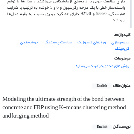
دارای مطابقت خوبی با داده‌های آزمایشگاهی می‌باشند و مدل‌ها با توابع
وابسته‌ساز خطی با یک درجه رگرسیون و 6 و 5 خوشه به ترتیب با ضرایب
همبستگی، 938/0 و 921/0 دارای عملکرد بهتری نسبت به بقیه مدل‌ها
می‌باشد.
کلیدواژه‌ها
مقاوم‌سازی
ورق‌های کامپوزیت
مقاومت چسبندگی
خوشه‌بندی
کریجینگ
موضوعات
روش های عددی در مهندسی سازه
عنوان مقاله
English
Modeling the ultimate strength of the bond between
concrete and FRP using K-means clustering method
and kriging method
نویسندگان
English