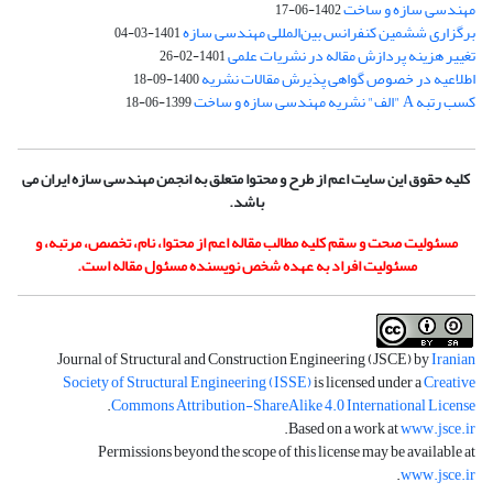
مهندسی سازه و ساخت
1402-06-17
برگزاری ششمین کنفرانس بین‌المللی مهندسی سازه
1401-03-04
تغییر هزینه پردازش مقاله در نشریات علمی
1401-02-26
اطلاعیه در خصوص گواهی پذیرش مقالات نشریه
1400-09-18
کسب رتبه A "الف" نشریه مهندسی سازه و ساخت
1399-06-18
کلیه حقوق این سایت اعم از طرح و محتوا متعلق به انجمن مهندسی سازه ایران می
باشد.
مسئولیت صحت و سقم کلیه مطالب مقاله اعم از محتوا، نام، تخصص، مرتبه، و
مسئولیت افراد به عهده شخص نویسنده مسئول مقاله است.
Journal of Structural and Construction Engineering (JSCE) by
Iranian
Society of Structural Engineering (ISSE)
is licensed under a
Creative
.
Commons Attribution-ShareAlike 4.0 International License
.
Based on a work at
www.jsce.ir
Permissions beyond the scope of this license may be available at
.
www.jsce.ir