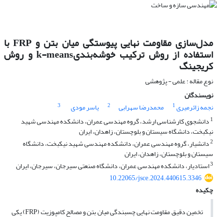
مدل‌سازی مقاومت نهایی پیوستگی میان بتن و FRP با
استفاده از روش ترکیب خوشه‌بندیk-means و روش
کریجینگ
نوع مقاله : علمی - پژوهشی
نویسندگان
3
2
1
نجمه زائرمیری
محمدرضا سهرابی
یاسر مودی
1
دانشجوی کارشناسی ارشد، گروه مهندسی عمران، دانشکده مهندسی شهید
نیکبخت، دانشگاه سیستان و بلوچستان، زاهدان، ایران
2
دانشیار، گروه مهندسی عمران، دانشکده مهندسی شهید نیکبخت، دانشگاه
سیستان و بلوچستان، زاهدان، ایران
3
استادیار، دانشکده مهندسی عمران، دانشگاه صنعتی سیرجان، سیرجان، ایران
10.22065/jsce.2024.440615.3346
چکیده
تخمین دقیق مقاومت نهایی چسبندگی میان بتن و مصالح کامپوزیت (FRP) یکی