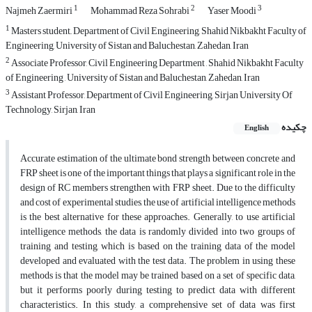
1
2
3
Najmeh Zaermiri
Mohammad Reza Sohrabi
Yaser Moodi
1
Masters student,, Department of Civil Engineering, Shahid Nikbakht Faculty of
Engineering, University of Sistan and Baluchestan, Zahedan, Iran
2
Associate Professor, Civil Engineering Department , Shahid Nikbakht Faculty
of Engineering , University of Sistan and Baluchestan, Zahedan, Iran
3
Assistant Professor, Department of Civil Engineering, Sirjan University Of
Technology, Sirjan, Iran
چکیده
English
Accurate estimation of the ultimate bond strength between concrete and
FRP sheet is one of the important things that plays a significant role in the
design of RC members strengthen with FRP sheet. Due to the difficulty
and cost of experimental studies, the use of artificial intelligence methods
is the best alternative for these approaches. Generally, to use artificial
intelligence methods, the data is randomly divided into two groups of
training and testing, which is based on the training data of the model
developed and evaluated with the test data. The problem in using these
methods is that the model may be trained based on a set of specific data,
but it performs poorly during testing to predict data with different
characteristics. In this study, a comprehensive set of data was first