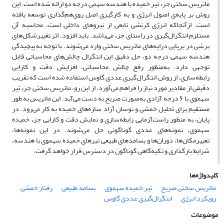
ماتریس سختی جزء تیر خمیده با هندسه سهمی درجه دو ارائه شده است. این
روش بر پایه‌ی اصول انرژی و به کارگیری اصل روی‌هم‌گذاری توسعه یافته
است. ازآنجاکه انرژی کرنشی تابعی از نیروهای داخلی است، محاسبه آن
مستلزم انتگرال‌گیری در راستای جزء می‌باشد. باید افزود، اثر تغییرشکل‌های
برشی در برپایی درایه‌های ماتریس سختی وارد می‌شوند. با توجه به پیچیدگی
هندسه سهمی درجه دو، حل دقیق این انتگرال چالش‌های محاسباتی قابل
توجهی دارد. به‌منظور رفع چالش محاسباتی، افزایش دقت و کارایی
رابطه‌سازی، از روش انتگرال‌گیری عددی گاوس استفاده شده است که تقریب
دقیقی از مقادیر مورد نیاز را فراهم می‌آورد. از این رو، ماتریس سختی جزء تیر
سهموی با ۶ درجه آزادی به‌صورت صریح به دست می‌آید. این ماتریس به طور
مستقیم برای تحلیل خمشی و نوسان آزاد سازه‌های خمیده به کار می‌رود. در
پایان، به منظور راست‌آزمایی رابطه‌سازی و نمایش دقت و کارایی جزء خمیده
سهموی، نمونه‌های عددی گوناگونی حل می‌شوند. در این نمونه‌ها،
تغییرمکان‌ها، دوران‌ها و بسامد‌های طبیعی تیرهای خمیده سهموی با هندسه،
شرایط بارگذاری و تکیه‌گاهی گوناگون در دسترس قرار خواهد گرفت.
کلیدواژه‌ها
ماتریس سختی صریح
تیر خمیده سهموی
بسامد طبیعی
رفتار خمشی
رویکرد انرژی
انتگرال‌گیری عددی گاوس
موضوعات