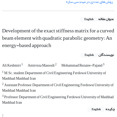
روش های عددی در مهندسی سازه
عنوان مقاله
English
Development of the exact stiffness matrix for a curved
beam element with quadratic parabolic geometry: An
energy-based approach
نویسندگان
English
1
2
3
Ali Keshmiri
Amirreza Masoodi
Mohammad Rezaiee-Pajand
1
M.Sc. student, Department of Civil Engineering, Ferdowsi University of
Mashhad, Mashhad, Iran
2
Assistant Professor, Department of Civil Engineering, Ferdowsi University of
Mashhad, Mashhad, Iran
3
Professor, Department of Civil Engineering, Ferdowsi University of Mashhad,
Mashhad, Iran
چکیده
English