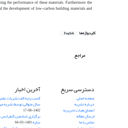
ing the performance of these materials. Furthermore, the
ward the development of low-carbon building materials and
کلیدواژه‌ها
English
مراجع
دسترسی سریع
آخرین اخبار
صفحه اصلی
کسب رتبه الف نشریات علمی
درباره نشریه
سال متوالی توسط نشریه م
اعضای هیات تحریریه
1402-06-17
ارسال مقاله
برگزاری ششمین کنفرانس بی
تماس با ما
سازه
1401-03-04