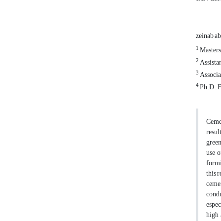
zeinab a
1
Masters 
2
Assistan
3
Associat
4
Ph.D., F
Cemen
resul
green
use o
formi
this 
cemen
condu
espec
high 