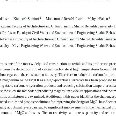
1
2
3
4
bdoos
Kianoosh Samimi
Mohammad Reza Hafezi
Mahyar Pakan
student, Faculty of Architecture and Urban planning, Shahid Beheshti University, T
t Professor, Faculty of Civil, Water and Environmental Engineering, Shahid Behesht
e Professor, Faculty of Architecture and Urban planning, Shahid Beheshti Universit
aculty of Civil Engineering, Water, and Environmental Engineering, Shahid Behesht
t is one of the most widely used construction materials, and its production proc
ts from the decomposition of calcium carbonate at high temperatures (around 145
house gases in the construction industry. Therefore, to reduce the carbon footprin
f magnesium oxide (MgO) as a high-potential alternative has been proposed by 
ng stable carbonate hydration products, and reducing calcination temperatures, has 
review study, the methods of producing magnesium oxide, its applications, and the 
titious mixtures are examined. Additionally, this paper identifies the challenges
cted studies and proposes solutions for improving the design of MgO-based cementi
ially at optimal levels, can lead to significant improvements in the mechanical pr
amounts of MgO and its insufficient reactivity can increase porosity and reduce