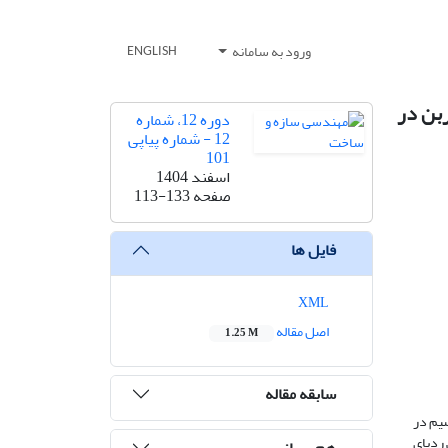
ورود به سامانه
ENGLISH
بن در
دوره 12، شماره
12 - شماره پیاپی
101
اسفند 1404
صفحه
113-133
فایل ها
XML
اصل مقاله
1.25 M
سابقه مقاله
سیم در
ش ردپای
هم رسانی