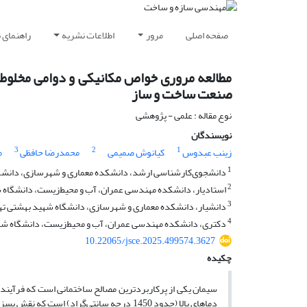
صفحه اصلی
مرور
اطلاعات نشریه
راهنمای 
مطالعه مروری خواص مکانیکی و دوامی مخلوط
صنعت ساخت و ساز
نوع مقاله : علمی - پژوهشی
نویسندگان
3
2
1
زینب عبدوس
کیانوش صمیمی
محمدرضا حافظی
م
1
دانشجوی‌کارشناسی ارشد، دانشکده معماری و شهرسازی، دانشگاه
2
استادیار، دانشکده مهندسی عمران، آب و محیط‌زیست، دانشگاه شه
3
دانشیار، دانشکده معماری و شهرسازی، دانشگاه شهید بهشتی تهرا
4
دکتری، دانشکده مهندسی عمران، آب و محیط‌زیست، دانشگاه شهید
10.22065/jsce.2025.499574.3627
چکیده
سیمان یکی از پرکاربردترین مصالح ساختمانی است که فرآیند تو
دماهای بالا (حدود 1450 درجه سانتی‌گراد) ا