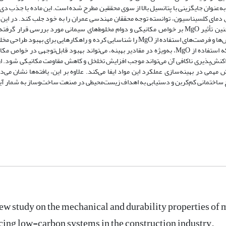
بن و توسعه مصالح پایدار، استفاده از اکسید منیزیم (MgO) به‌عنوان جایگزینی با پتانسیل بالا از سوی محققین مطرح شده است. این ماده با جذ
دمای کلسیناسیون، توانسته توجه محققان مهندسی عمران را به خود جلب کند. در این م
مروری، روش‌های تولید اکسید منیزیم و کاربردهای آن و همچنین تأثیر MgO بر خواص مکانیکی و دوام مخلوط‌های سیمانی مورد بررسی قرار
همچنین، این مقاله با تحلیل نتایج پژوهش‌های انجام‌شده، چالش‌ها و فرصت‌های استفاده از MgO را شناسایی کرده و راهکارهایی برای بهبود
سیمانی مبتنی بر MgO ارائه می‌دهد. یافته‌ها نشان می‌دهد که استفاده از MgO، به‌ویژه در مقادیر بهینه، می‌تواند بهبود قابل‌توجهی در خو
مواد سیمانی ایجاد کند. بااین‌حال، مقادیر بالای MgO و واکنش‌پذیری ناکافی آن می‌تواند موجب افزایش تخلخل و کاهش مقاومت مکانیکی شو
همی در بهینه‌سازی عملکرد این مواد ایفا می‌کند. علاوه بر این، یافته‌ها نشان می‌
الح ساختمانی کم‌کربن و دستیابی به اهداف زیست‌محیطی در صنعت ساخت‌وساز به شمار آی
ew study on the mechanical and durability properties o
ing low-carbon systems in the construction industry.