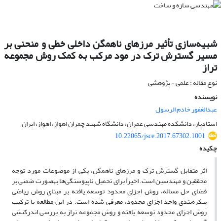
شبیه‌سازی تأثیر مرزهای ناهمگن داخلی خطی و منحنی بر
مسیر گسترش ترک در مود مرکب به کمک روش مجموعه
تراز
نوع مقاله : علمی - پژوهشی
نویسنده
عبدالغفور خادم الرسول
استادیار، دانشکده مهندسی عمران، دانشگاه شهید چمران اهواز، اهواز، ایران
10.22065/jsce.2017.67302.1001
چکیده
اثر متقابل گسترش ترک و مرزهای ناهمگن، یکی از موضوعات مورد توجه
محققین و مهندسین است. اخیراً برای تحمیل ناپیوستگی‌ها به­صورت ضمنی بر
فضای حل مساله، روش اجزای محدود توسعه یافته بر مبنای روش ریاضی
پیکره‌بندی واحد اجزای محدود، معرفی شده است. در این مطالعه با ترکیب
روش اجزای محدود توسعه یافته و روش مجموعه تراز به بررسی اندرکنشی