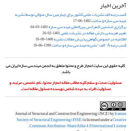
آخرین اخبار
کسب رتبه الف نشریات علمی کشور برای چهارمین سال متوالی توسط نشریه
مهندسی سازه و ساخت
1402-06-17
برگزاری ششمین کنفرانس بین‌المللی مهندسی سازه
1401-03-04
تغییر هزینه پردازش مقاله در نشریات علمی
1401-02-26
اطلاعیه در خصوص گواهی پذیرش مقالات نشریه
1400-09-18
کسب رتبه A "الف" نشریه مهندسی سازه و ساخت
1399-06-18
کلیه حقوق این سایت اعم از طرح و محتوا متعلق به انجمن مهندسی سازه ایران می
باشد.
مسئولیت صحت و سقم کلیه مطالب مقاله اعم از محتوا، نام، تخصص، مرتبه، و
مسئولیت افراد به عهده شخص نویسنده مسئول مقاله است.
Journal of Structural and Construction Engineering (JSCE) by
Iranian
Society of Structural Engineering (ISSE)
is licensed under a
Creative
.
Commons Attribution-ShareAlike 4.0 International License