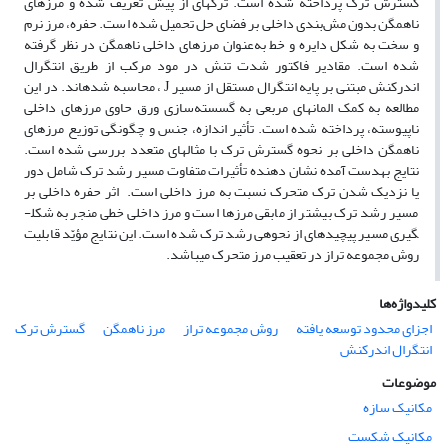
گسترش ترک پرداخته شده است. ترک­های از پیش تعریف شده و مرزهای
ناهمگن بدون مش‌بندی داخلی بر فضای حل تحمیل شده است. حفره، مرز نرم
و سخت به شکل دایره و خط به‌عنوان مرزهای داخلی ناهمگن در نظر گرفته
شده است. مقادیر فاکتور شدت تنش در مود مرکب از طریق انتگرال
اندرکنش مبتنی بر پایه انتگرال مستقل از مسیر J ، محاسبه شده­اند. در این
مطالعه به کمک المان­های مربعی به گسسته‌سازی ورق حاوی مرزهای داخلی
ناپیوسته، پرداخته شده است. تأثیر اندازه، جنس و چگونگی توزیع مرزهای
ناهمگن داخلی بر نحوه گسترش ترک با مثال­های متعدد بررسی شده است.
نتایج به­دست آمده نشان دهنده تأثیرات متفاوت مسیر رشد ترک شامل دور
یا نزدیک شدن ترک متحرک نسبت به مرز داخلی است. اثر حفره داخلی بر
مسیر رشد ترک بیشتر از مابقی مرزها است و مرز داخلی خطی منجر به شکل­
گیری مسیر پیچیده­ای از نحوه­ی رشد ترک شده است. این نتایج مؤیّد قابلیت
روش مجموعه ­تراز در تعقیب مرز متحرک می­باشد.
کلیدواژه‌ها
اجزای محدود توسعه یافته
روش مجموعه تراز
مرز ناهمگن
گسترش ترک
انتگرال اندرکنش
موضوعات
مکانیک سازه
مکانیک شکست