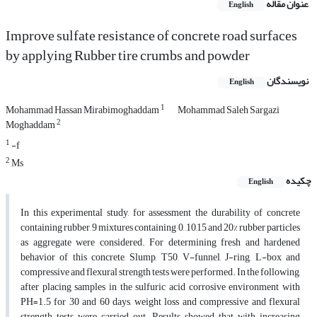
عنوان مقاله
English
Improve sulfate resistance of concrete road surfaces
by applying Rubber tire crumbs and powder
نویسندگان
English
1
Mohammad Hassan Mirabimoghaddam
Mohammad Saleh Sargazi
2
Moghaddam
1
-f
2
Ms
چکیده
English
In this experimental study, for assessment the durability of concrete
containing rubber, 9 mixtures containing 0, ,10,15 and 20% rubber particles
as aggregate were considered. For determining fresh and hardened
behavior of this concrete, Slump, T50, V-funnel, J-ring, L-box and
compressive and flexural strength tests were performed. In the following,
after placing samples in the sulfuric acid corrosive environment with
PH=1.5 for 30 and 60 days, weight loss and compressive and flexural
strength tests were carried out. Results showed that with increasing