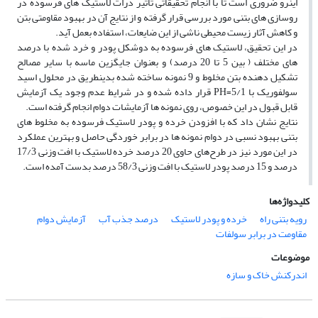
اینرو ضروری است تا با انجام تحقیقاتی تاثیر ذرات لاستیک های فرسوده در
روسازی های بتنی مورد بررسی قرار گرفته و از نتایج آن در بهبود مقاومتی بتن
و کاهش آثار زیست محیطی ناشی از این ضایعات، استفاده بعمل آید.
در این تحقیق، لاستیک های فرسوده به دوشکل پودر و خرد شده با درصد
های مختلف ( بین 5 تا 20 درصد) و بعنوان جایگزین ماسه با سایر مصالح
تشکیل دهنده بتن مخلوط و 9 نمونه ساخته شده بدینطریق در محلول اسید
سولفوریک با 5/1=PH قرار داده شده و در شرایط عدم وجود یک آزمایش
قابل قبول در این خصوص، روی نمونه ها آزمایشات دوام انجام گرفته است.
نتایج نشان داد که با افزودن خرده و پودر لاستیک فرسوده به مخلوط های
بتنی بهبود نسبی در دوام نمونه ها در برابر خوردگی حاصل و بهترین عملکرد
در این مورد نیز در طرح‌های حاوی 20 درصد خرده لاستیک با افت وزنی 17/3
درصد و 15 درصد پودر لاستیک با افت وزنی 58/3 درصد بدست آمده است.
کلیدواژه‌ها
رویه بتنی راه
خرده و پودر لاستیک
درصد جذب آب
آزمایش دوام
مقاومت در برابر سولفات
موضوعات
اندرکنش خاک و سازه