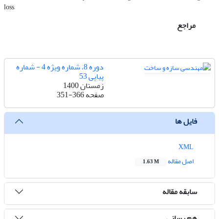
loss
مراجع
دوره 8، شماره ویژه 4 - شماره
پیاپی 53
زمستان 1400
صفحه
351-366
فایل ها
XML
اصل مقاله
1.63 M
سابقه مقاله
هم رسانی