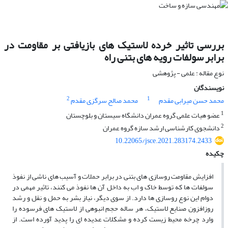
بررسی تاثیر خرده لاستیک های بازیافتی بر مقاومت در
برابر سولفات رویه های بتنی راه
نوع مقاله : علمی - پژوهشی
نویسندگان
2
1
محمد حسن میرابی مقدم
محمد صالح سرگزی مقدم
1
عضو هیات علمی گروه عمران دانشگاه سیستان و بلوچستان
2
دانشجوی کارشناسی ارشد سازه گروه عمران
10.22065/jsce.2021.283174.2433
چکیده
افزایش مقاومت روسازی های بتنی در برابر حملات و آسیب های ناشی از نفوذ
سولفات ها که توسط خاک و اب به داخل آن ها نفوذ می کنند، تاثیر مهمی در
دوام این نوع روسازی ها دارد. از سوی دیگر، نیاز بشر به حمل و نقل و رشد
روزافزون صنایع لاستیک، هر ساله حجم انبوهی از لاستیک های فرسوده را
وارد چرخه محیط زیست کرده و مشکلات عدیده ای را پدید آورده است. از