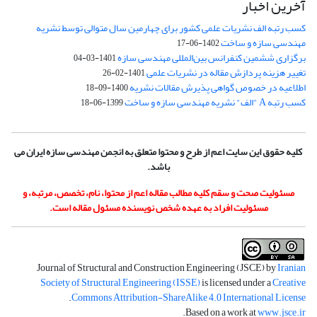
آخرین اخبار
کسب رتبه الف نشریات علمی کشور برای چهارمین سال متوالی توسط نشریه
مهندسی سازه و ساخت
1402-06-17
برگزاری ششمین کنفرانس بین‌المللی مهندسی سازه
1401-03-04
تغییر هزینه پردازش مقاله در نشریات علمی
1401-02-26
اطلاعیه در خصوص گواهی پذیرش مقالات نشریه
1400-09-18
کسب رتبه A "الف" نشریه مهندسی سازه و ساخت
1399-06-18
کلیه حقوق این سایت اعم از طرح و محتوا متعلق به انجمن مهندسی سازه ایران می
باشد.
مسئولیت صحت و سقم کلیه مطالب مقاله اعم از محتوا، نام، تخصص، مرتبه، و
مسئولیت افراد به عهده شخص نویسنده مسئول مقاله است.
Journal of Structural and Construction Engineering (JSCE) by
Iranian
Society of Structural Engineering (ISSE)
is licensed under a
Creative
.
Commons Attribution-ShareAlike 4.0 International License
.
Based on a work at
www.jsce.ir