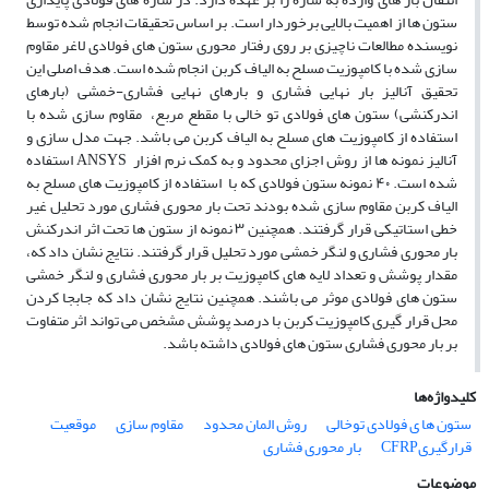
ستون ها از اهمیت بالایی برخوردار است. بر اساس تحقیقات انجام شده توسط
نویسنده مطالعات ناچیزی بر روی رفتار محوری ستون های فولادی لاغر مقاوم
سازی شده با کامپوزیت مسلح به الیاف کربن انجام شده است. هدف اصلی این
تحقیق آنالیز بار نهایی فشاری و بارهای نهایی فشاری-خمشی (بارهای
اندرکنشی) ستون های فولادی تو خالی با مقطع مربع، مقاوم سازی شده با
استفاده از کامپوزیت های مسلح به الیاف کربن می باشد. جهت مدل سازی و
آنالیز نمونه ها از روش اجزای محدود و به کمک نرم افزار ANSYS استفاده
شده است. ۴۰ نمونه ستون فولادی که با استفاده از کامپوزیت های مسلح به
الیاف کربن مقاوم سازی شده بودند تحت بار محوری فشاری مورد تحلیل غیر
خطی استاتیکی قرار گرفتند. همچنین ۳ نمونه از ستون ها تحت اثر اندرکنش
بار محوری فشاری و لنگر خمشی مورد تحلیل قرار گرفتند. نتایج نشان داد که،
مقدار پوشش و تعداد لایه های کامپوزیت بر بار محوری فشاری و لنگر خمشی
ستون های فولادی موثر می باشند. همچنین نتایج نشان داد که جابجا کردن
محل قرار گیری کامپوزیت کربن با درصد پوشش مشخص می تواند اثر متفاوت
بر بار محوری فشاری ستون های فولادی داشته باشد.
کلیدواژه‌ها
ستون ها ی فولادی توخالی
روش المان محدود
مقاوم سازی
موقعیت
قرارگیریCFRP
بار محوری فشاری
موضوعات