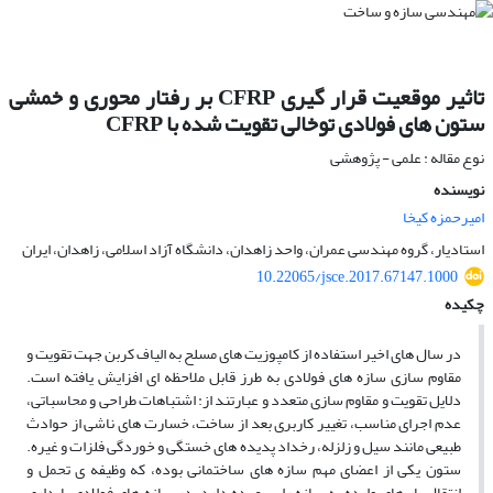
تاثیر موقعیت قرار گیری CFRP بر رفتار محوری و خمشی
ستون های فولادی توخالی تقویت شده با CFRP
نوع مقاله : علمی - پژوهشی
نویسنده
امیرحمزه کیخا
استادیار، گروه مهندسی عمران، واحد زاهدان، دانشگاه آزاد اسلامی، زاهدان، ایران
10.22065/jsce.2017.67147.1000
چکیده
در سال های اخیر استفاده از کامپوزیت های مسلح به الیاف کربن جهت تقویت و
مقاوم سازی سازه های فولادی به طرز قابل ملاحظه ای افزایش یافته است.
دلایل تقویت و مقاوم سازی متعدد و عبارتند از: اشتباهات طراحی و محاسباتی،
عدم اجرای مناسب، تغییر کاربری بعد از ساخت، خسارت های ناشی از حوادث
طبیعی مانند سیل و زلزله، رخداد پدیده های خستگی و خوردگی فلزات و غیره.
ستون یکی از اعضای مهم سازه های ساختمانی بوده، که وظیفه ی تحمل و
انتقال بار های وارده به سازه را بر عهده دارد. در سازه های فولادی پایداری