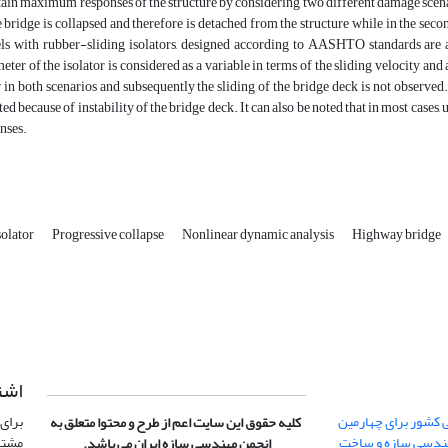
tain maximum responses of the structure by considering two different damage scenario
e bridge is collapsed and therefore is detached from the structure while in the se
s with rubber-sliding isolators, designed according to AASHTO standards are 
eter of the isolator is considered as a variable in terms of the sliding velocity and 
 in both scenarios and subsequently the sliding of the bridge deck is not observed
ted because of instability of the bridge deck. It can also be noted that in most cases
nses.
solator
Progressive collapse
Nonlinear dynamic analysis
Highway bridge
امه
نشریه
کسب رتبه الف نشریا
کلیه حقوق این سایت اعم از طرح و محتوا متعلق به
وید.
سال متوالی توسط ن
انجمن مهندسی سازه ایران می باشد.