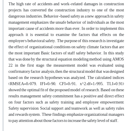
The high rate of accidents and work-related damages in construction
projects, has converted the construction industry to one of the most
dangerous industries. Behavior-based safety as a new approach in safety
management emphasizes the unsafe behavior of individuals as the most
important cause of accidents more than ever. In order to implement this
approach, it is essential to examine the factors that effects on the
employee's behavioral safety. The purpose of this research is investigate
the effect of organizational conditions on safety climate factors that are
the most important Basic factors of staff safety behavior. In this study
that was done by the structural equation modeling method, using AMOS
22, in the first stage, the measurement model was evaluated using
confirmatory factor analysis; then, the structural model that was designed
based on the research hypotheses was analyzed. The calculated indices
(RMSEA=0/079; IFI=0/90; CFI=0/91; x^2⁄df=1/995; TLI=0.91)
showed the optimal fit of the proposed model of research. Based on these
results, management safety commitment has a positive and direct effect
on four factors such as safety training and employee empowerment,
Safety supervision, Social support and teamwork, as well as safety rules
and rewards system. These findings emphasize organizational managers
to pay attention about those factors to increase the safety level of staff.