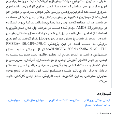
عنوان مهم ترین علت وقوع حوادث بیش از پیش تاکید دارد. در راستای اجرای
این رویکرد بررسی عواملی که زمینه ساز ایمنی رفتاری کارکنان می باشد امری
ضروری است. هدف از این پژوهش بررسی تاثیر عوامل سازمانی بر عوامل جو
ایمنی که از مهم‌ترین فاکتورهای پیش زمینه‌ای رفتار ایمنی کارکنان هستند،
می‌باشد. در این مطالعه که به روش مدل‌سازی معادلات ساختاری و با استفاده
از نرم افزارAMOS 22 انجام شده است، در مرحله اول مدل اندازه‌گیری با
استفاده از تحلیل عاملی تاییدی ارزیابی شد و در ادامه مدل ساختاری طراحی
شده بر اساس فرضیات پژوهش، مورد تجزیه وتحلیل قرار گرفت. شاخص‌های
برازش به دست آمده در این پژوهش (079/0;RMSEA= 90/0;IFI=
91/0;CFI= 995/1x^2⁄df=; 91/0 (TLI=نشان از برازش مطلوب مدل
پیشنهادی داشت. بر اساس نتایج این تحقیق فاکتور تعهد مدیریت نسبت به
ایمنی بر چهار فاکتور آموزش ایمنی و توانمندسازی کارکنان، سرپرستی و
نظارت ایمنی، حمایت اجتماعی وکارگروهی و همچنین قوانین ایمنی و سیستم
پاداش و جزاء، دارای تاثیر مثبت و مستقیم است. این یافته ها بر لزوم توجه
مدیران سازمانی به این فاکتورها جهت افزایش سطح ایمنی کارکنان تاکید
می‌کند.
کلیدواژه‌ها
ایمنی مبتنی بر رفتار
مدل معادلات ساختاری
عوامل سازمانی
جو ایمنی
صنعت ساخت وساز
موضوعات